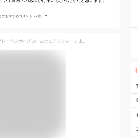
インで近所へのお出かけ用にもぴったりだと思います。
てのおすすめコメント（2件）
[ｕｒｉｃｃａ＼ウリッカ] グレー ワンサイズ ルームウェア レディース 上下セット 2点セット セットアップ 部屋着 春 夏 黒 おしゃれ ロゴT ウエストゴム ゆったり[郵3]^su086^