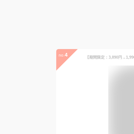
4
no.