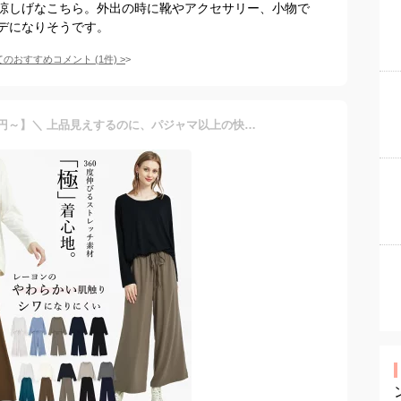
涼しげなこちら。外出の時に靴やアクセサリー、小物で
デになりそうです。
てのおすすめコメント
(
1
件)
>
5/25まで！【4570円→2590円～】＼ 上品見えするのに、パジャマ以上の快適さ ／ 楽天1位 セットアップ風 ワンピース セットアップ 服 レディース ファッション ワイドパンツ ルームウェア 部屋着 着心地 長袖 Uネック ワンピース 春 夏 春夏 上下 カットソー sale