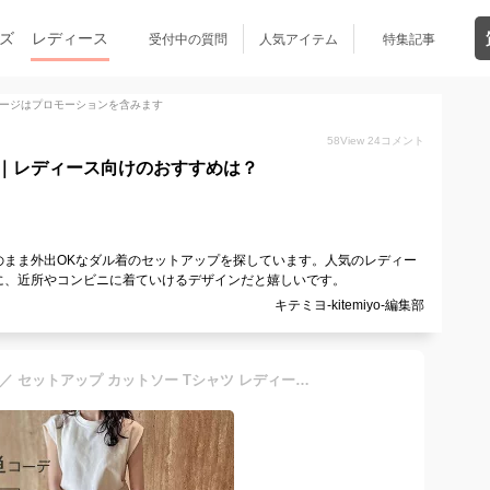
ズ
レディース
受付中の質問
人気アイテム
特集記事
ージはプロモーションを含みます
58
View
24
コメント
｜レディース向けのおすすめは？
のまま外出OKなダル着のセットアップを探しています。人気のレディー
に、近所やコンビニに着ていけるデザインだと嬉しいです。
キテミヨ-kitemiyo-編集部
＼クーポンご利用で4,580円／ セットアップ カットソー Tシャツ レディース カジュアル 夏 スカート ロング マキシスカート マキシ丈 ロングスカート フレア tシャツ フレンチ袖 ルームウェア 無地 シンプル きれいめ お洒落 体型カバー 着痩せ