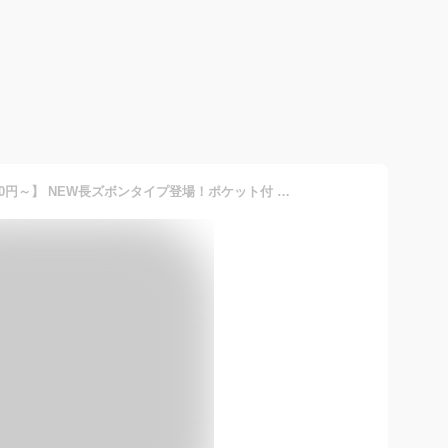
【期間限定：3,890円→1,990円～】 NEW長ズボンタイプ登場！ポケット付 セットアップ レディース ルームウェア 上下セット 半袖 tシャツ カットソー ワッフル ゆったり オーバーサイズ【ルームウェアセットアップ】 大人気 半袖/ショートパンツが最安C対象 母の日