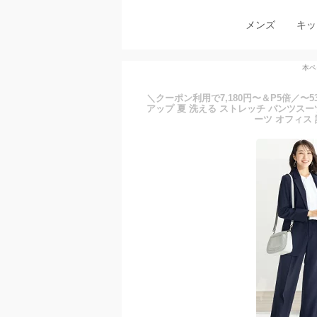
メンズ
キッ
本ペ
＼クーポン利用で7,180円〜＆P5倍／〜
アップ 夏 洗える ストレッチ パンツスーツ
ーツ オフィス