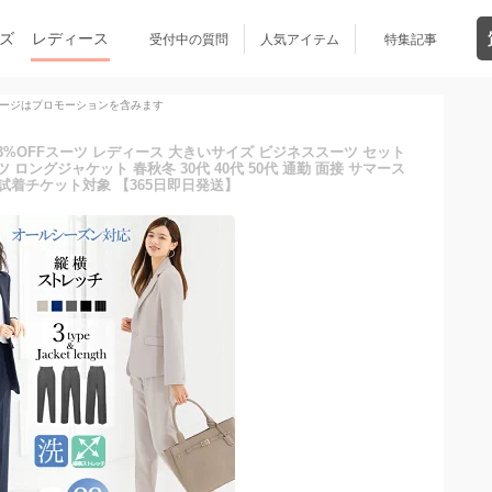
ズ
レディース
受付中の質問
人気アイテム
特集記事
ージはプロモーションを含みます
53%OFFスーツ レディース 大きいサイズ ビジネススーツ セット
 ロングジャケット 春秋冬 30代 40代 50代 通勤 面接 サマース
 試着チケット対象 【365日即日発送】