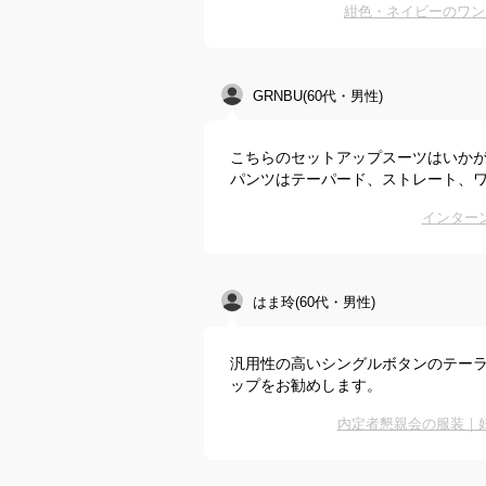
紺色・ネイビーのワン
GRNBU(60代・男性)
こちらのセットアップスーツはいか
パンツはテーパード、ストレート、ワ
インター
はま玲(60代・男性)
汎用性の高いシングルボタンのテー
ップをお勧めします。
内定者懇親会の服装｜