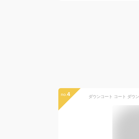
4
no.