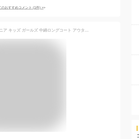
てのおすすめコメント
(
1
件)
>
ルコックスポルティフ ジュニア キッズ ガールズ 中綿ロングコート アウター トップス 長袖 ダウンコート 撥水 保温 送料無料 le coq spo