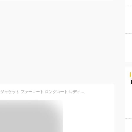
ダウンコート コート ダウンジャケット ファーコート ロングコート レディース アウター 軽量 ダウン ショートダウンコート 冬 大きいサイズ ロング 秋 暖かい ショート 女の子 ロング丈 ダウンベスト セール ブランド 毛皮 リアルファー フォックスファー きれいめ 40代