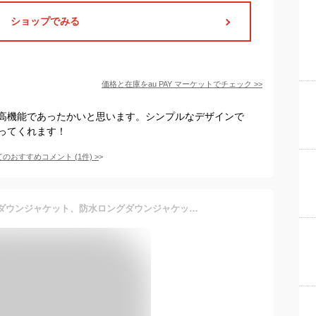
ショップでみる
価格と在庫を
au PAY マーケット
でチェック
>>
高機能であったかいと思います。シンプルなデザインで
ってくれます！
てのおすすめコメント
(
1
件)
>
2020年の超ソフトなロングダウンジャケット、防水ロングダウンジャケット、男の子と女の子用。 US サイズ: 130 カラー: ブラック