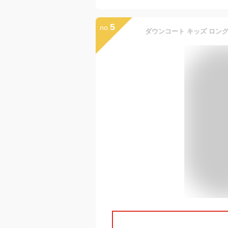
5
no.