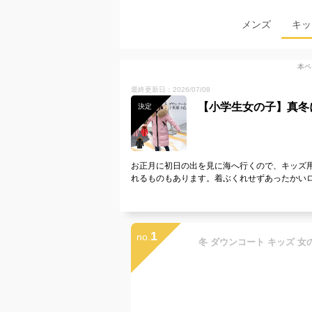
メンズ
キッ
本ペ
最終更新日：2026/07/08
【小学生女の子】真冬
決定
お正月に初日の出を見に海へ行くので、キッズ用
れるものもあります。着ぶくれせずあったかい
1
no.