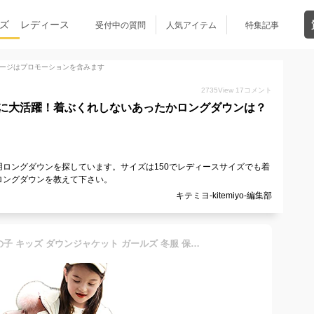
ズ
レディース
受付中の質問
人気アイテム
特集記事
ージはプロモーションを含みます
2735
View
17
コメント
に大活躍！着ぶくれしないあったかロングダウンは？
ロングダウンを探しています。サイズは150でレディースサイズでも着
ロングダウンを教えて下さい。
キテミヨ-kitemiyo-編集部
冬 ダウンコート キッズ 女の子 キッズ ダウンジャケット ガールズ 冬服 保温 ロング丈 ピンク フード付き ファー 子供服 150cm 軽量 通学 子ども ダウン80% アウター 防寒 防風 軽量 可愛い カジュアル 厚手保温 かわいい