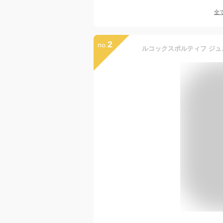
全
2
no.