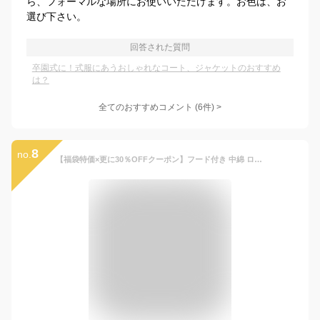
ら、フォーマルな場所にお使いいただけます。お色は、お
選び下さい。
回答された質問
卒園式に！式服にあうおしゃれなコート、ジャケットのおすすめ
は？
全てのおすすめコメント
(
6
件)
>
8
no.
【福袋特価×更に30％OFFクーポン】フード付き 中綿 ロングコート 極暖 ダウン アウター コート キッズアウター キッズコート 冬 冬服 暖かい 子供 子供服 キッズ ユニセックス キッズ 女の子 男の子 軽量 防寒 撥水 防風 プチプラ 高見え 韓国子供服