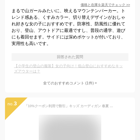
価格と在庫を
楽天
でチェック
>>
まるで山ガールみたいに、映えるマウンテンパーカー。ト
レンド感ある、くすみカラー、切り替えデザインがおしゃ
れ好きな女の子におすすめです。防寒性、防風性に優れて
おり、登山、アウトドアに最適ですし、普段の通学、遊び
にも着回せます。サイドには深めポケットが付いており、
実用性も高いです。
回答された質問
【小学生の登山の服装】女の子向け！低山登山におすすめなキッ
ズアウターは？
全てのおすすめコメント
(
1
件)
>
3
no.
「10%クーポン利用で割引」キッズ カーディガン 春夏 紫外線対策 uvカット カーディガン 子供 カーディガン 薄手 女の子 カーディガン 長袖 子供服 サマーカーディガン vネック UV ボレロ 女子 シンプル スクール カジュアル フォーマル 夏 ベーシック 冷房対策