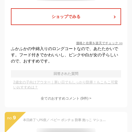
ショップでみる
価格と在庫を
楽天
でチェック
>>
ふかふかの中綿入りのロングコートなので、あたたかいで
す。フード付きでかわいいし、ピンクや白が女の子らしい
ので、おすすめです。
回答された質問
2歳女の子向けアウター｜寒い日でもしっかり防寒！もこもこ可愛
いおすすめは？
全てのおすすめコメント
(
9
件)
>
9
no.
本日終了＼P5倍／ ベビー ポンチョ 防寒 抱っこ マシュマロボア オーガニックコットン 100％ ベビー服 ケープ カバー マルチケープ ブランケット アウター コート ギフト 出産祝い 誕生祝い 授乳ケープ 冬 秋冬0