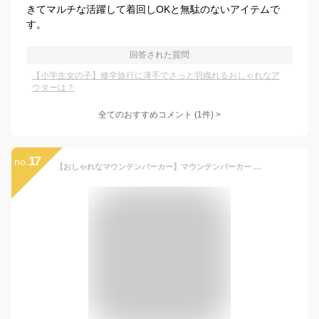
きてマルチな活躍して着回しOKと無駄のないアイテムで
す。
回答された質問
【小学生女の子】修学旅行に薄手でさっと羽織れるおしゃれなア
ウターは？
全てのおすすめコメント
(
1
件)
>
17
no.
【おしゃれなマウンテンパーカー】マウンテンパーカー ウインドブレーカー キッズ 女の子 子供服 ジュニア 小学生 アウター 羽織り ライトアウター ブルゾン ジップアップパーカー パーカー おしゃれ 薄手 軽量 通学 110 120 130 140 150 160 ポケットつき SSS