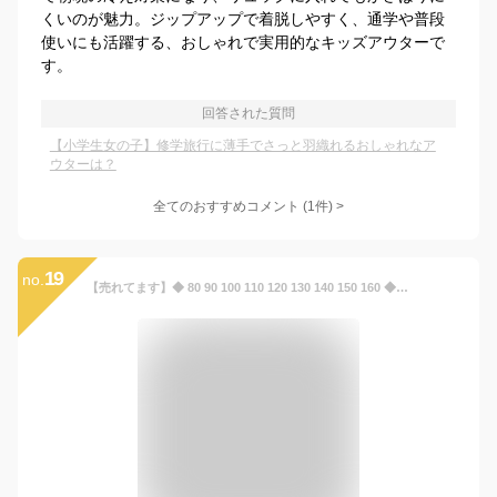
くいのが魅力。ジップアップで着脱しやすく、通学や普段
使いにも活躍する、おしゃれで実用的なキッズアウターで
す。
回答された質問
【小学生女の子】修学旅行に薄手でさっと羽織れるおしゃれなア
ウターは？
全てのおすすめコメント
(
1
件)
>
19
no.
【売れてます】◆ 80 90 100 110 120 130 140 150 160 ◆【ジータ/GITA】 ウィンドブレーカー ◇ フード収納可 裏地綿 男女兼用 秋 冬 春 男の子 女の子 通園 通学 子ども 子供服 ベビー キッズ パーカー ジャンパー