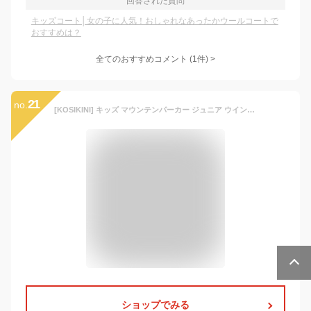
回答された質問
キッズコート│女の子に人気！おしゃれなあったかウールコートで
おすすめは？
全てのおすすめコメント
(
1
件)
>
21
no.
[KOSIKINI] キッズ マウンテンパーカー ジュニア ウインドブレーカー ジャケット コート 上着 子供服 女の子 130 140 150 160 170 ガールズ キッズ ジャンパー 女の子 ウィンドブレーカー キッズ アウター ガールズ ジャケット 子供 コート 春 秋 冬 子供服 女の子 小学生 中学生 ジュニア 女の子 プレゼント GirlJk009-170
ショップでみる