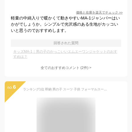
価格と在庫を
楽天
でチェック
>>
軽量の中綿入りで暖かくて動きやすいMA-1ジャンパーはい
かがでしょうか。シンプルで光沢感のある生地がカッコい
いと思うのでおすすめします。
回答された質問
キッズMA-1｜男の子のかっこいいエムエーワンジャケットのおす
すめは？
全てのおすすめコメント
(
2
件)
>
6
no.
ランキング1位 即納 男の子 スーツ 子供 フォーマルスーツ 8タイプ 子供スーツ キッズ フォーマル スリーピース 4点セット ジャケット ジレ パンツ 蝶ネクタイ セットアップ タキシード ノッチドラペル 礼服 スーツセット お受験 卒業式 入学式 結婚 面会 発表会 演奏会 黒い