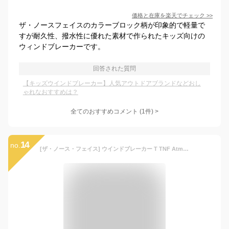
価格と在庫を
楽天
でチェック
>>
ザ・ノースフェイスのカラーブロック柄が印象的で軽量で
すが耐久性、撥水性に優れた素材で作られたキッズ向けの
ウィンドブレーカーです。
回答された質問
【キッズウインドブレーカー】人気アウトドアブランドなどおし
ゃれなおすすめは？
全てのおすすめコメント
(
1
件)
>
14
no.
[ザ・ノース・フェイス] ウインドブレーカー T TNF Atmosphere Jacket マッシュルーム 100