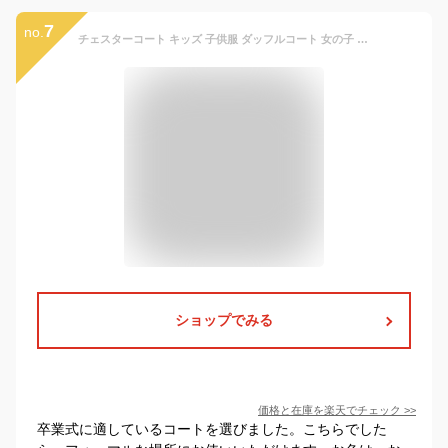
7
no.
チェスターコート キッズ 子供服 ダッフルコート 女の子 フォーマル 丸襟 女の子のコート キッズ 冬コート 春物 秋物 アウター フレア 可愛い ジュニア 幼稚園 卒園式 結婚式 発表会 入学式 通園 通学 演奏会
ショップでみる
価格と在庫を
楽天
でチェック
>>
卒業式に適しているコートを選びました。こちらでした