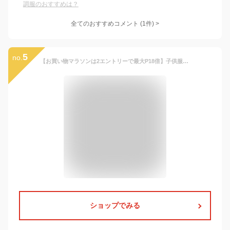
調服のおすすめは？
全てのおすすめコメント
(
1
件)
>
5
no.
【お買い物マラソンは2エントリーで最大P18倍】子供服 アウター ジャケット 男の子 MA-1 キッズ ジュニア エムエーワン かっこいい おしゃれ 冬 100cm 110cm 120cm 130cm 140cm 150cm 160cm フェイクダウン 中綿 黒 カーキ 小学生 幼稚園 保育園 通学 通園 プレゼント
ショップでみる