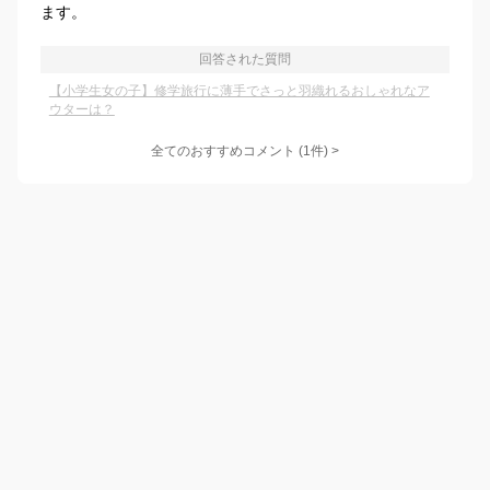
ます。
回答された質問
【小学生女の子】修学旅行に薄手でさっと羽織れるおしゃれなア
ウターは？
全てのおすすめコメント
(
1
件)
>