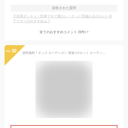
回答された質問
子供用ポンチョ｜防寒できて暖かい！さっと羽織れるかわいい冬
アウターのおすすめは？
全てのおすすめコメント
(
9
件)
>
10
no.
送料無料！キッズ カーディガン 長袖 UVカット カーディガン ニット 薄手 紫外線対策 ニットシャツ 女の子 男の子 ガールズエアコンシャツ 夏春 アウターウエア 洗える ボタン かわいい 手触りよい ジュニア 無地 部屋着 旅行 海辺 砂浜