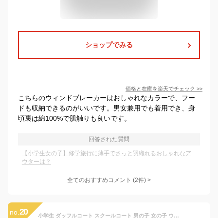
ショップでみる
価格と在庫を
楽天
でチェック
>>
こちらのウィンドブレーカーはおしゃれなカラーで、フー
ドも収納できるのがいいです。男女兼用でも着用でき、身
頃裏は綿100%で肌触りも良いです。
回答された質問
【小学生女の子】修学旅行に薄手でさっと羽織れるおしゃれなア
ウターは？
全てのおすすめコメント
(
2
件)
>
20
no.
小学生 ダッフルコート スクールコート 男の子 女の子 ウール混 120〜160cm 軽い 制服 コート 子供 キッズ 中学生 アウター 防寒 暖かい 黒 紺 無地 シンプル 前ファスナー フード ゆったり 120 130 140 150 160 (送料無料)【在庫限り】