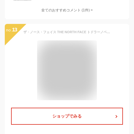
全てのおすすめコメント
(
1
件)
>
13
no.
ザ・ノース・フェイス THE NORTH FACE トドラーノベルティーコンパクトジャケット T Novelty Compact Jacket ウィンドブレーカー マウンテンパーカー NPJ72315 キッズ 国内正規品 取り外し可能なフード 記名ラベル付き はっ水加工 ブロック配色 静電ケア
ショップでみる