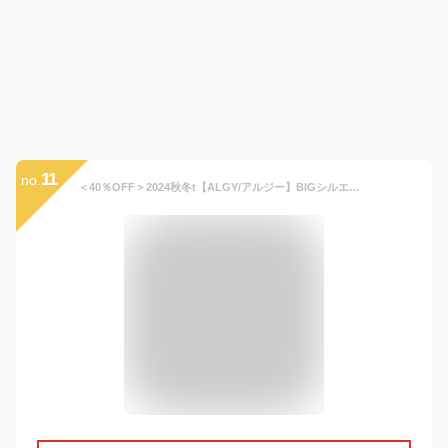
11
no.
＜40％OFF＞2024秋冬t【ALGY/アルジー】BIGシルエット スタジャン ≪130cm 140cm 150cm 160cm≫子供服 キッズ ジャケット アウター 女の子 女児 子ども ジュニア 小学生 中学生 通学 防寒 新作 冬服