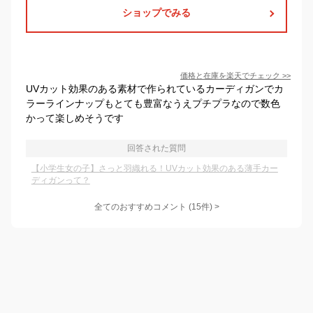
ショップでみる
価格と在庫を
楽天
でチェック
>>
UVカット効果のある素材で作られているカーディガンでカ
ラーラインナップもとても豊富なうえプチプラなので数色
かって楽しめそうです
回答された質問
【小学生女の子】さっと羽織れる！UVカット効果のある薄手カー
ディガンって？
全てのおすすめコメント
(
15
件)
>