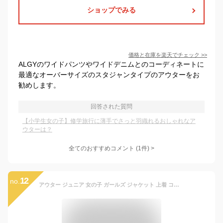
ショップでみる
価格と在庫を
楽天
でチェック
>>
ALGYのワイドパンツやワイドデニムとのコーディネートに
最適なオーバーサイズのスタジャンタイプのアウターをお
勧めします。
回答された質問
【小学生女の子】修学旅行に薄手でさっと羽織れるおしゃれなア
ウターは？
全てのおすすめコメント
(
1
件)
>
12
no.
アウター ジュニア 女の子 ガールズ ジャケット 上着 コート 羽織り スポーティー ブルゾン トラックジャケット 学院風 フードなし 前開き ジップアップ 薄手 ジャンパー 通学 中学生 高校生 カジュアル 運動着