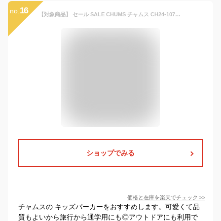
16
no.
【対象商品】 セール SALE CHUMS チャムス CH24-1076 キッズ レディバグ パーカー KIDS LADYBUG PARKA キッズ 男の子 女の子 ジャケット アウター ウィンドブレーカー アウトドア キャンプ 通学 通園 軽量 撥水 UVカット 静電気防止 パッカブル 持ち運び 26ss 春夏 新作
ショップでみる
価格と在庫を
楽天
でチェック
>>
チャムスの キッズパーカーをおすすめします。可愛くて品
質もよいから旅行から通学用にも◎アウトドアにも利用で