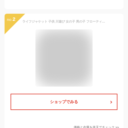
2
no.
ライフジャケット 子供 川遊び 女の子 男の子 フローティングベスト キッズ ジュニア 救命胴衣 JLJ 122484 シュノーケリング ベスト フィッシングベスト サーフ レジャー 海 川 マリンスポーツ キャンプ プール 釣り 川遊び 水遊び シュノーケル 防災
ショップでみる
価格と在庫を
楽天
でチェック
>>