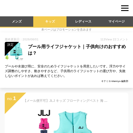
メンズ
キッズ
レディース
マイページ
本ページはプロモーションを含みます
最終更新日：2026/06/01
113
View
22
コメント
決定
プール用ライフジャケット｜子供向けのおすすめ
は？
プールや水遊び用に、安全のためライフジャケットを用意したいです。浮力やサイ
ズ調整のしやすさ、動きやすさなど、子供用のライフジャケットの選び方や、失敗
しないポイントがあれば教えてください。
キテミヨ-kitemiyo-編集部
1
no.
【メール便不可】JLJ キッズ フローティングベスト 海 プール キャンプ 川遊び レジャー ライフジャケット 浮力補助 レジャー 子供服 男の子 小学生 中学生 ファッション キッズ ジュニア 110cm 120cm 130cm 140cm 150cm ビーチグッズ【2222】