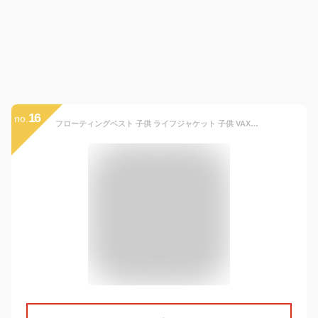
16
no.
フローティングベスト 子供 ライフジャケット 子供 VAXPOT(バックスポット) VA-5251 フローティング ベスト 子供用 キッズ ジュニア 遊泳用 浮き具 浮力補助具 シュノーケリングベスト スノーケリングベスト マリンスポーツ アウトドア[返品交換不可]