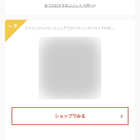
全てのおすすめコメント
(
1
件)
>
9
no.
ファインジャパン ジュニアフローティングベスト FV-6116 こども用 釣り 川遊び 水遊び用 反射材付き 調整可能ベルト メッシュ素材 ホイッスル付き (ピンク, S)
ショップでみる