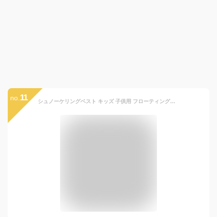
11
no.
シュノーケリングベスト キッズ 子供用 フローティングベスト ライフジャケット インフレータブル 空気式 軽量 コンパクト 浮力補助 海水浴 シュノーケル 海遊び プール 川遊び 水辺レジャー 安心設計 HeleiWaho ヘレイワホ