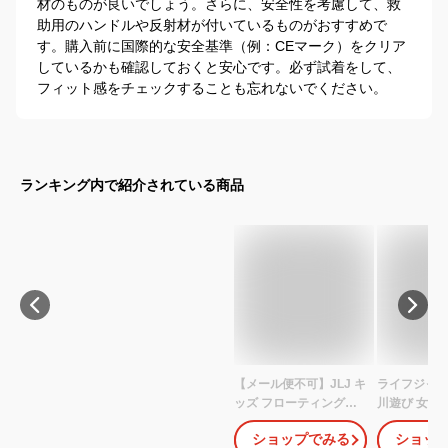
材のものが良いでしょう。さらに、安全性を考慮して、救
助用のハンドルや反射材が付いているものがおすすめで
す。購入前に国際的な安全基準（例：CEマーク）をクリア
しているかも確認しておくと安心です。必ず試着をして、
フィット感をチェックすることも忘れないでください。
ランキング内で紹介されている商品
【メール便不可】JLJ キ
ライフジャケ
ッズ フローティングベ
川遊び 女の子
スト 海 プール キャンプ
ローティング
ショップでみる
ショッ
川遊び レジャー ライフ
ッズ ジュニ