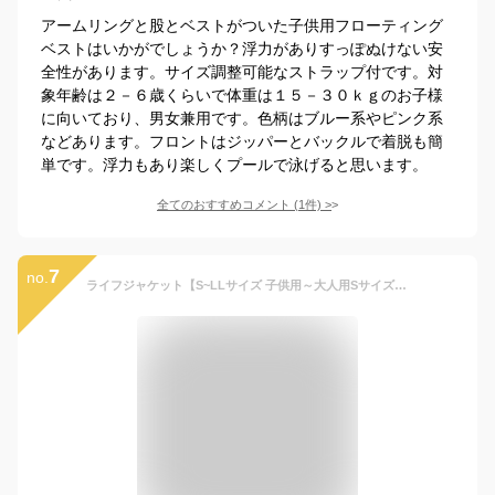
アームリングと股とベストがついた子供用フローティング
ベストはいかがでしょうか？浮力がありすっぽぬけない安
全性があります。サイズ調整可能なストラップ付です。対
象年齢は２－６歳くらいで体重は１５－３０ｋｇのお子様
に向いており、男女兼用です。色柄はブルー系やピンク系
などあります。フロントはジッパーとバックルで着脱も簡
単です。浮力もあり楽しくプールで泳げると思います。
全てのおすすめコメント
(
1
件)
>
7
no.
ライフジャケット【S~LLサイズ 子供用～大人用Sサイズ ～約165cm】ライフジャケット 子供 釣り 子供用 キッズ ジュニア ライフベスト 子ども ママ シュノーケリング シーケー 人気 フローティングベスト ck-12001 ファインジャパン 救命胴衣 笛付き 和柄 迷彩 紫 桜