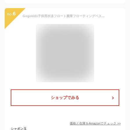
6
no.
Gogokids子供用水泳フロート腕章フローティングベスト コドモ、幼児用ジャケット型水泳浮力装置ライフジャケット キッズ、調節可能なストラップ付きとアームリング子供用浮き具ジャケット（男女兼用）（2-6歳/15-30KG対応）
ショップでみる
価格と在庫を
Amazon
でチェック
>>
シャボン玉