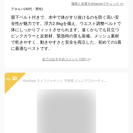
価格と在庫を
Amazon
でチェック
>>
アネルバ(40代・男性)
股下ベルト付きで、水中で体がすり抜けるのを防ぐ高い安
全性が魅力です。浮力2.8kgを備え、ウエスト調整ベルトで
体にしっかりフィットさせられます。遠くからでも目立つ
ピンクカラーと反射材、緊急時の笛も装備。メッシュ素材
で乾きやすく、動きやすさと安全を両立した、初めての1着
に最適なベストです。
全てのおすすめコメント
(
1
件)
>
10
no.
Reedark ライフジャケット 子供用 ジュニアフローティングベスト 呼び子付き フローティングベスト 救命胴衣 防災グッズ 股下ベルト付き 水遊び 海水浴 川遊び 反射帯付き （ピンク、Ｍ）