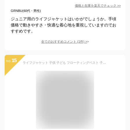
価格と在庫を
楽天
でチェック
>>
GRNBU(60代・男性)
ジュニア用のライフジャケットはいかがでしょうか。手頃
価格で動きやすさ・快適な着心地を重視していますのでお
すすめです。
全てのおすすめコメント
(
1
件)
>
15
no.
ライフジャケット 子供 子ども フローティングベスト 子供用 プール 川遊び 海 ライフベスト フィッシング 子供用 反射板 ポケット 釣り ベスト キッズ ジュニア ファインジャパン 笛 ホイッスル 付き メッシュ