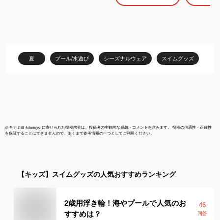
ジャケット 浮力補助 レ
JLJ 1224
ジャー 子供服 男の子 小
リング ベス
学生 中学生 ファッショ
ングベスト 
ン キッズ ジュニア
ャー 海 川 
110cm 120cm 130cm
ツ キャンプ 
140cm 150cm ビーチグ
川遊び 水遊
夏
プール/水遊び
シーズナルウェア
スイムグッズ
ッズ【2222】
ケル 防災
※
キテミヨ-kitemiyo-
に寄せられた投稿内容は、投稿者の主観的な感想・コメントを含みます。 投稿の信憑性・正確性
を保証することはできませんので、あくまで参考情報の一つとしてご利用ください。
【キッズ】
スイムグッズ
の人気おすすめランキング
2歳用浮き輪！海やプールで人気のお
46
すすめは？
回答