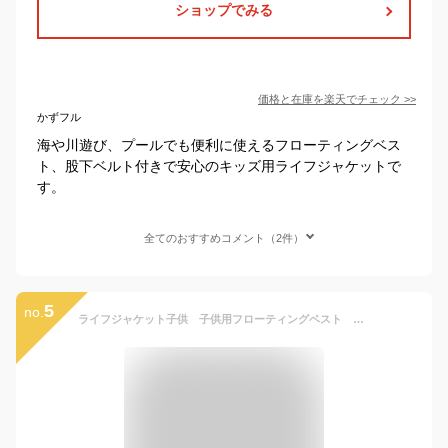
ショップでみる
価格と在庫を
楽天
でチェック
>>
かずフル
海や川遊び、プールでも便利に使えるフローティングベス
ト、股下ベルト付きで安心のキッズ用ライフジャケットで
す。
全てのおすすめコメント（2件）
5
no.
ライフジャケット子供 子供用フローティングベスト 子供用ライフジャケット 海水浴 水遊び 釣り 川遊び フローティング 救命胴衣 ジュニアフローティング ライフベスト ジュニア シュノーケリング プール マリンスポーツ フィッシング 釣り 防災 カヌー