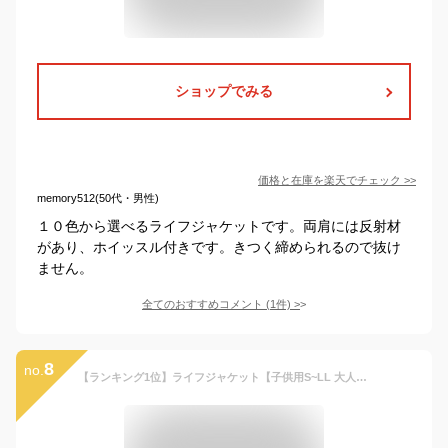
ショップでみる
価格と在庫を
楽天
でチェック
>>
memory512(50代・男性)
１０色から選べるライフジャケットです。両肩には反射材
があり、ホイッスル付きです。きつく締められるので抜け
ません。
全てのおすすめコメント
(
1
件)
>
8
no.
【ランキング1位】ライフジャケット【子供用S~LL 大人用￥3480】ライフジャケット 子供 大人用 釣り 子供用 キッズ ジュニア ライフベスト 子ども ママ シュノーケリング シーケー 人気 フローティングベスト マリンスポーツ 防災 マリンシューズ ck-12001 和 迷彩 紫 桜