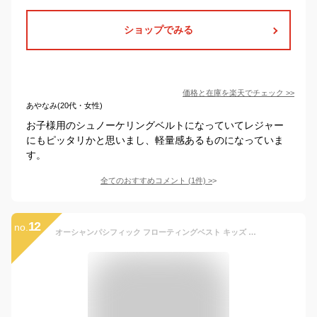
ショップでみる
価格と在庫を
楽天
でチェック
>>
あやなみ(20代・女性)
お子様用のシュノーケリングベルトになっていてレジャー
にもピッタリかと思いまし、軽量感あるものになっていま
す。
全てのおすすめコメント
(
1
件)
>
12
no.
オーシャンパシフィック フローティングベスト キッズ ジュニア 子供 Ocean Pacific OP 救命胴衣 ライフジャケット ベスト アウトドア キャンプ マリンスポーツ プール 海 釣り 川遊び 水遊び 122485