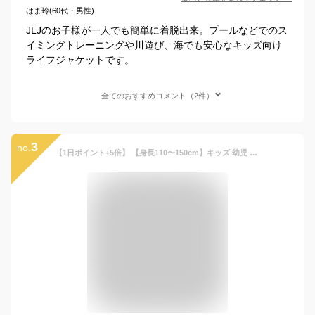
はま玲(60代・男性)
JLJのお子様が一人でも簡単に着脱出来。プールなどでのス
イミングトレーニングや川遊び、海でも安心なキッズ向け
ライフジャケットです。
全てのおすすめコメント（2件）
3
no.
【1日ポイント+5倍】 【身長110〜150cm】キッズ 幼児 ライフジャケット ライフベスト 頭付 子供 子ども こども チャイルド 笛ホイッスル 股下ベルト付 安心構造 J-FISH(ジェイフィッシュ)