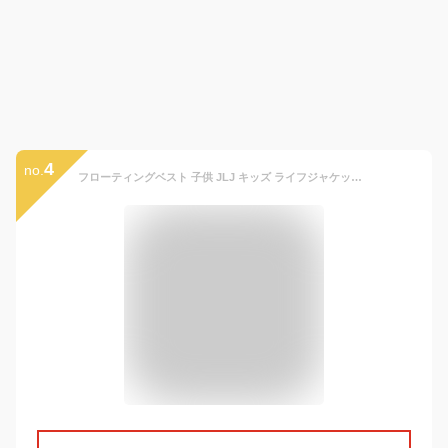
4
no.
フローティングベスト 子供 JLJ キッズ ライフジャケット #122484 股下ベルト付きで安心【ジュニア/男の子/女の子/幼児/園児/小学生/海/川遊び/レジャー/プール/釣り/シュノーケリング/シュノーケル】