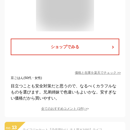
ショップでみる
価格と在庫を
楽天
でチェック
>>
豆ごはん(50代・女性)
目立つことも安全対策だと思うので、なるべくカラフルな
ものを選びます。兄弟姉妹で色違いもよいかな。安すぎな
い価格だから買いやすい。
全てのおすすめコメント
(
1
件)
>
13
no.
ライフジャケット【子供用S~LL 大人用￥3480】ライフジャケット 子供 大人用 釣り 子供用 キッズ ジュニア ライフベスト 子ども ママ シュノーケリング シーケー 人気 フローティングベスト マリンスポーツ 防災 マリンシューズ ck-12001 和 迷彩 紫 桜