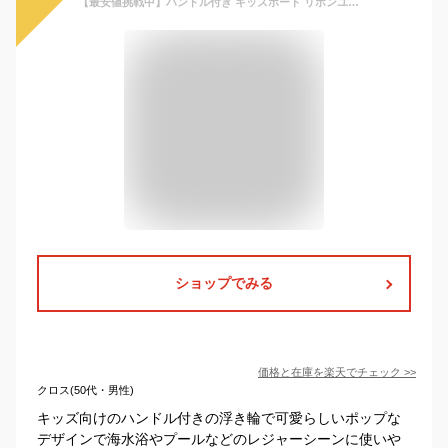
【最安値挑戦中】ハンドル付き キッズボート リボンユニコーン ピンクブロッサム ベビーボート 赤ちゃん 幼児用 浮き輪 プール 海 川 星 月 虹 ゆめかわ 動物 ベビーフロート 足入れ キッズ 足穴 水遊び 水慣れ 子供用 海水浴 足抜き ネコポス送料無料！
ショップでみる
価格と在庫を
楽天
でチェック
>>
クロス(50代・男性)
キッズ向けのハンドル付きの浮き輪で可愛らしいポップな
デザインで海水浴やプールなどのレジャーシーンに使いや