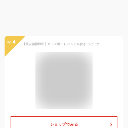
4
no.
【最安値挑戦中】キッズボート ハンドル付き ベビーボート フロート アニマルパラダイス 赤ちゃん 幼児用 浮き輪 プール 海 川 恐竜 足入れ ビーチグッズ キッズ 足穴 水遊び 子供用 海水浴 足抜き 浮輪 うきわ 子供 ビーチ 夏 こども 動物 コンパクト便送料無料！
ショップでみる