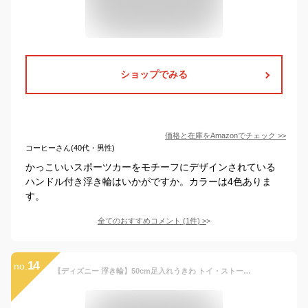
ショップでみる
価格と在庫を
Amazon
でチェック
>>
コーヒーさん(40代・男性)
かっこいいスポーツカーをモチーフにデザインされている
ハンドル付き浮き輪はいかがですか。カラーは4色ありま
す。
全てのおすすめコメント
(
1
件)
>
14
no.
【ディズニー 浮き輪】50cm足入れうきわ トイ・ストーリー うきわ 足入れ キッズ グリップ付き ハンドル付き 紐付き 脚入れ 子供 ベビー 2歳 2才 子供用 男の子 海 プール 水遊び ウッディ バズ・ライトイヤー ジェシー エイリアン レックス【13時までの注文で当日発送】