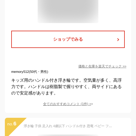
ショップでみる
価格と在庫を
楽天
でチェック
>>
memory512(50代・男性)
キッズ用のハンドル付き浮き輪です。空気量が多く、高浮
力です。ハンドルは樹脂製で握りやすく、両サイドにある
ので安定感があります。
全てのおすすめコメント
(
1
件)
>
6
no.
浮き輪 子供 足入れ 4歳以下 ハンドル付き 恐竜 ベビー フロート キッズ プール 海 お風呂 旅行 水遊び 安心設計 男の子 女の子 ピンク グリーン かわいい 写真映え プレゼント