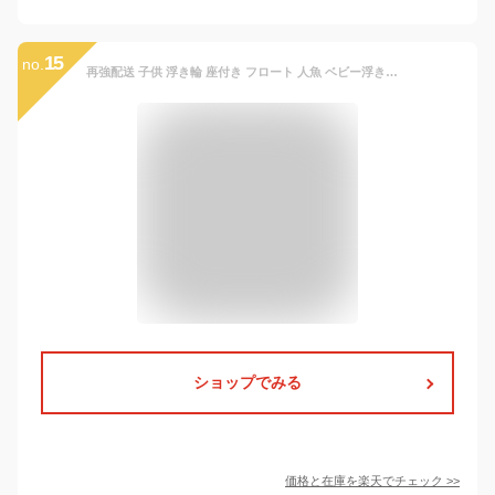
15
no.
再強配送 子供 浮き輪 座付き フロート 人魚 ベビー浮き輪 ハンドル付き 音が出る 1-5歳 足入れ浮き輪 女の子 男の子 赤ちゃん 浮輪 ボート うきわ キッズ 幼児 浮き具 夏 夏休み 安定感
ショップでみる
価格と在庫を
楽天
でチェック
>>