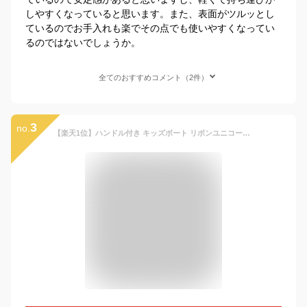
しやすくなっていると思います。また、表面がツルッとし
ているのでお手入れも楽でその点でも使いやすくなってい
るのではないでしょうか。
全てのおすすめコメント（2件）
3
no.
【楽天1位】ハンドル付き キッズボート リボンユニコーン ピンクブロッサム ベビーボート 赤ちゃん 幼児用 浮き輪 プール 海 ラメ 足入れ ビーチグッズ キッズ 足穴 水遊び 海水浴 足抜き 浮輪 うきわ 子供 ビーチ 夏 こども ネコポス送料無料