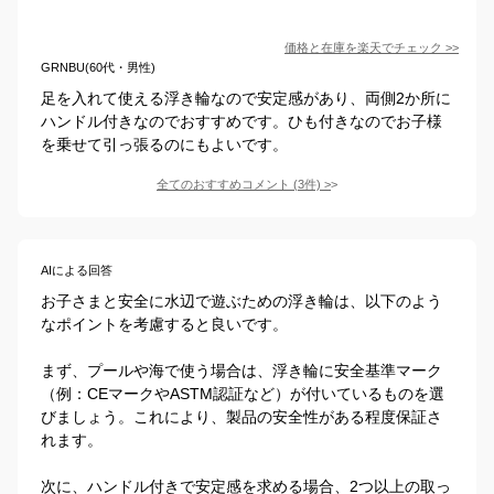
価格と在庫を
楽天
でチェック
>>
GRNBU(60代・男性)
足を入れて使える浮き輪なので安定感があり、両側2か所に
ハンドル付きなのでおすすめです。ひも付きなのでお子様
を乗せて引っ張るのにもよいです。
全てのおすすめコメント
(
3
件)
>
AIによる回答
お子さまと安全に水辺で遊ぶための浮き輪は、以下のよう
なポイントを考慮すると良いです。

まず、プールや海で使う場合は、浮き輪に安全基準マーク
（例：CEマークやASTM認証など）が付いているものを選
びましょう。これにより、製品の安全性がある程度保証さ
れます。

次に、ハンドル付きで安定感を求める場合、2つ以上の取っ