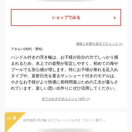
ショップでみる
価格と在庫を
楽天
でチェック
>>
アネルバ(40代・男性)
ハンドル付きの浮き輪は、お子様が自分の力でしっかり掴
まれるため、水上での姿勢が安定しやすく、初めての海や
プールでも安心感が増します。特にお子様が座れる足入れ
タイプや、直射日光を遮るサンシェード付きのモデルは、
小さなお子様がより快適に長時間遊ぶための工夫が凝らさ
れています。楽しい思い出作りにぜひ活用してください。
全てのおすすめコメント
(
1
件)
>
9
no.
送料無料 浮き輪 カラフル ハンドル付き フロート 親子 子供用 大人用 フロート 水遊び 可愛い 夏 海 川 ビーチ プール おもしろ浮輪 オシャレ浮輪 うきわ 浮輪 キッズ クリア シンプル 100b 楽天海外通販