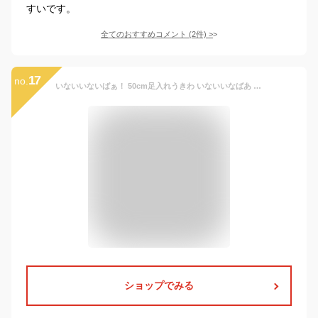
すいです。
全てのおすすめコメント
(
2
件)
>
17
no.
いないいないばぁ！ 50cm足入れうきわ いないいなばあ Eテレ わんわん ぽぅぽ ベビー キッズ 足入れ グリップ付き ハンドル付き 紐付き 脚入れ 浮き輪 子供 ベビー 2歳 2才 ベビーボート 幼児 子供用 女の子 海 プール 水遊び キャラクターグ 【13時までの注文で当日発送】
ショップでみる