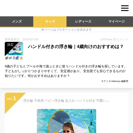
メンズ
キッズ
レディース
マイページ
本ページはプロモーションを含みます
最終更新日：2026/07/09
145
View
20
コメント
決定
ハンドル付きの浮き輪｜4歳向けのおすすめは？
4歳の子どもとプールや海で遊ぶときに使うハンドル付きの浮き輪を探しています。
子どもがしっかりつかまりやすくて、安定感があり、安全面でも安心できるものが
知りたいです。何かおすすめはありますか？
キテミヨ-kitemiyo-編集部
1
no.
浮き輪 子供用 ベビー浮き輪 足入れ ハンドル付き 可愛いプリント スーパースポーツカー フロート SPF50+ 取り外し可能なサンシェード キッズ 男の子 女の子 海 プール 水遊び アウトドア (青)