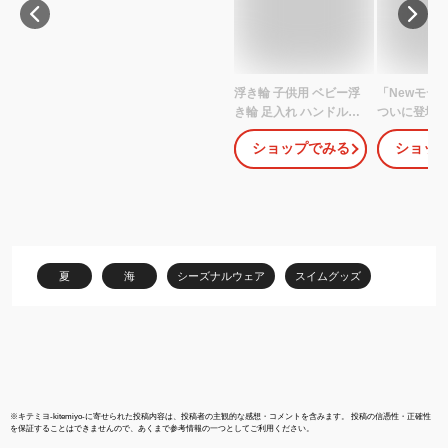
浮き輪 子供用 ベビー浮
「Newモデ
き輪 足入れ ハンドル付
ついに登場
き 可愛いプリント スー
3位★浮き輪
ショップでみる
ショッ
パースポーツカー フロ
プール 浮き
ート SPF50+ 取り外し
足入れ フロ
可能なサンシェード キ
女の子 浮き輪
ッズ 男の子 女の子 海 プ
ッズ浮き輪 
ール 水遊び アウトドア
きフロート 
(青)
ート ビーチ 
び 浮き具 海
夏
海
シーズナルウェア
スイムグッズ
ャラクター 3
※
キテミヨ-kitemiyo-
に寄せられた投稿内容は、投稿者の主観的な感想・コメントを含みます。 投稿の信憑性・正確性
を保証することはできませんので、あくまで参考情報の一つとしてご利用ください。