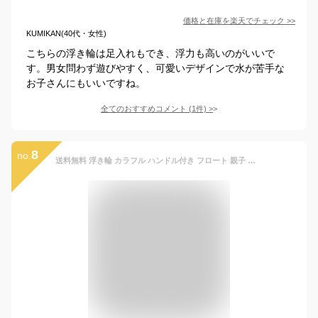
価格と在庫を
楽天
でチェック
>>
KUMIKAN(40代・女性)
こちらの浮き輪は足入れもでき、浮力も高いのがいいで
す。男女問わず遊びやすく、可愛いデザインで水が苦手な
お子さんにもいいですね。
全てのおすすめコメント
(
1
件)
>
8
no.
送料無料 浮き輪 カラフル ハンドル付き フロート 親子 子供用 大人用 フロート 水遊び 可愛い 夏 海 川 ビーチ プール おもしろ浮輪 オシャレ浮輪 うきわ 浮輪 キッズ クリア シンプル 90b 楽天海外通販