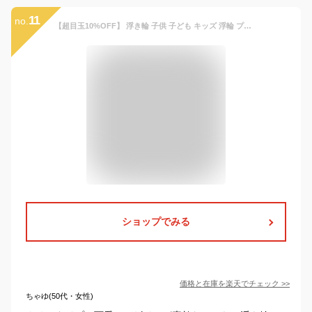
11
no.
【超目玉10%OFF】 浮き輪 子供 子ども キッズ 浮輪 プール ビーチ フロート ハンドル付き 水泳 海水浴 3歳 4歳 5歳 旅行 女の子 男の子 水遊び 夏休み リング型 透明 クリア ポンプ付き おしゃれ インスタ映え
ショップでみる
価格と在庫を
楽天
でチェック
>>
ちゃゆ(50代・女性)