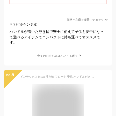
価格と在庫を
楽天
でチェック
>>
ネコネコ(40代・男性)
ハンドルが着いた浮き輪で安全に使えて子供も夢中になっ
て遊べるアイテムでコンパクトに持ち運べてオススメで
す。
全てのおすすめコメント（2件）
5
no.
インテックス intex 浮き輪 フロート 子供 ハンドル付き 取っ手 キッズ 子ども 男の子 女の子 水泳 プール 水遊び 海水浴 子供用 オレンジ グリーン パープル ピンク イエロー