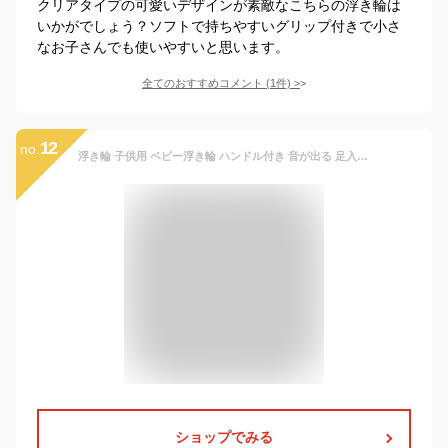
クリアタイプの可愛いデザインが素敵なこちらの浮き輪は
いかがでしょう？ソフトで持ちやすいグリップ付きで小さ
なお子さんでも使いやすいと思います。
全てのおすすめコメント
(
1
件)
>
12
no.
浮き輪 子供用 ベビー浮き輪 ハンドル付き 音が出る 足入れ ベビーフロート ハンドル付き エアーポンプ付き 浮き具 強い浮力 水泳リング 水遊び お風呂 プール 夏休み 海水浴 キッズ 男の子 女の子 2歳-6歳
ショップでみる