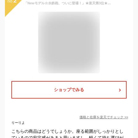
2
no.
「Newモデル☆水鉄砲、ついに登場！」★楽天第3位★浮き輪 子供 足入れ プール 浮き輪 赤ちゃん 足入れ フロート 男の子 女の子 浮き輪 足入れ キッズ浮き輪 ハンドル付きフロート ベビーフロート ビーチ プール 水遊び 浮き具 海水浴 水泳 キャラクター 3歳 4歳 6歳
ショップでみる
価格と在庫を
楽天
でチェック
>>
りーりよ
こちらの商品はどうでしょうか。座る範囲がしっかりとし
ているので安定感があると思いますし、軽くて持ち運びが