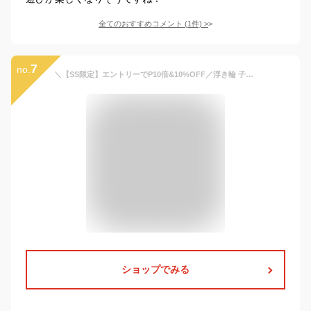
全てのおすすめコメント
(
1
件)
>
7
no.
＼【SS限定】エントリーでP10倍&10%OFF／浮き輪 子供 足入れ プール 3歳 4歳 6歳 男の子 女の子 浮き輪 赤ちゃん 子供 フロート 飛行機 ベビーフロート 浮輪 うきわ ビーチ 海 プール 水遊び 浮き具 大きい キッズ浮き輪 スイミング 海水浴 かわいい フロート 水泳
ショップでみる