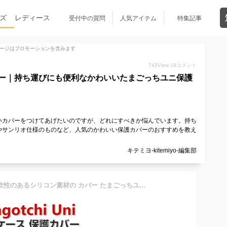
ズ
レディース
受付中の質問
人気アイテム
特集記事
ージはプロモーションを含みます
743
View
19
コメント
ー｜持ち運びにも便利なかわいいたまごっちユニ保護
いカバーをつけてあげたいのですが、どれにすべきか悩んでいます。持ち
やサンリオ仕様のものなど、人気のかわいい保護カバーのおすすめを教え
キテミヨ-kitemiyo-編集部
Tamagotchi Uni ケース 柔軟性のあるシリコン素材の カバー たまごっちユニ CASE 耐衝撃 落下防止 収納 保護 ソフトケース 便利 実用 おすすめ おしゃれ カバー カラビナ付き