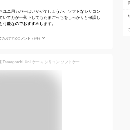
ちユニ用カバーはいかがでしょうか。ソフトなシリコン
ていて万が一落下してもたまごっちをしっかりと保護し
も可能なのでおすすめします。
てのおすすめコメント（2件）
たまごっち ユニ カバー 保護 Tamagotchi Uni ケース シリコン ソフトケース リボン スイートバレエ ラメ入り 保護ケース かわいい 指紋防止 防水 保護 耐衝撃 ギス防止 Tamagotchi Uni 対応 ピンク ブルー ブラック ホワイト