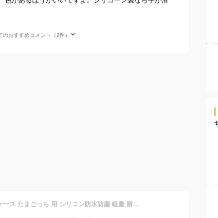
てのおすすめコメント（2件）
For Tamagotchi Uni 保護 ケース たまごっち 用 シリコン防水防塵 軽量 耐衝撃性 落下防止 Tamagotchi Uni カバー 完全な保護 カバー男女兼用 Tamagotchi Uni ケース（ブルー）