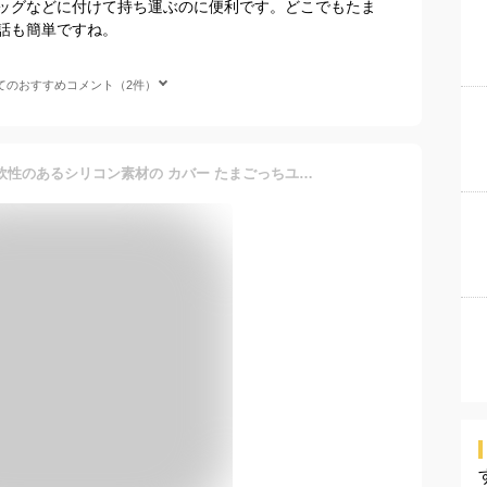
ッグなどに付けて持ち運ぶのに便利です。どこでもたま
話も簡単ですね。
てのおすすめコメント（2件）
Tamagotchi Uni ケース 柔軟性のあるシリコン素材の カバー たまごっちユニ CASE 耐衝撃 落下防止 収納 保護 ソフトケース 便利 実用 おすすめ おしゃれ カバー