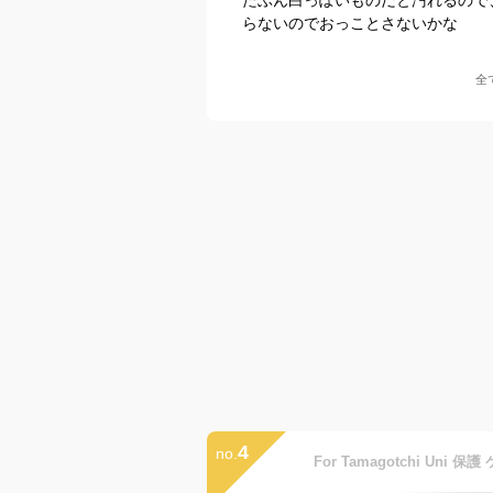
らないのでおっことさないかな
全
4
no.