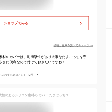
ショップでみる
価格と在庫を
楽天
でチェック
>>
素材のカバーは、耐衝撃性があり大事なたまごっちを守
歩きに便利なので付けておきたいですね！
てのおすすめコメント（2件）
Tamagotchi Uni ケース 柔軟性のあるシリコン素材の カバー たまごっちユニ CASE 耐衝撃 落下防止 収納 保護 ソフトケース 便利 実用 おすすめ おしゃれ カバー