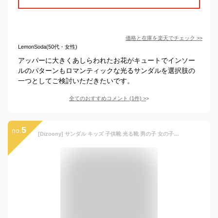
価格と在庫を
楽天
でチェック
>>
LemonSoda(50代・女性)
アッパーに大きくあしらわれたお花がキュートでインソー
ルのパターンもロマンティックな光るサンダルを選択肢の
一つとしてご検討いただきたいです。
全てのおすすめコメント
(
1
件)
>
5
no.
[Dizoony] サンダル キッズ 子供靴 光る靴 男の子 女の子 シューズ 子供 ベビー 夏 スリッパ ビーチサンダル 軽量 滑り止め 通気 柔らかい 通学 通園 16-23