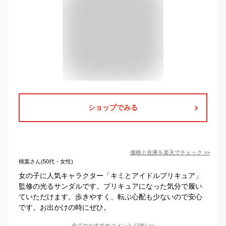
ショップでみる
価格と在庫を
楽天
でチェック
>>
桃葉さん(50代・女性)
女の子に人気キャラクター「キミとアイドルプリキュア」
監修の光るサンダルです。プリキュアになった気分で履い
ていただけます。歩きやすく、転ぶ心配も少ないので安心
です。お出かけの時にぜひ。
全てのおすすめコメント
(
1
件)
>