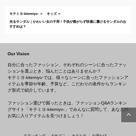
キテミヨ-kitemiyo-
キッズ
光るサンダル｜かわいい女の子用！子供が痛がらず快適に履けるサンダルのお
すすめは？
Our Vision
自分に合ったファッション、それぞれのシーンに合ったファッ
ションを選ぶとき、悩んだことはありませんか？
キテミヨ-kitemiyo-では、様々なシーンに合ったファッションア
イテムを季節や年齢、予算など、こだわりの条件からランキン
グ形式で紹介しています。
ファッション選びで困ったときは、ファッションQ&Aランキン
グサイト「キテミヨ-kitemiyo-」でみんなに質問して、あなたの
お気に入りアイテムを見つけましょう！
Ｇランキング
だれどこ
オクルヨ
お湯たび