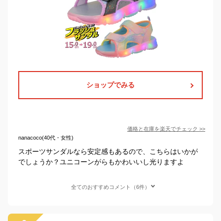
ショップでみる
価格と在庫を
楽天
でチェック
>>
nanacoco(40代・女性)
スポーツサンダルなら安定感もあるので、こちらはいかが
でしょうか？ユニコーンがらもかわいいし光りますよ
全てのおすすめコメント（6件）