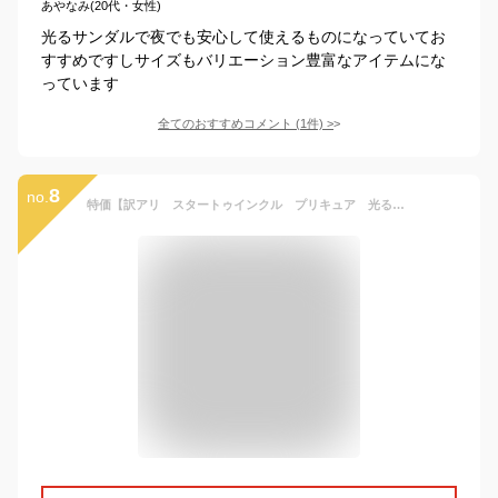
あやなみ(20代・女性)
光るサンダルで夜でも安心して使えるものになっていてお
すすめですしサイズもバリエーション豊富なアイテムにな
っています
全てのおすすめコメント
(
1
件)
>
8
no.
特価【訳アリ スタートゥインクル プリキュア 光る クロッグ EVA サンダル 7510】スニーカー フラッシュ 女の子 子ども グッズ キッズ シューズ 子ども靴 女児 女の子 くつ 靴 光る靴 15cm 16cm 17cm 18cm キミとアイドルプリキュア