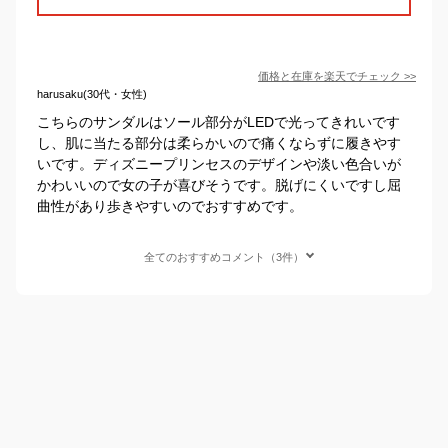
価格と在庫を
楽天
でチェック
>>
harusaku(30代・女性)
こちらのサンダルはソール部分がLEDで光ってきれいです
し、肌に当たる部分は柔らかいので痛くならずに履きやす
いです。ディズニープリンセスのデザインや淡い色合いが
かわいいので女の子が喜びそうです。脱げにくいですし屈
曲性があり歩きやすいのでおすすめです。
全てのおすすめコメント（3件）