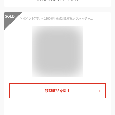
SOLD
＼ポイント7倍／≪11000円 福袋対象商品≫ スケッチャーズ 光る靴 キッズ ジュニア Sライツ-フラッター ハーツ サンダル ポーツサンダル ストラップサンダル 子供靴 カジュアルシューズ ベルクロ カラフル ハート ヒョウ柄 キラキラ ネイビー302967L 送料無料 最強配送 evid
類似商品を探す