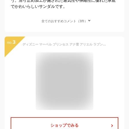
う。滑り止め加工が施された通気性や伸縮性に優れた厚底
でかわいらしいサンダルです。
全てのおすすめコメント（3件）
3
no.
ディズニー マーベル プリンセス アナ雪 アリエル ラプンツェル カーズ スパイダーマン サンダル キッズ スポーツサンダル 光る靴 マジック 女の子 男の子 キッズサンダル キャラクター
ショップでみる