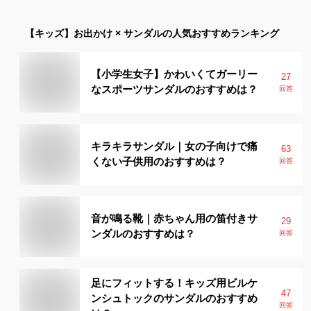
【キッズ】
お出かけ × サンダル
の人気おすすめランキング
【小学生女子】かわいくてガーリー
27
なスポーツサンダルのおすすめは？
回答
キラキラサンダル｜女の子向けで痛
63
くない子供用のおすすめは？
回答
音が鳴る靴｜赤ちゃん用の笛付きサ
29
ンダルのおすすめは？
回答
足にフィットする！キッズ用ビルケ
47
ンシュトックのサンダルのおすすめ
回答