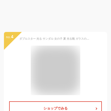
4
no.
ダブルスター 光る サンダル 女の子 夏 光る靴 ガラスの靴 マジックテープ ベルト付き 軽量 ぺたんこ クリア素材 お花 ウサギ ユニコーン パープル/レインボー 15cm/16cm/17cm/18cm/19cm 4964
ショップでみる