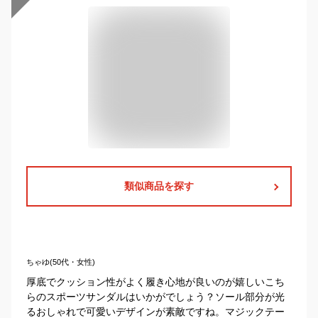
類似商品を探す
ちゃゆ(50代・女性)
厚底でクッション性がよく履き心地が良いのが嬉しいこち
らのスポーツサンダルはいかがでしょう？ソール部分が光
るおしゃれで可愛いデザインが素敵ですね。マジックテー