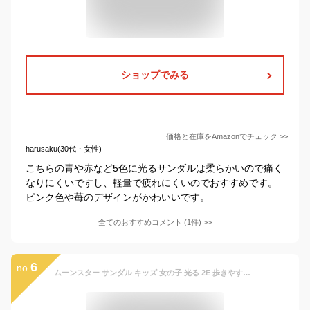
ショップでみる
価格と在庫を
Amazon
でチェック
>>
harusaku(30代・女性)
こちらの青や赤など5色に光るサンダルは柔らかいので痛く
なりにくいですし、軽量で疲れにくいのでおすすめです。
ピンク色や苺のデザインがかわいいです。
全てのおすすめコメント
(
1
件)
>
6
no.
ムーンスター サンダル キッズ 女の子 光る 2E 歩きやすい 疲れない 履きやすい 軽量 マジックテープ かわいい ディズニー DN C1354 女の子 幼児 子供 シューズ 靴【2504】