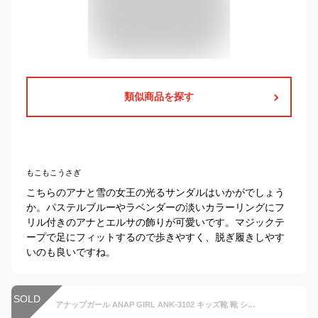
類似商品を探す
もこもこうさぎ
こちらのアナと雪の女王の光るサンダルはいかがでしょう
か。パステルブルーやラベンダーの淡いカラーリングにフ
リル付きのアナとエルサの飾りが可愛いです。マジックテ
ープで足にフィットするので歩きやすく、脱ぎ履きしやす
いのも良いですね。
SOLD
アナップガール ANAP GIRL ANK-3102 キッズ靴 靴 シューズ 2E スポーツ サンダル スポサン 厚底 光る ピカピカ ハート 虹色 オーロラ 女の子 可愛い ホワイト