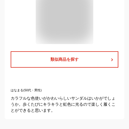
類似商品を探す
はなまる(50代・男性)
カラフルな色使いがかわいらしいサンダルはいかがでしょ
うか。歩くたびにキラキラと虹色に光るので楽しく履くこ
とができると思います。