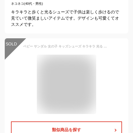
ネコネコ(40代・男性)
キラキラと歩くと光るシューズで子供は楽しく歩けるので
見ていて微笑ましいアイテムです。デザインも可愛くてオ
ススメです。
SOLD
ベビー サンダル 女の子 キッズシューズ キラキラ 光る 可愛い カジュアル ビーチサンダル 赤ちゃん シューズ 柔らかい 通気 人気 フォーマル ベルクロ 軽量 柔らかい 子供 通園 通学履き お出かけ (ピンク,18cm)
類似商品を探す