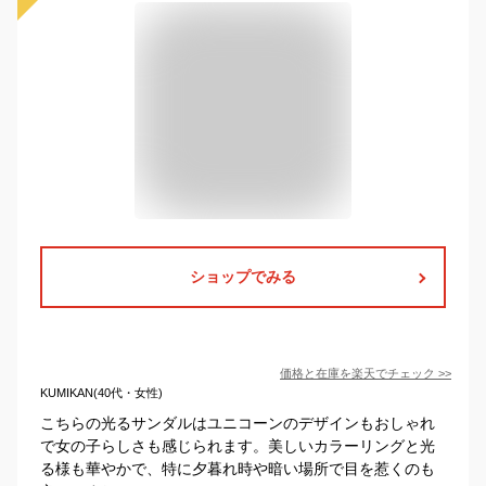
ショップでみる
価格と在庫を
楽天
でチェック
>>
KUMIKAN(40代・女性)
こちらの光るサンダルはユニコーンのデザインもおしゃれ
で女の子らしさも感じられます。美しいカラーリングと光
る様も華やかで、特に夕暮れ時や暗い場所で目を惹くのも