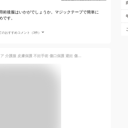
用術後服はいかがでしょうか。マジックテープで簡単に
めです。
てのおすすめコメント（3件）
術後服 猫用 ペット術後ウェア 介護服 皮膚保護 不妊手術 傷口保護 避妊 傷舐め 引っ掻き防止 手術用 男の子 女の子 兼用 ピンク M