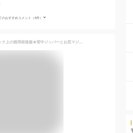
。
てのおすすめコメント（4件）
【オリジナル商品】ワンランク上の猫用術後服★背中ジッパーとお尻マジックテープ♪SMLXLペットウェア猫服ロンパースつなぎカバーオール傷舐め防止手術痕保護離乳介護用品エリザベスカラーの代用品