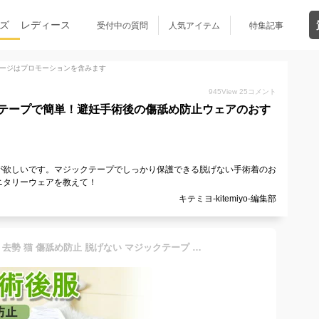
ズ
レディース
受付中の質問
人気アイテム
特集記事
ージはプロモーションを含みます
945
View
25
コメント
テープで簡単！避妊手術後の傷舐め防止ウェアのおす
が欲しいです。マジックテープでしっかり保護できる脱げない手術着のお
ニタリーウェアを教えて！
キテミヨ-kitemiyo-編集部
【楽天1位】 猫 術後服 避妊 去勢 猫 傷舐め防止 脱げない マジックテープ オス メス エリザベスカラーの代わりに 猫の服 小型犬 春夏 秋冬 ドッグウェア おしゃれ ペット服 小型犬 中型犬 トイプードル ダックス チワワ 【S M L ピンク グレー】ペット用術後服 sm-1092