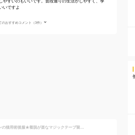
しやすいのもいいです。普段通りの生活がしやすく、季
いいですよ
てのおすすめコメント（3件）
シュールなクマさんワッペンの猫用術後服★着脱が楽なマジックテープ留め♪レッドブルーSMLXLペットウェアキャットウェア猫服小型犬兼用ロンパースつなぎエリザベスカラーの代用品傷舐め防止手術痕保護離乳介護用品皮膚保護生理用品薄手アウトレット価格