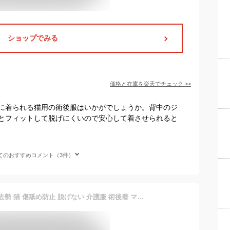
ショップでみる
価格と在庫を
楽天
でチェック
>>
に着られる猫用の術後服はいかがでしょうか。背中のジ
とフィットして脱げにくいので安心して着させられると
てのおすすめコメント（3件）
猫 術後服 着せやすい 避妊 去勢 猫 傷舐め防止 脱げない 介護服 術後着 マジックテープ オス メス エリザベスカラーの代わりに 春夏 秋冬 ドッグウェア ペット服 猫の服トイプードル ダックス 皮膚保護 ペット用術後服