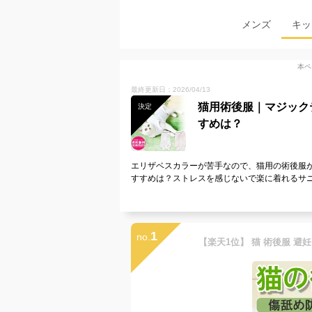
メンズ
キッ
本ペ
最終更新日：2026/04/13
猫用術後服｜マジック
決定
すめは？
エリザベスカラーが苦手なので、猫用の術後服
すすめは？ストレスを感じないで楽に着れるサ
1
no.