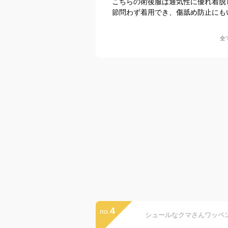
こちらの術後服は通気性に優れ着脱
節問わず着用でき、傷舐め防止にも
全
4
no.