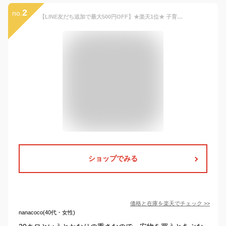
2
no.
【LINE友だち追加で最大500円OFF】★楽天1位★ 子育てベストアイテム大賞 他多数受賞【公式】POMULU ポムル 赤ちゃん 抱っこ スリング 抱っこ紐 ヒップシート バッグ ベビースリング 男性 紐 斜め 腰 子供 ショルダー
ショップでみる
価格と在庫を
楽天
でチェック
>>
nanacoco(40代・女性)