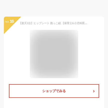
16
no.
【楽天1位】ヒップシート 抱っこ紐 【保育士&小児科医W推薦】 補助ベルト有り カバー無しorカバー有り 抱っこひも キャリア ベビーキャリア メッシュ蒸れ対策 軽量 コンパクト 20kgまで Lauce(ラウチェ) オムツ お尻拭き 収納カバー ショルダーバッグ コンパクト 簡単 UV
ショップでみる