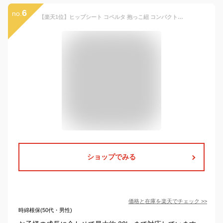
6
no.
【楽天1位】ヒップシート コペルタ 抱っこ紐 コンパクト おむつ おしりふき 収納ポケット 20kg ショルダー 3歳 折りたたみ 赤ちゃん 前向き ポーチ だっこひも 抱っこひも 簡単 オススメ 人気 出産祝い 腰痛対策 ママ ギフト ベビー用品 バッグ 黒 グレー ブラック
ショップでみる
価格と在庫を
楽天
でチェック
>>
時綿根保(50代・男性)