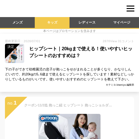
メンズ
キッズ
レディース
マイページ
本ページはプロモーションを含みます
最終更新日：2026/07/01
2876
View
31
コメント
決定
ヒップシート｜20kgまで使える！使いやすいヒッ
プシートのおすすめは？
下の子ができて幼稚園児の息子が抱っこをせがまれることが多くなり、かなりしん
どいので、約20kgの5､6歳まで使えるヒップシートを探しています！素材などしっか
りしているものがいいです。使いやすいおすすめのヒップシートを教えて下さい。
キテミヨ-kitemiyo-編集部
1
no.
クーポン11/3迄 抱っこ紐 ヒップシート 抱っこショルダー 20kg レビューでポーチorリュックGET OUTDOOR PRODUCTS アウトドア プロダクツ 送料無料 抱っこひも 抱っこバッグ 子供 ベビースリング 軽量 ディズニー ミッキー 抱っこ ショルダー ショルダーバッグ スリング