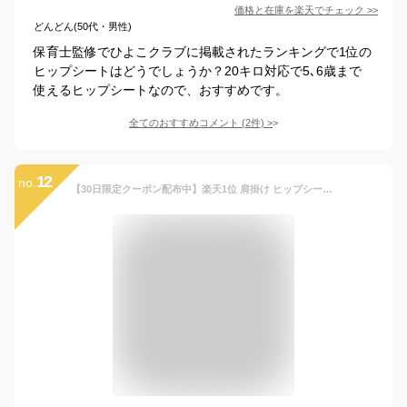
価格と在庫を
楽天
でチェック
>>
どんどん(50代・男性)
保育士監修でひよこクラブに掲載されたランキングで1位の
ヒップシートはどうでしょうか？20キロ対応で5､6歳まで
使えるヒップシートなので、おすすめです。
全てのおすすめコメント
(
2
件)
>
12
no.
【30日限定クーポン配布中】楽天1位 肩掛け ヒップシート 軽量230g コンパクト 6-48ヶ月 20kgまで Konny コニー ベビー 赤ちゃん 抱っこ紐 抱っこひも だっこ ベビーキャリア スリング ベビースリング セカンド抱っこひも セカンド抱っこ紐