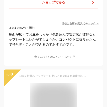
ショップでみる
価格と在庫を
楽天
でチェック
>>
はなまる(50代・男性)
座面が広くてお尻をしっかり包み込んで安定感が抜群なヒ
ップシートはいかがでしょうか。コンパクトに折りたたん
で持ち歩くことができるのでおすすめです。
全てのおすすめコメント（2件）
8
no.
Berpy 折畳み ヒップシート 抱っこ紐 20kg 耐荷重 折りたたみ 赤ちゃん 収納ポーチ サイドポケット だっこひも 通気性 ギフトボックス付き 出産祝い 贈り物 抱っこ Berpy (バーピー)