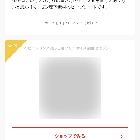
20キロというとかなりの重さなので、安物を買うとあぶな
いと思います。鹿k理下素材のヒップシートです。
全てのおすすめコメント（4件）
3
no.
ベビー スリング 抱っこ紐 フリー サイズ 調整 ヒップシート 20kg コンパクト 軽量 サポートバッグ 片手抱っこ セカンド 抱っこひも 赤ちゃん 新生児 耐荷重 抱っこひも 楽 安定感 収納 袋 育児 便利 アイテム だっこ ベビーモ デザイン 丸洗い 洗濯 おすすめ 人気 簡単
ショップでみる