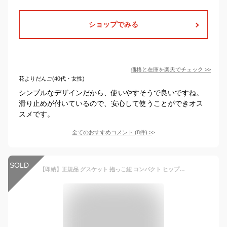
ショップでみる
価格と在庫を
楽天
でチェック
>>
花よりだんご(40代・女性)
シンプルなデザインだから、使いやすそうで良いですね。
滑り止めが付いているので、安心して使うことができオス
スメです。
全てのおすすめコメント
(
8
件)
>
SOLD
【即納】正規品 グスケット 抱っこ紐 コンパクト ヒップシート ショルダー GOOSEKET スリング 抱っこ セカンド 抱っこひも 妊婦 旅行 ポーチ付き おでかけ 片手抱っこ ベビースリング 20kg 母の日 ギフト