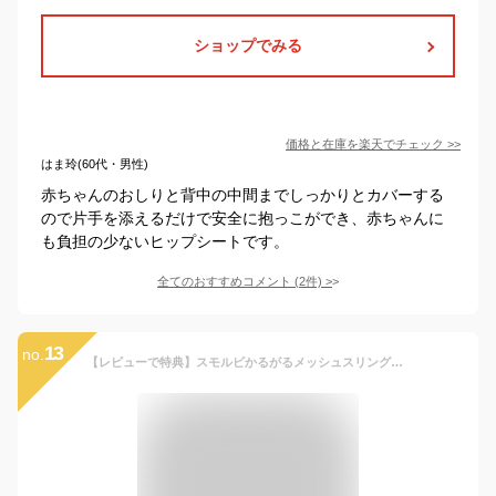
ショップでみる
価格と在庫を
楽天
でチェック
>>
はま玲(60代・男性)
赤ちゃんのおしりと背中の中間までしっかりとカバーする
ので片手を添えるだけで安全に抱っこができ、赤ちゃんに
も負担の少ないヒップシートです。
全てのおすすめコメント
(
2
件)
>
13
no.
【レビューで特典】スモルビかるがるメッシュスリング抱っこ紐 メッシュ 通気性抜群 通気性 夏 暑さ対策 ベビースリング ヒップシート 20kg コンパクト 軽量 サポートバッグ 片手抱っこ セカンド 抱っこひも