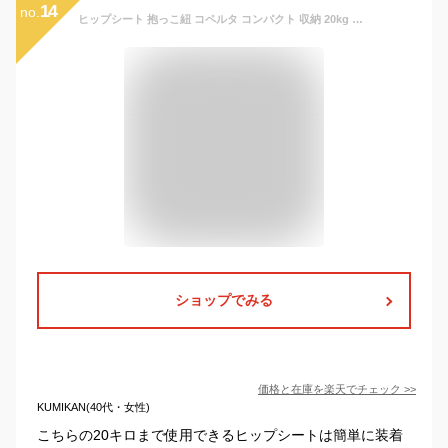
14
no.
ヒップシート 抱っこ紐 コペルタ コンパクト 収納 20kg 抱っこ カバン ショルダー バッグ 折り畳み 折りたたみ 赤ちゃん ウエストポーチ 簡単 シングル 人気 新生児 腰痛対策 ママ ギフト ベビー 軽量 新生児 オムツ 抱っこ 簡単 ヒップ シート ベビー用品 出産祝い
ショップでみる
価格と在庫を
楽天
でチェック
>>
KUMIKAN(40代・女性)
こちらの20キロまで使用できるヒップシートは簡単に装着