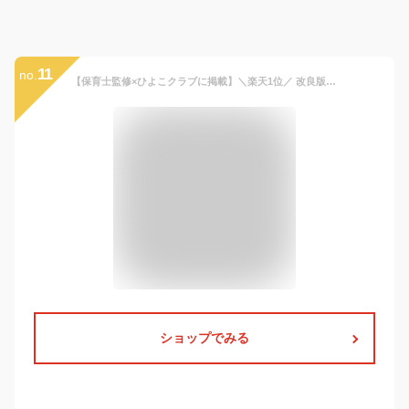
11
no.
【保育士監修×ひよこクラブに掲載】＼楽天1位／ 改良版 抱っこ紐 ヒップシート ショルダーバッグ ウエストポーチ ダッコバック おしゃれ スリング だっこひも 抱っこ 赤ちゃん 大容量 ギフト 20kg プレジュール
ショップでみる