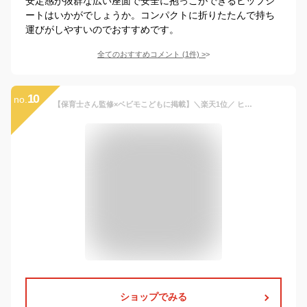
安定感が抜群な広い座面で安全に抱っこができるヒップシ
ートはいかがでしょうか。コンパクトに折りたたんで持ち
運びがしやすいのでおすすめです。
全てのおすすめコメント
(
1
件)
>
10
no.
【保育士さん監修×ベビモこどもに掲載】＼楽天1位／ ヒップシート 抱っこ紐 抱っこひも だっこひも だっこ おんぶ紐 多機能 ベビーキャリア 滑り止め付 バッグ ウエストポーチ 赤ちゃん プレゼント プレジュール
ショップでみる