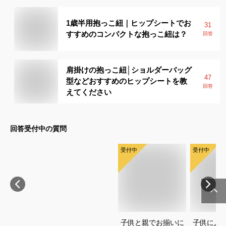
1歳半用抱っこ紐｜ヒップシートでお
31
すすめのコンパクトな抱っこ紐は？
回答
肩掛けの抱っこ紐│ショルダーバッグ
47
型などおすすめのヒップシートを教
回答
えてください
回答受付中の質問
受付中
受付中
子供と親でお揃いに
子供に人