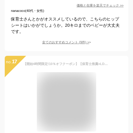
価格と在庫を
楽天
でチェック
>>
nanacoco(40代・女性)
保育士さんとかがオススメしているので、こちらのヒップ
シートはいかがでしょうか。20キロまでのベビーが大丈夫
です。
全てのおすすめコメント
(
9
件)
>
17
no.
【開始4時間限定!10％オフクーポン】【保育士推薦×LDK Babyに掲載】＼楽天1位／ ヒップシート 抱っこ紐 抱っこひも だっこひも だっこ 抱っこ 滑り止め付 バッグ ウエストポーチ 赤ちゃん プレゼント ギフト 大容量 メンズ レディース プレジュール