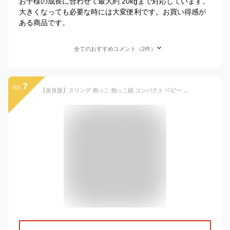
お子様の成長に合わせて最大約 20kgまで対応しています。
大きくなっても必要な時には大変便利です。お買い得感が
ある商品です。
全てのおすすめコメント（2件）
7
no.
【改良版】スリング 抱っこ 抱っこ紐 コンパクト ベビー ヒップシート 軽量 持ち運び ベビースリング セカンド おでかけ 片手抱っこ 簡単 斜め掛け ベビーキャリア 20kg 抱っこサポート キッズ 赤ちゃん パパ 女性 肩掛け 3歳 携帯だっこ紐 2歳 男性 1歳半 肩がけ 安定感