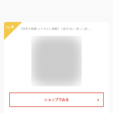
4
no.
【保育士推薦×コドモエに掲載】＼楽天1位／ 抱っこ紐 ヒップシート ショルダーバッグ ウエストポーチ ダッコバック スリング だっこひも 抱っこ おしゃれ 赤ちゃん ギフト 20kg 出産祝い メンズ 2WAY プレジュール
ショップでみる