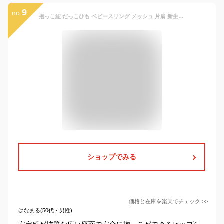
9
no.
抱っこ紐 だっこひも ベビースリング メッシュ 片肩 新生児 スリング 育児 片手抱っこ 通気 横抱き お出かけ 出産祝い コンパクト 軽い 折り畳み式 超軽量 持ち運び便利 おしゃれ ヒップシート 0-4歳 20kg パママ兼用
ショップでみる
価格と在庫を
楽天
でチェック
>>
はなまる(50代・男性)