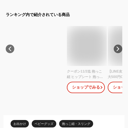
ランキング内で紹介されている商品
クーポン11/3迄 抱っこ
【LINE友
紐 ヒップシート 抱っこ
大500円OF
ショルダー 20kg レビュ
位★ 子育て
ショップでみる
ショッ
ーでポーチorリュック
テム大賞 他
GET OUTDOOR
【公式】POM
PRODUCTS アウトドア
ル 赤ちゃん 
プロダクツ 送料無料 抱
ング 抱っこ
っこひも 抱っこバッグ
ート バッグ
子供 ベビースリング 軽
ング 男性 紐 
量 ディズニー ミッキー
供 ショルダ
お出かけ
ベビーグッズ
抱っこ紐・スリング
抱っこ ショルダー ショ