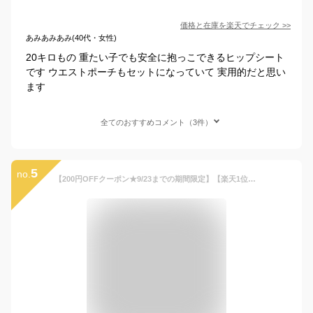
価格と在庫を
楽天
でチェック
>>
あみあみあみ(40代・女性)
20キロもの 重たい子でも安全に抱っこできるヒップシート
です ウエストポーチもセットになっていて 実用的だと思い
ます
全てのおすすめコメント（3件）
5
no.
【200円OFFクーポン★9/23までの期間限定】【楽天1位】ヒップシート コペルタ 抱っこ紐 コンパクト おむつ おしりふき 収納ポケット付き 20kg 抱っこ カバン 荷物 ショルダー バッグ 折り畳み 折りたたみ 赤ちゃん 前向き ウエストポーチ 簡単 シングル 人気 出