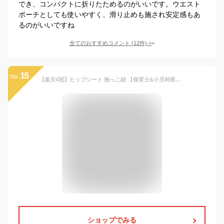
でき、コンパクトに折りたためるのがいいです。ウエスト
ポーチとしても使いやすく、滑り止めも施され安定感もあ
るのがいいですね
全てのおすすめコメント
(
12
件)
>
15
no.
【楽天4冠】ヒップシート 抱っこ紐 【保育士&小児科医W推薦】 補助ベルト有り 肩紐有り 抱っこひも キャリア ウエストポーチ ベビーキャリア 軽量 コンパクト 20kgまで Lauce(ラウチェ) オムツ お尻拭き ベビー用品 収納ポケット 赤ちゃん ギフト 【送料無料】
ショップでみる