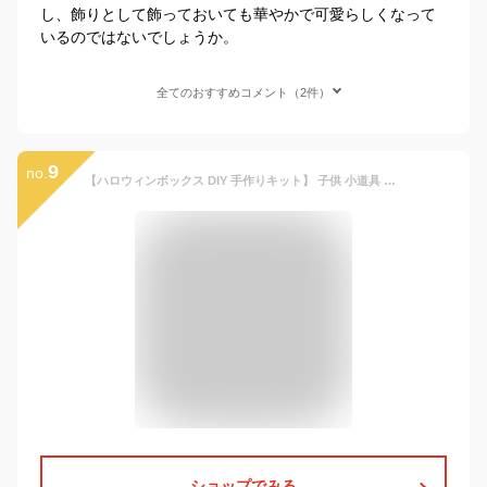
し、飾りとして飾っておいても華やかで可愛らしくなって
いるのではないでしょうか。
全てのおすすめコメント（2件）
9
no.
【ハロウィンボックス DIY 手作りキット】 子供 小道具 パンプキン ジャックオーランタン 箱 お菓子入れ 小物 ハンドメイド 工作 木製 置き物 飾り ベニヤ コウモリ クモ オバケ 蜘蛛 ワークショップ 木育 木のある暮らし Morock Village オリジナル
ショップでみる