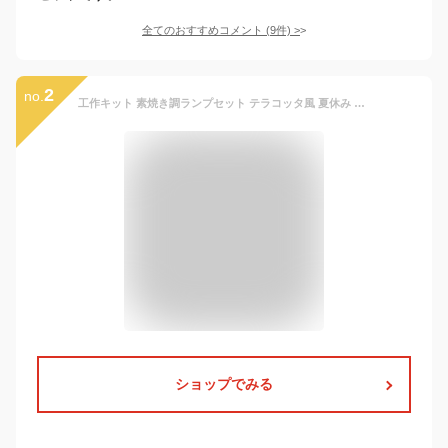
全てのおすすめコメント
(
9
件)
>
2
no.
工作キット 素焼き調ランプセット テラコッタ風 夏休み 男の子 女の子 小学生 低学年 高学年 子供 幼児 大人
ショップでみる