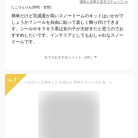
価格と在庫を
楽天
でチェック
>>
にこりんりん(30代・女性)
簡単だけど完成度が高いスノードームのキットはいかがで
しょうか？シールを自由に貼って楽しく飾り付けできま
す。シールやキラキラ系は女の子が大好きだと思うのでお
すすめしたいです。インテリアとしてもおしゃれなスノー
ドームです。
全てのおすすめコメント（2件）
7
no.
ハロウィン工作キット かぼちゃ 手作り キャンドル 丸 / 小学生 低学年 高学年 幼稚園 子供会 イベント