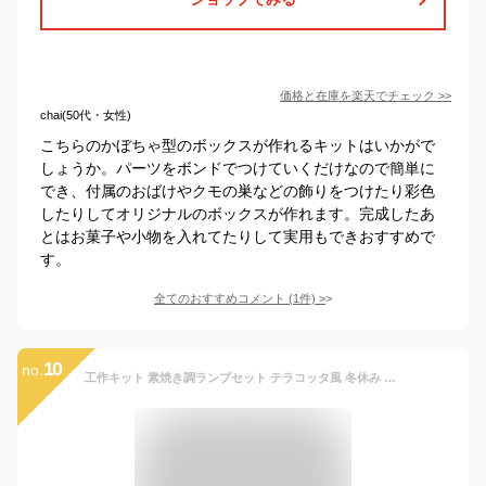
価格と在庫を
楽天
でチェック
>>
chai(50代・女性)
こちらのかぼちゃ型のボックスが作れるキットはいかがで
しょうか。パーツをボンドでつけていくだけなので簡単に
でき、付属のおばけやクモの巣などの飾りをつけたり彩色
したりしてオリジナルのボックスが作れます。完成したあ
とはお菓子や小物を入れてたりして実用もできおすすめで
す。
全てのおすすめコメント
(
1
件)
>
10
no.
工作キット 素焼き調ランプセット テラコッタ風 冬休み 男の子 女の子 小学生 低学年 高学年 子供 幼児 大人向け 子供会 クリスマス