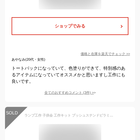
ショップでみる
価格と在庫を
楽天
でチェック
>>
あやなみ(20代・女性)
トートバックになっていて、色塗りができて、特別感のあ
るアイテムになっていてオススメかと思いますし工作にも
良いです。
全てのおすすめコメント
(
3
件)
>
SOLD
ランプ工作 子供会 工作キット プッシュステンドピラミッド エッグライト付 ステンドランプ ステンドグラス/ 小学生 低学年 高学年 幼稚園 イベント クリスマス ハロウィン