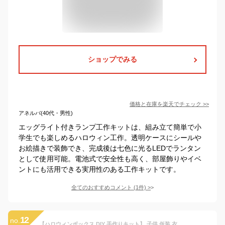
ショップでみる
価格と在庫を
楽天
でチェック
>>
アネルバ(40代・男性)
エッグライト付きランプ工作キットは、組み立て簡単で小
学生でも楽しめるハロウィン工作。透明ケースにシールや
お絵描きで装飾でき、完成後は七色に光るLEDでランタン
として使用可能。電池式で安全性も高く、部屋飾りやイベ
ントにも活用できる実用性のある工作キットです。
全てのおすすめコメント
(
1
件)
>
12
no.
【ハロウィンボックス DIY 手作りキット】 子供 仮装 衣装 コスプレ 小道具 パンプキン 箱 お菓子入れ 小物 ハンドメイド 袋 工作 木製 オブジェ 置き物 ベニヤ コウモリ クモ オバケ 蝙蝠 蜘蛛 お化け ワークショップ ハロウィーン Morock Village オリジナル