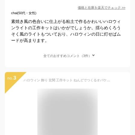
価格と在庫を
楽天
でチェック
>>
chai(50代・女性)
素焼き風の色合いに仕上がる粘土で作るかわいいハロウィ
ンライトの工作キットはいかがでしょうか。揺らめくろう
そく風のライトもついており、ハロウィンの日に灯せばム
ードが高まります。
全てのおすすめコメント（3件）
3
no.
ハロウィン 飾り 玄関 工作キット ねんどでつくるオバケランタン 電池 芯材 紙粘土 イースターエッグ プラスチック 自由研究 小学生 工作 キット ランプ 置物 図工 手作り 子供 キッズ 男の子 女の子 子供会 飾り