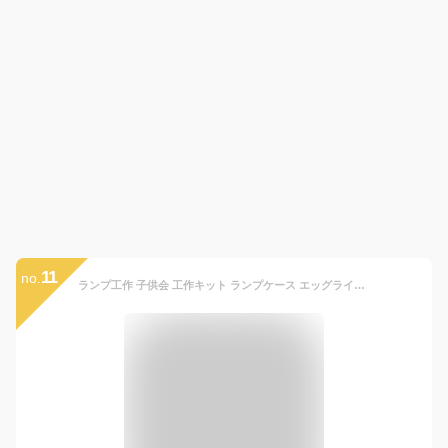
11
no.
ランプ工作 子供会 工作キット ランプケース エッグライト(7色点灯)付 / クリスマス 介護 レクリエーション デイケア デイサービス 小学生 低学年 高学年 幼稚園 イベント ハロウィン 七色