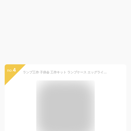
4
no.
ランプ工作 子供会 工作キット ランプケース エッグライト(7色点灯)付 / クリスマス 介護 レクリエーション デイケア デイサービス 小学生 低学年 高学年 幼稚園 イベント ハロウィン 七色