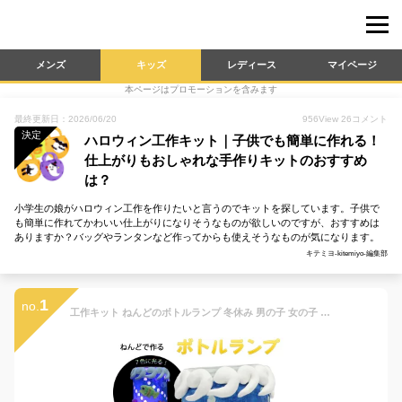
メンズ
キッズ
レディース
マイページ
本ページはプロモーションを含みます
最終更新日：2026/06/20
956
View
26
コメント
決定
ハロウィン工作キット｜子供でも簡単に作れる！
仕上がりもおしゃれな手作りキットのおすすめ
は？
小学生の娘がハロウィン工作を作りたいと言うのでキットを探しています。子供で
も簡単に作れてかわいい仕上がりになりそうなものが欲しいのですが、おすすめは
ありますか？バッグやランタンなど作ってからも使えそうなものが気になります。
キテミヨ-kitemiyo-編集部
1
no.
工作キット ねんどのボトルランプ 冬休み 男の子 女の子 小学生 低学年 高学年 子供 幼児 大人 子供会 クリスマス