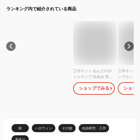
ランキング内で紹介されている商品
工作キット ねんどのボ
工作キット 
トルランプ 冬休み 男の
ンプセット 
子 女の子 小学生 低学年
風 夏休み 男
ショップでみる
ショッ
高学年 子供 幼児 大人 子
小学生 低学年
供会 クリスマス
供 幼児 大人
秋
ハロウィン
その他
自由研究・工作
手作り