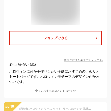
ショップでみる
価格と在庫を
楽天
でチェック
>>
ポポロろ(40代・女性)
ハロウィンに何か手作りしたい子供におすすめの、ぬりえ
トートバッグです。ハロウィンモチーフのデザインがかわ
いいです。
全てのおすすめコメント
(
1
件)
>
15
no.
[秋特集]ハロウィン リース キット [リース15センチ 花材 松ぼっくり 目玉 ジャックオー 接着剤つき 説明書 キット] ハロウィン飾り ハロウィンイベント用 手作りキット 手作りセット 夏休み 工作 男の子 女の子 小学生 簡単 自由研究