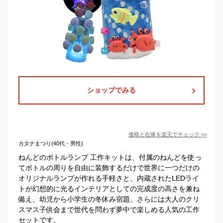
ショップでみる
価格と在庫を
楽天
でチェック
>>
カタナまつり(40代・男性)
ねんどのボトルランプ 工作キットは、付属のねんどを使っ
てボトルの周りを自由に装飾するだけで世界に一つだけの
オリジナルランプが作れる手軽さと、内蔵されたLEDライ
トが幻想的に光るインテリアとしての完成度の高さを兼ね
備え、幼児から小学生の冬休み宿題、さらには大人のクリ
スマス子供会まで世代を問わず夢中で楽しめる人気の工作
セットです。