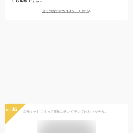
ても素敵ですよ。
全てのおすすめコメント
(
1
件)
>
16
no.
工作キット こすって簡単ステンド ランプ付き マルチカップセット ステンドグラス かんたん カンタン 工作 カップ カラーセロハン 子供 セロファン (ハロウィン)