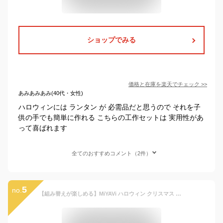
ショップでみる
価格と在庫を
楽天
でチェック
>>
あみあみあみ(40代・女性)
ハロウィンには ランタン が 必需品だと思うので それを子
供の手でも簡単に作れる こちらの工作セットは 実用性があ
って喜ばれます
全てのおすすめコメント（2件）
5
no.
【組み替えが楽しめる】MiYAVi ハロウィン クリスマス 手提げ袋 ミニバッグ 飾り トートバッグ 手芸キット お菓子袋 ギフトバッグ DIY ４枚セット フェルト プレゼント 知育玩具 おもちゃ キャンディバッグ 男の子 女の子