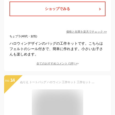
ショップでみる
価格と在庫を
楽天
でチェック
>>
ちょプラ(40代・女性)
ハロウィンデザインのバッグの工作キットです。こちらは
フェルトのシール付きで、簡単に作れます。小さいお子さ
んも楽しめます。
全てのおすすめコメント
(
1
件)
>
14
no.
ぬりえ トートバッグ ハロウィン 工作キット 工作セット 手作りキット 手作りセット 手作り材料 男の子 女の子 小学生 低学年 高学年 子供 幼児 夏休み 冬休み 秋 子ども こども キッズ 自由工作 自由研究 工作 トートバック 教材 イベント ワークショップ【サンプル2個】