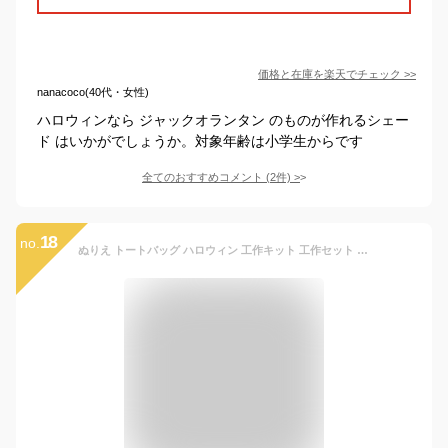
価格と在庫を
楽天
でチェック
>>
nanacoco(40代・女性)
ハロウィンなら ジャックオランタン のものが作れるシェー
ド はいかがでしょうか。対象年齢は小学生からです
全てのおすすめコメント
(
2
件)
>
18
no.
ぬりえ トートバッグ ハロウィン 工作キット 工作セット 手作りキット 手作りセット 手作り材料 男の子 女の子 小学生 低学年 高学年 子供 幼児 夏休み 冬休み 秋 子ども こども キッズ 自由工作 自由研究 工作 トートバック 教材 イベント ワークショップ【サンプル2個】