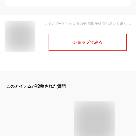
レインブーツ キッズ 女の子 長靴 子供用 リボン りぼん 紺 ジュニア 子供 子ども 小学生 日本製 レインシューズ 雨靴 雨 ロング 男の子 幅広 軽量 男女兼用 通学 通園 保育園 幼稚園 小学校 防水 撥水 おしゃれ かわいい 女子 女児 ネイビー 無地 15 16 17 18 19 cm RB-1510
ショップでみる
このアイテムが投稿された質問