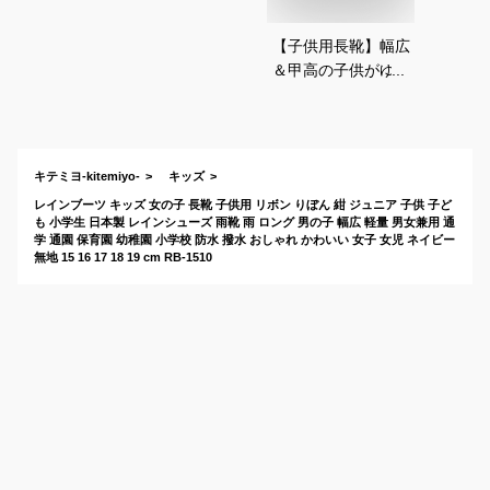
【子供用長靴】幅広
＆甲高の子供がゆっ
たり履けるキッズ向
けのおすすめは？
キテミヨ-kitemiyo-
キッズ
レインブーツ キッズ 女の子 長靴 子供用 リボン りぼん 紺 ジュニア 子供 子ど
も 小学生 日本製 レインシューズ 雨靴 雨 ロング 男の子 幅広 軽量 男女兼用 通
学 通園 保育園 幼稚園 小学校 防水 撥水 おしゃれ かわいい 女子 女児 ネイビー
無地 15 16 17 18 19 cm RB-1510