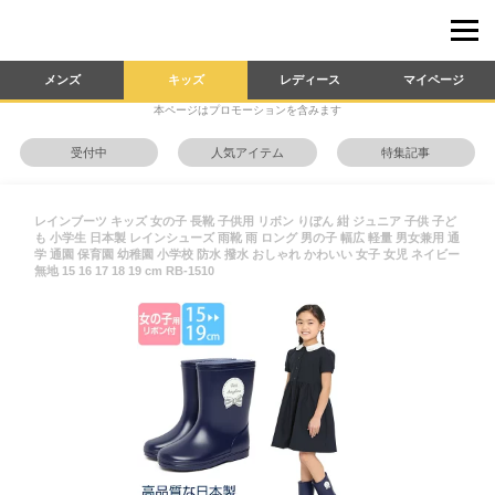
メンズ
キッズ
レディース
マイページ
本ページはプロモーションを含みます
受付中
人気アイテム
特集記事
レインブーツ キッズ 女の子 長靴 子供用 リボン りぼん 紺 ジュニア 子供 子ど
も 小学生 日本製 レインシューズ 雨靴 雨 ロング 男の子 幅広 軽量 男女兼用 通
学 通園 保育園 幼稚園 小学校 防水 撥水 おしゃれ かわいい 女子 女児 ネイビー
無地 15 16 17 18 19 cm RB-1510