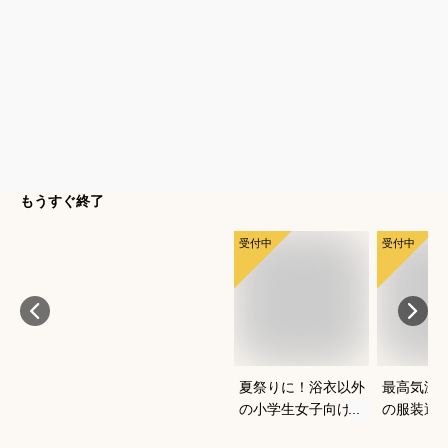
もうすぐ終了
受付中
受付中
夏祭りに！浴衣以外
最高気温1
の小学生女子向け服
の服装選
装のおすすめは？
どいい重