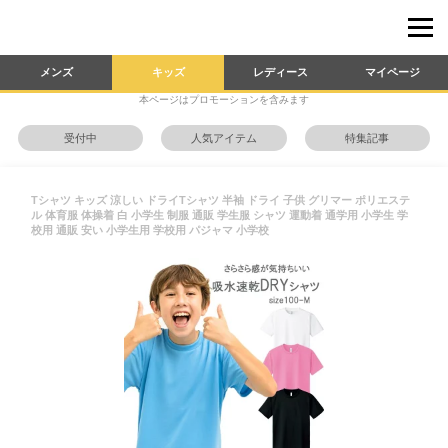
メンズ
キッズ
レディース
マイページ
本ページはプロモーションを含みます
受付中
人気アイテム
特集記事
Tシャツ キッズ 涼しい ドライTシャツ 半袖 ドライ 子供 グリマー ポリエステ
ル 体育服 体操着 白 小学生 制服 通販 学生服 シャツ 運動着 通学用 小学生 学
校用 通販 安い 小学生用 学校用 パジャマ 小学校