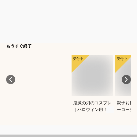
もうすぐ終了
受付中
受付中
鬼滅の刃のコスプレ
親子お揃
｜ハロウィン用！キ
ーコーデ
ッズのなりきり人気
しゃれな
衣装のおすすめは？
ションの
は？