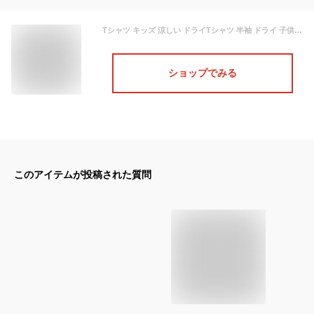
Tシャツ キッズ 涼しい ドライTシャツ 半袖 ドライ 子供 グリマー ポリエステル 体育服 体操着 白 小学生 制服 通販 学生服 シャツ 運動着 通学用 小学生 学校用 通販 安い 小学生用 学校用 パジャマ 小学校
ショップでみる
このアイテムが投稿された質問