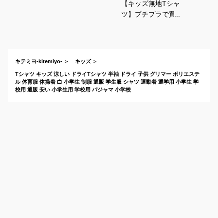
【キッズ無地Tシャ
ツ】プチプラで買え
る子供用半袖カラー
Tシャツは？
キテミヨ-kitemiyo-
キッズ
Tシャツ キッズ 涼しい ドライTシャツ 半袖 ドライ 子供 グリマー ポリエステ
ル 体育服 体操着 白 小学生 制服 通販 学生服 シャツ 運動着 通学用 小学生 学
校用 通販 安い 小学生用 学校用 パジャマ 小学校