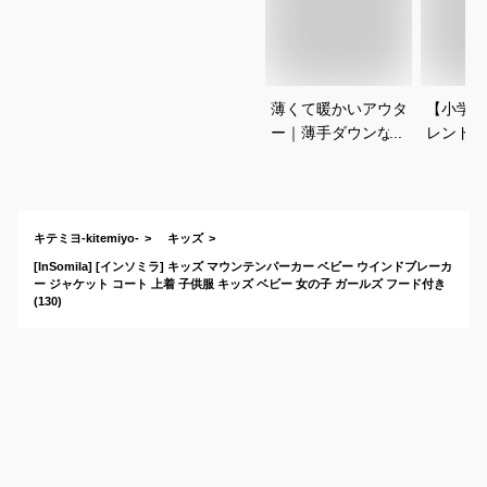
薄くて暖かいアウタ
【小学生
ー｜薄手ダウンなど
レンドの
ランドセルが背負い
ーミック
やすいキッズアウタ
に！軽め
ーのおすすめは？
おすすめ
キテミヨ-kitemiyo-
キッズ
[InSomila] [インソミラ] キッズ マウンテンパーカー ベビー ウインドブレーカ
ー ジャケット コート 上着 子供服 キッズ ベビー 女の子 ガールズ フード付き
(130)