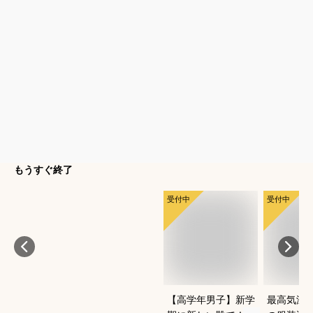
もうすぐ終了
受付中
受付中
【高学年男子】新学
最高気温1