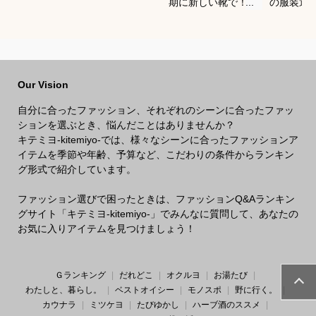
期に新しい靴で！か
の服装選
っこよくておしゃれ
どいい重
なブランドスニーカ
を教えて
ーは？
Our Vision
自分に合ったファッション、それぞれのシーンに合ったファッ
ションを選ぶとき、悩んだことはありませんか？
キテミヨ-kitemiyo-では、様々なシーンに合ったファッションア
イテムを季節や年齢、予算など、こだわりの条件からランキン
グ形式で紹介しています。
ファッション選びで困ったときは、ファッションQ&Aランキン
グサイト「キテミヨ-kitemiyo-」でみんなに質問して、あなたの
お気に入りアイテムを見つけましょう！
Ｇランキング
だれどこ
オクルヨ
お湯たび
わたしと、暮らし。
ベストオイシー
モノスポ
野に行く。
カウナラ
ミツケヨ
たびゆかし
ハーブ酒のススメ