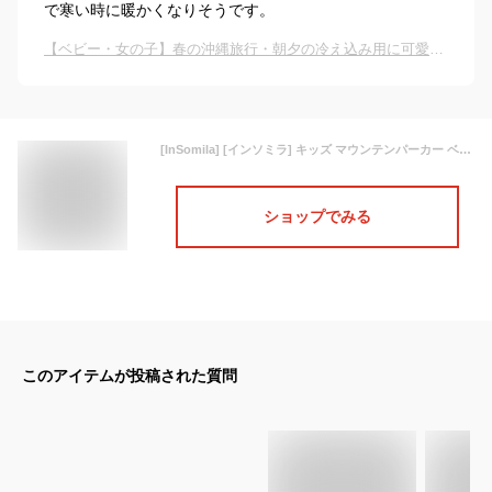
で寒い時に暖かくなりそうです。
【ベビー・女の子】春の沖縄旅行・朝夕の冷え込み用に可愛いアウターを教えて！
[InSomila] [インソミラ] キッズ マウンテンパーカー ベビー ウインドブレーカー ジャケット コート 上着 子供服 キッズ ベビー 女の子 ガールズ フード付き (130)
ショップでみる
このアイテムが投稿された質問