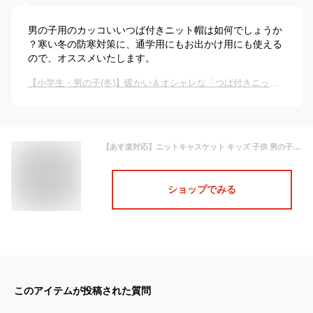
男の子用のカッコいいつば付きニット帽は如何でしょうか
？寒い冬の防寒対策に、通学用にもお出かけ用にも使える
ので、オススメいたします。
【小学生・男の子(冬)】暖かい＆オシャレな「つば付きニット帽」のオススメは？
【あす楽対応】ニットキャスケット キッズ 子供 男の子 52~54cm キャップ 帽子 つば付き ニット帽 ワークキャップ 秋冬 防寒 あったか クリスマス プレゼント ギフト 誕生日
ショップでみる
このアイテムが投稿された質問