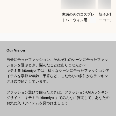
鬼滅の刃のコスプレ
親子お揃
｜ハロウィン用！キ
ーコーデ
ッズのなりきり人気
しゃれな
衣装のおすすめは？
ションの
は？
Our Vision
自分に合ったファッション、それぞれのシーンに合ったファッ
ションを選ぶとき、悩んだことはありませんか？
キテミヨ-kitemiyo-では、様々なシーンに合ったファッションア
イテムを季節や年齢、予算など、こだわりの条件からランキン
グ形式で紹介しています。
ファッション選びで困ったときは、ファッションQ&Aランキン
グサイト「キテミヨ-kitemiyo-」でみんなに質問して、あなたの
お気に入りアイテムを見つけましょう！