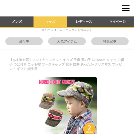
メンズ
キッズ
レディース
マイページ
本ページはプロモーションを含みます
受付中
人気アイテム
特集記事
【あす楽対応】ニットキャスケット キッズ 子供 男の子 52~54cm キャップ 帽
子 つば付き ニット帽 ワークキャップ 秋冬 防寒 あったか クリスマス プレゼ
ント ギフト 誕生日