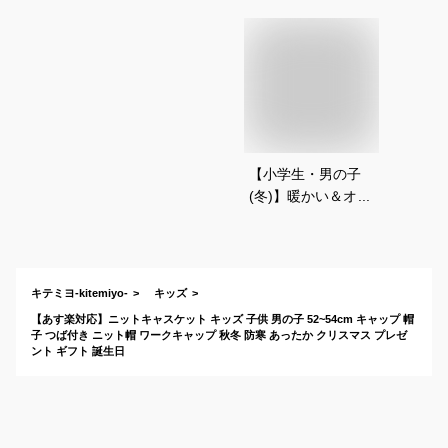
【小学生・男の子
(冬)】暖かい＆オシ
ャレな「つば付きニ
ット帽」のオススメ
は？
キテミヨ-kitemiyo-
キッズ
【あす楽対応】ニットキャスケット キッズ 子供 男の子 52~54cm キャップ 帽
子 つば付き ニット帽 ワークキャップ 秋冬 防寒 あったか クリスマス プレゼ
ント ギフト 誕生日