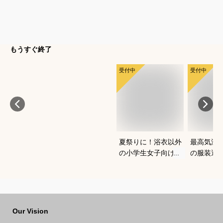
もうすぐ終了
受付中
受付中
夏祭りに！浴衣以外
最高気温1
の小学生女子向け服
の服装選
装のおすすめは？
どいい重
を教えて
Our Vision