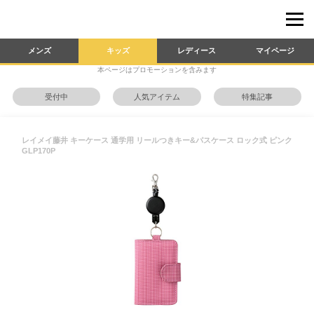
メンズ
キッズ
レディース
マイページ
本ページはプロモーションを含みます
受付中
人気アイテム
特集記事
レイメイ藤井 キーケース 通学用 リールつきキー&パスケース ロック式 ピンク
GLP170P