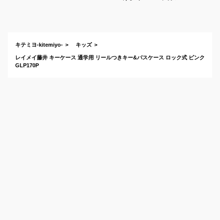
しにくい可愛いパス
ケースは？
キテミヨ-kitemiyo-
キッズ
レイメイ藤井 キーケース 通学用 リールつきキー&パスケース ロック式 ピンク
GLP170P