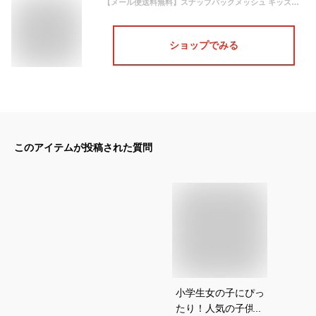
【メール便送料無料】スナップバックメッシュ キッズ 帽子 リボン 50cm-54cm対応 子供 女の子 男の子 帽子 メッシュ帽子 メッシュキャップ ピンク ブルー ドット ストライプ 夏 日除け
ショップでみる
このアイテムが投稿された質問
小学生女の子にぴっ
たり！人気の子供用