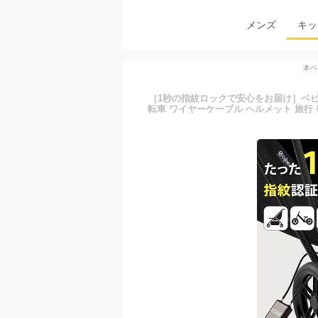
メンズ
キッ
本ペ
［1秒の指紋ロックで安心をお届け］ベビー
転車 ワイヤーケーブル ヘルメット 旅行