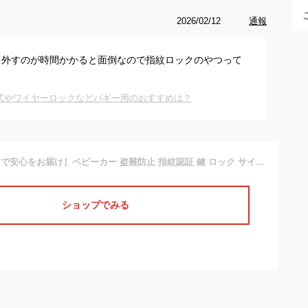
2026/02/12
通報
を外すのが時間かかると面倒なので指紋ロックのやつって
式やワイヤーロックなどバギー用のおすすめは？
［1秒の指紋ロックで安心をお届け］ベビーカー 盗難防止 指紋認証 鍵 ロック サイベックス ワイヤー 自転車 ワイヤーケーブル ヘルメット 旅行 窃盗 犯罪防止 テーマパーク 遊園地 動物園 ショッピングモール 公園
ショップでみる