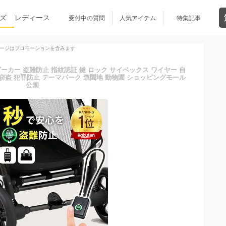
ズ
レディース
受付中の質問
人気アイテム
特集記事
ージはプロモーションを含みます
カー 盗難防止 指紋認証 鍵 ロック サイベックス ワイヤー 自
 窃盗 犯罪防止 テーマパーク 遊園地 動物園 ショッピングモール
公園