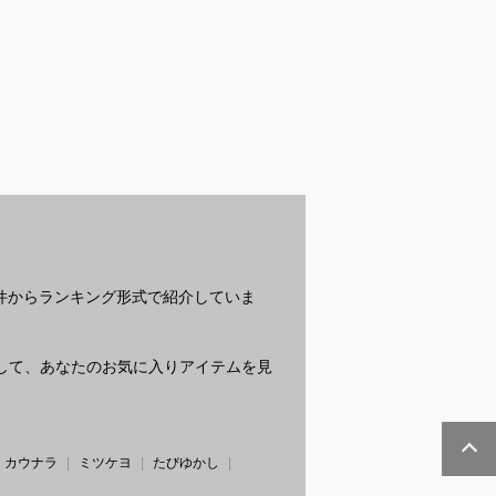
ィン衣装で迷う
ハロウィンの子供用女
子供のパーマヘアに合
子
女の子向けコス
の子コスプレで可愛く
うヘアオイル｜安心し
し
おすすめは？
仮装できるおすすめ
て使えるおすすめは？
は
は？
？
条件からランキング形式で紹介していま
質問して、あなたのお気に入りアイテムを見
カウナラ
ミツケヨ
たびゆかし