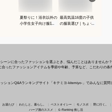
夏祭りに！浴衣以外の
最高気温16度の子供
ハロウ
小学生女子向け服装の
の服装選び｜ちょうど
子供の
おすすめは？
いい重ね着コーデを教
プレの
えてください
のシーンに合ったファッションを選ぶとき、悩んだことはありませんか
なシーンに合ったファッションアイテムを季節や年齢、予算など、こだわりの
ションQ&Aランキングサイト「キテミヨ-kitemiyo-」でみんなに
お湯たび
わたしと、暮らし。
ベストオイシー
モノスポ
野に行く。
ハーブ酒のススメ
Ｇ-Ranking 推し活