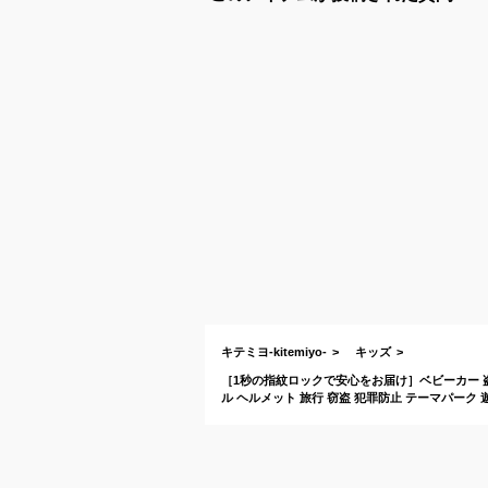
キテミヨ-kitemiyo-
キッズ
［1秒の指紋ロックで安心をお届け］ベビーカー 盗
ル ヘルメット 旅行 窃盗 犯罪防止 テーマパーク