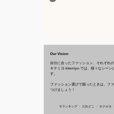
Our Vision
自分に合ったファッション、それぞれ
キテミヨ-kitemiyo-では、様々
す。
ファッション選びで困ったときは、ファッ
つけましょう！
Ｇランキング
だれどこ
オクルヨ