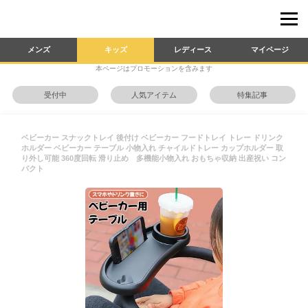
メンズ
キッズ
レディース
マイページ
本ページはプロモーションを含みます
受付中
人気アイテム
特集記事
ベビーカー スナックトレイ 後付け ベビーカー フードトレイ トレー ドリンク
ホルダー ベビーカー テーブル 小物入れ チャイルドトレー カップホルダー 取
り外し可能 360度回転 滑り止め 多機能小物入れ おもちゃ収納 出産祝い コン
パクト