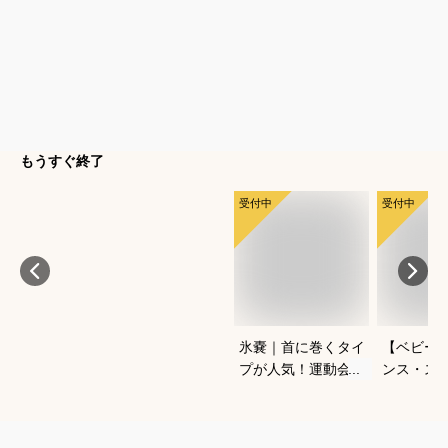
もうすぐ終了
受付中
受付中
氷嚢｜首に巻くタイ
【ベビー
プが人気！運動会対
ンス・ス
策グッズのおすすめ
ちよち歩
は？
おすすめ