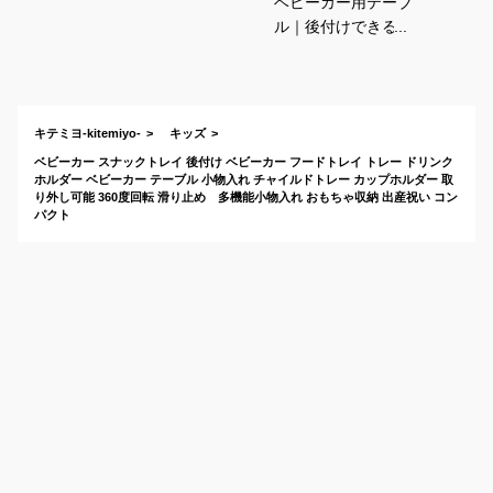
ベビーカー用テーブ
ル｜後付けできる！
取り付け簡単なトレ
イのおすすめは？
キテミヨ-kitemiyo-
キッズ
ベビーカー スナックトレイ 後付け ベビーカー フードトレイ トレー ドリンク
ホルダー ベビーカー テーブル 小物入れ チャイルドトレー カップホルダー 取
り外し可能 360度回転 滑り止め 多機能小物入れ おもちゃ収納 出産祝い コン
パクト