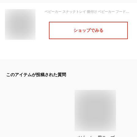
ベビーカー スナックトレイ 後付け ベビーカー フードトレイ トレー ドリンクホルダー ベビーカー テーブル 小物入れ チャイルドトレー カップホルダー 取り外し可能 360度回転 滑り止め 多機能小物入れ おもちゃ収納 出産祝い コンパクト
ショップでみる
このアイテムが投稿された質問