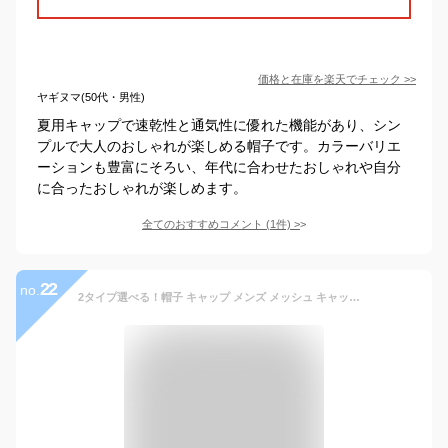
価格と在庫を
楽天
でチェック
>>
ヤギヌマ(50代・男性)
夏用キャップで速乾性と通気性に優れた機能があり、シン
プルで大人のおしゃれが楽しめる帽子です。カラーバリエ
ーションも豊富にそろい、年代に合わせたおしゃれや自分
に合ったおしゃれが楽しめます。
全てのおすすめコメント
(
1
件)
>
22
no.
2タイプ選べる！帽子 キャップ メンズ メッシュ キャップ 通気性 野球帽 無地 シンプル 春夏 日よけ帽子 UVカットスポーツ 散歩 登山 遠足 旅行 小顔効果 父の日 プレゼント 運動会 速乾 送料無料