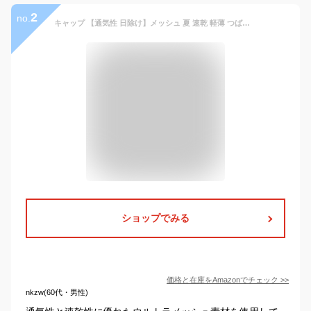
2
no.
キャップ 【通気性 日除け】メッシュ 夏 速乾 軽薄 つば長 UVカット 紫外線対応 ランニング ジョギング 山登り 釣り ゴルフ 運転などに 男女兼用 調整可能 (グレー)
ショップでみる
価格と在庫を
Amazon
でチェック
>>
nkzw(60代・男性)