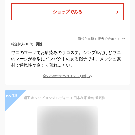
ショップでみる
価格と在庫を
楽天
でチェック
>>
吟遊詩人(40代・男性)
ワニのマークでお馴染みのラコステ。シンプルだけどワニ
のマークが非常にインパクトのある帽子です。メッシュ素
材で通気性が良くて蒸れにくい。
全てのおすすめコメント
(
1
件)
>
13
no.
帽子 キャップ メンズ レディース 日本在庫 速乾 通気性 野球帽 ゴルフ 無地 シンプル 春夏 日よけ帽子 UVカット 6色 スポーツ 散歩 登山 遠足 旅行 小顔効果 運動会 夏物