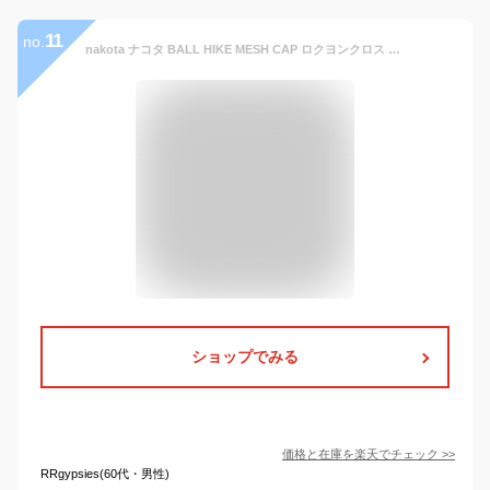
11
no.
nakota ナコタ BALL HIKE MESH CAP ロクヨンクロス 帽子 メッシュキャップ アンパイアキャップ 撥水 ツバ短 ショートブリム メンズ レディース 軽量 大きいサイズ アウトドア カジュアル 無地 春 夏 キャンプ 通気性 涼しい 人気
ショップでみる
価格と在庫を
楽天
でチェック
>>
RRgypsies(60代・男性)