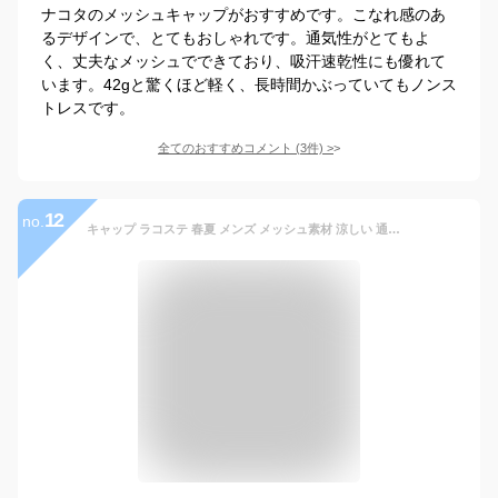
ナコタのメッシュキャップがおすすめです。こなれ感のあ
るデザインで、とてもおしゃれです。通気性がとてもよ
く、丈夫なメッシュでできており、吸汗速乾性にも優れて
います。42gと驚くほど軽く、長時間かぶっていてもノンス
トレスです。
全てのおすすめコメント
(
3
件)
>
12
no.
キャップ ラコステ 春夏 メンズ メッシュ素材 涼しい 通気性が良い LACOSTE 帽子 キャップ CAP ツイル インターロックウォーター スポーツ アウトドア シンプル ロゴキャップ ワニ ブランド Mサイズ Lサイズ 58cm 男女兼用 ベージュ [ cap ] 男性 帽子 プレゼント 父の日