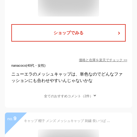
ショップでみる
価格と在庫を
楽天
でチェック
>>
nanacoco(40代・女性)
ニューエラのメッシュキャップは、単色なのでどんなファ
ッションにも合わせやすいんじゃないかな
全てのおすすめコメント（2件）
9
no.
キャップ 帽子 メンズ メッシュキャップ 刺繍 長いつば 涼しい ロゴ 送料無料 野球帽 UVカット 日焼け止め 通気性抜群 吸汗速乾 紫外線対策 メッシュ スポーツ 5色 春夏 日よけ 調節可能 ぼうし ゴルフ 釣り 旅行 登山 ベースボール ギフト 父の日 プレゼント