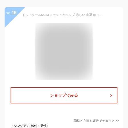
16
no.
ドットクール545M メッシュキャップ 涼しい 春夏 ゆったり・深め 帽子・大きいサイズOK・日本製 吸汗速乾・メッシュ・通気性 大きめ sp396
ショップでみる
価格と在庫を
楽天
でチェック
>>
トシンジアン(70代・男性)