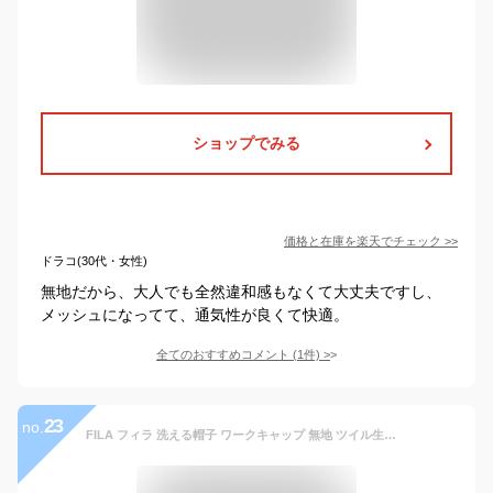
ショップでみる
価格と在庫を
楽天
でチェック
>>
ドラコ(30代・女性)
無地だから、大人でも全然違和感もなくて大丈夫ですし、
メッシュになってて、通気性が良くて快適。
全てのおすすめコメント
(
1
件)
>
23
no.
FILA フィラ 洗える帽子 ワークキャップ 無地 ツイル生地 BASIC TWILL DEGAULLE 57-59cm 全4色 fi-105-113002 帽子 メンズ レディース 春夏 UVケア 紫外線 対策 作業帽 男女兼用 ギフト プレゼント あす楽