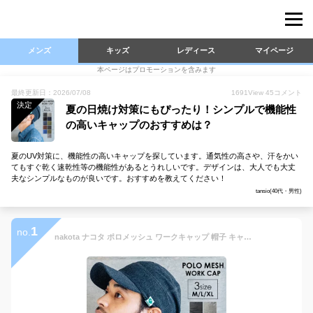
メンズ
キッズ
レディース
マイページ
本ページはプロモーションを含みます
最終更新日：2026/07/08
1691
View
45
コメント
決定
夏の日焼け対策にもぴったり！シンプルで機能性
の高いキャップのおすすめは？
夏のUV対策に、機能性の高いキャップを探しています。通気性の高さや、汗をかい
てもすぐ乾く速乾性等の機能性があるとうれしいです。デザインは、大人でも大丈
夫なシンプルなものが良いです。おすすめを教えてください！
tansio(40代・男性)
1
no.
nakota ナコタ ポロメッシュ ワークキャップ 帽子 キャップ メンズ レディース 深め ブランド 夏 夏用 涼しい 大きいサイズ 小さめサイズ 熱中症対策 紫外線対策 UV プレゼント 洗える