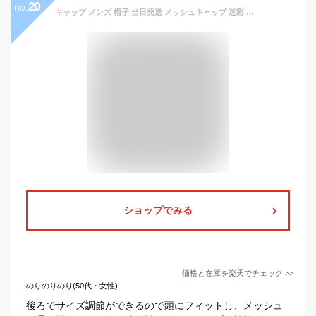
20
no.
キャップ メンズ 帽子 当日発送 メッシュキャップ 迷彩 涼しい 送料無料 野球帽 通気性抜群 吸汗速乾 紫外線対策 UVカット 日焼け止め メッシュ スポーツ 4色 春夏 日よけ 調節可能 ぼうし ゴルフ 釣り 旅行 登山 ベースボール ギフト 父の日 プレゼント 父の日
ショップでみる
価格と在庫を
楽天
でチェック
>>
のりのりのり(50代・女性)
後ろでサイズ調節ができるので頭にフィットし、メッシュ