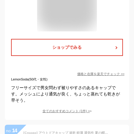
ショップでみる
価格と在庫を
楽天
でチェック
>>
LemonSoda(50代・女性)
フリーサイズで男女問わず被りやすさのあるキャップで
す。メッシュにより通気が良く、ちょっと蒸れても乾きが
早そう。
全てのおすすめコメント
(
1
件)
>
14
no.
[Croogo] アウトドアキャップ 速乾 軽薄 通気性 夏の帽子 カジュアル メッシュキャップ ハンチングキャップ スポーツキャップ 野球帽 メンズレディース 日よけ 帽子（CP17-ブラック）