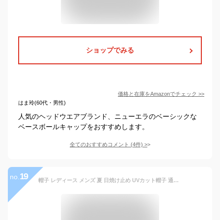
ショップでみる
価格と在庫を
Amazon
でチェック
>>
はま玲(60代・男性)
人気のヘッドウエアブランド、ニューエラのベーシックな
ベースボールキャップをおすすめします。
全てのおすすめコメント
(
4
件)
>
19
no.
帽子 レディース メンズ 夏 日焼け止め UVカット帽子 通気性 屋外スポーツ 速乾性 キャップ カジュアル 男性 女性 レディース メンズ 吸汗速乾 パッチ 快適