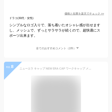
価格と在庫を
楽天
でチェック
>>
ドラコ(30代・女性)
シンプルなロゴ入りで、落ち着いたオシャレ感が出せます
し、メッシュで、ずっとサラサラが続くので、超快適にス
ポーツ出来ます。
全てのおすすめコメント（2件）
8
no.
ニューエラ キャップ NEW ERA CAP ワークキャップ メンズ レディース 帽子 無地 シンプル ベーシック 黒 ベージュ カーキ コットン 綿 ランド 深め おしゃれ かっこいい 人気 春 夏 秋 冬 オールシーズン ニューエラー 大きい 小さい サイズ 正規品 ユニセックス 男女兼用