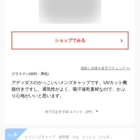
ショップでみる
価格と在庫を
楽天
でチェック
>>
グラスマン(60代・男性)
アディダスのかっこいいメンズキャップです。UVカット機
能付きですし、通気性がよく、吸汗速乾素材なので、かぶ
り心地がいいと思います。
全てのおすすめコメント（2件）
6
no.
ランニングキャップ 超軽量 41g メッシュ ジョギング 日よけ UVカット キャップ深め 帽子 速乾 通気性 スポーツキャップ レディース キャップ メンズ キャップ