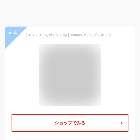
4
no.
【エントリーでポイント7倍】adidas アディダス キャップ 春夏 大きいサイズ 2026 軽量ライトメッシュ つば長効果 スポーツキャップ メンズ 帽子 涼しい M XL 57cm-63cm adi-262-011604 UV ゴルフ 帽子 洗える 熱中症対策 暑さ対策 プレゼント 即納【メール便送料無料】
ショップでみる