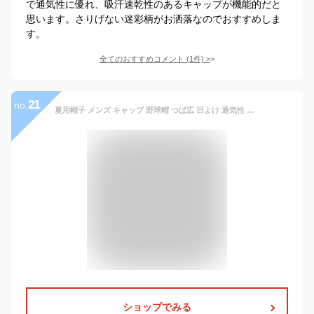
で通気性に優れ、吸汗速乾性のあるキャップが機能的だと
思います。さりげない迷彩柄がお洒落なのでおすすめしま
す。
全てのおすすめコメント
(
1
件)
>
21
no.
夏用帽子 メンズ キャップ 野球帽 つば広 日よけ 通気性 速乾 大きいサイズ 無地 涼しい シンプル アウトドア 夏新作 きれいめ おしゃれ 送料無料
ショップでみる