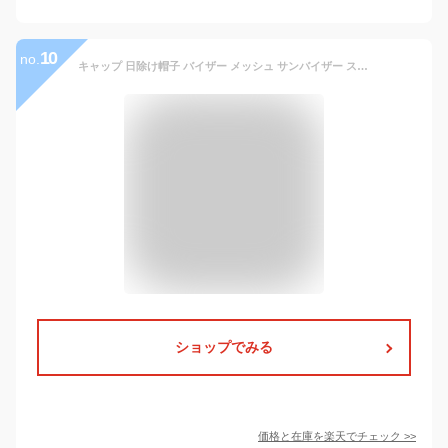
10
no.
キャップ 日除け帽子 バイザー メッシュ サンバイザー スポーツ 紫外線対策 軽量 UVカット アウトドア 通気性抜群 男女兼用 夏用 吸汗速乾 野球帽 シンプル 送料無料
ショップでみる
価格と在庫を
楽天
でチェック
>>