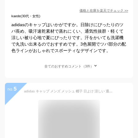
価格と在庫を
楽天
でチェック
>>
kaede(30代・女性)
adidasのキャップはいかがですか。日除けにぴったりのツ
バ長め、吸汗速乾素材で蒸れにくい、通気性抜群・軽くて
涼しい被り心地で夏にぴったりです。汗をかいても洗濯機
で丸洗い出来るのでおすすめです。3色展開でツバ部分の配
色ラインがおしゃれでスポーティなデザインです。
全てのおすすめコメント（3件）
5
no.
adidas キャップ メンズ メッシュ 帽子 日よけ 涼しい 通気性が良い 洗濯可能 色褪せしにくい 吸汗速乾 ロゴキャップ 大きいサイズ ベージュ ブラック ホワイト カレッジネイビー レッド［ baseball cap ］父の日 プレゼント adidas 帽子 通販 誕生日 ギフト ラッピング無料