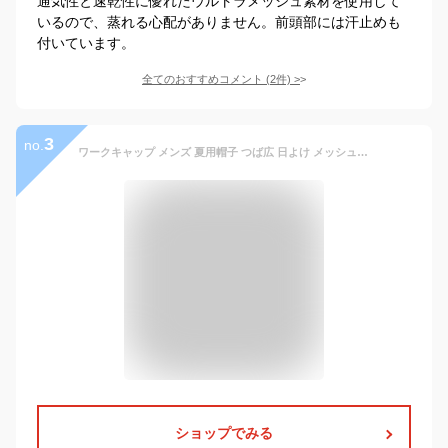
通気性と速乾性に優れたウルトラメッシュ素材を使用して
いるので、蒸れる心配がありません。前頭部には汗止めも
付いています。
全てのおすすめコメント
(
2
件)
>
3
no.
ワークキャップ メンズ 夏用帽子 つば広 日よけ メッシュ 通気性 速乾 サイズ調節 涼しい シンプル アウトドア 夏新作 きれいめ おしゃれ 送料無料
ショップでみる