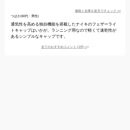
価格と在庫を
楽天
でチェック
>>
つばさ(60代・男性)
通気性を高める独自機能を搭載したナイキのフェザーライ
トキャップはいかが。ランニング用なので軽くて速乾性が
あるシンプルなキャップです。
全てのおすすめコメント
(
1
件)
>