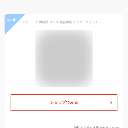
4
no.
アウトドア 腕時計 メンズ 雑誌掲載 デジタルウォッチ ドイツ製センサー搭載 心拍測定 カロリー計測 歩数計 登山/キャンプ/ハイキング/山登り 高度計/気圧計/気温計/温度計/方位計/方角/電子コンパス/天気予測 ブランド： センサーマスター
ショップでみる
価格と在庫を
楽天
でチェック
>>