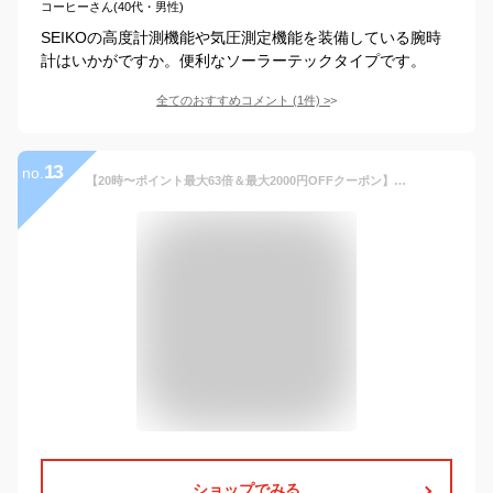
コーヒーさん(40代・男性)
SEIKOの高度計測機能や気圧測定機能を装備している腕時
計はいかがですか。便利なソーラーテックタイプです。
全てのおすすめコメント
(
1
件)
>
13
no.
【20時〜ポイント最大63倍＆最大2000円OFFクーポン】プロトレック クライマーライン Bluetooth PRT-B50-2JF メンズ 腕時計 アナデジ ネイビー 登山 国内正規品 カシオ
ショップでみる