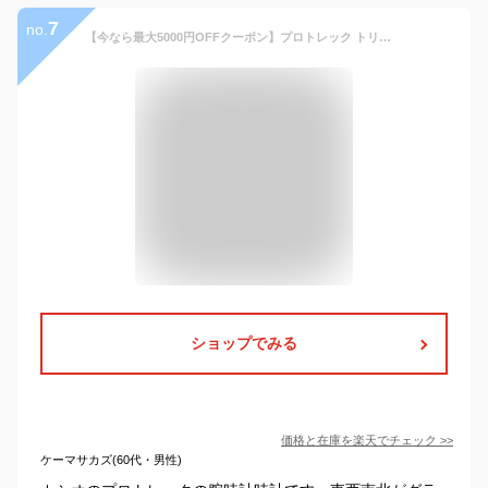
7
no.
【今なら最大5000円OFFクーポン】プロトレック トリプルセンサーVer.3 PRG-330-9AJF メンズ 腕時計 ソーラー デジタル イエロー ブラック 登山 国内正規品 カシオ
ショップでみる
価格と在庫を
楽天
でチェック
>>
ケーマサカズ(60代・男性)