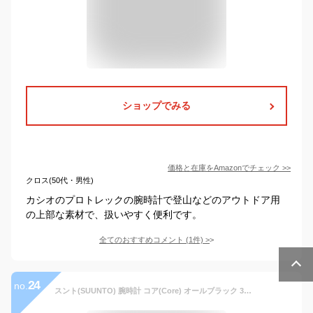
ショップでみる
価格と在庫を
Amazon
でチェック
>>
クロス(50代・男性)
カシオのプロトレックの腕時計で登山などのアウトドア用
の上部な素材で、扱いやすく便利です。
全てのおすすめコメント
(
1
件)
>
24
no.
スント(SUUNTO) 腕時計 コア(Core) オールブラック 3気圧防水 方位/高度/気圧/水深 [日本正規品 メーカー保証2年] SS014279010