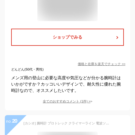
ショップでみる
価格と在庫を
楽天
でチェック
>>
どんどん(50代・男性)
メンズ用の登山に必要な高度や気圧などが分かる腕時計は
いかがですか？カッコいいデザインで、耐久性に優れた腕
時計なので、オススメしたいです。
全てのおすすめコメント
(
1
件)
>
20
no.
[カシオ] 腕時計 プロトレック クライマーライン 電波ソーラー PRW-30-1AJF メンズ