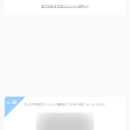
全てのおすすめコメント
(
1
件)
>
16
no.
【1,419円割引】カシオ 腕時計 CASIO 時計 カシオ CASIO ジー ショック Gショック G-SHOCK 男性 向け メンズ GAS-100B-1A アナログ 人気 おすすめ おしゃれ ブランド プレゼント ギフト キャンプ フェス 登山