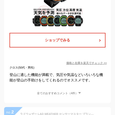
ショップでみる
価格と在庫を
楽天
でチェック
>>
クロス(50代・男性)
登山に適した機能が満載で、気圧や気温などいろいろな機
能が登山の手助けをしてくれるのでオススメです。
全てのおすすめコメント（4件）
2
no.
ラドウェザー LAD WEATHER センサーマスター ブランド 腕時計 アウトドア デジタルウォッチ ドイツ製センサー搭載 高度計 気圧計 方位計 デジタルコンパス 天気予測 温度計 登山/キャンプ/山登り トレッキング 送料無料 あす楽