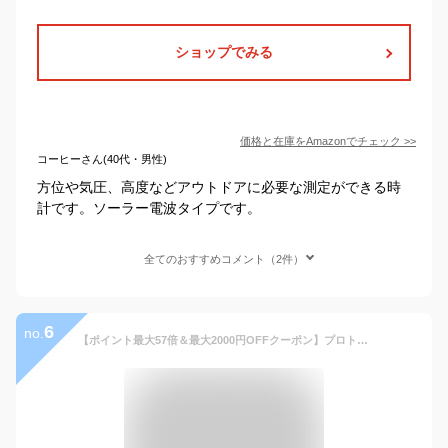
ショップでみる
価格と在庫を
Amazon
でチェック
>>
コーヒーさん(40代・男性)
方位や気圧、高度などアウトドアに必要な測定ができる時
計です。ソーラー電波タイプです。
全てのおすすめコメント（2件）
6
no.
【ポイント最大57倍＆最大2000円OFFクーポン】プロトレック クライマーライン Bluetooth PRT-B50-4JF メンズ 腕時計 アナデジ オレンジ 登山 国内正規品 カシオ