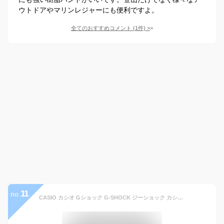
ウトドアやマリンレジャーにも便利ですよ。
全てのおすすめコメント
(
1
件)
>
11
no.
CASIO カシオ Gショック G-SHOCK ジーショック カシオ AW-500E-1E 時計 防水 アナログ デジタル メンズ 黒 ブラック カジュアル サーフィン ミリタリー ランニングウォッチ スポーツ 登山 誕生日プレゼント 男性 彼氏 旦那 夫 友達 ギフト