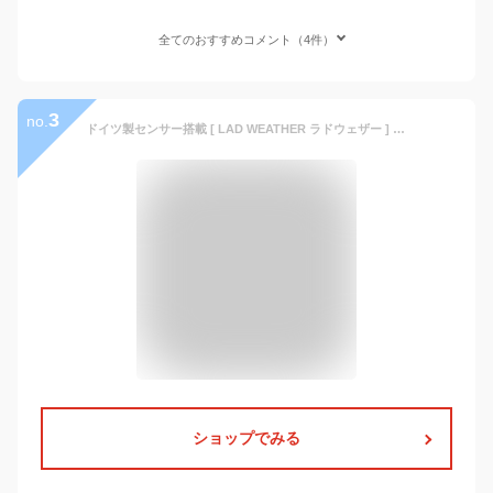
全てのおすすめコメント（4件）
3
no.
ドイツ製センサー搭載 [ LAD WEATHER ラドウェザー ] 雑誌掲載 ブランド デジタルコンパス/高度計/気圧計/温度計/天気予測 機能 アウトドア 腕時計 ミリタリー/登山/マラソン/ランニング/ウォーキング クロノグラフ メンズ
ショップでみる