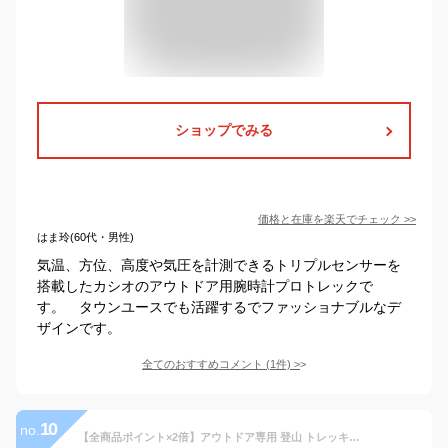
ショップでみる
価格と在庫を
楽天
でチェック
>>
はま玲(60代・男性)
気温、方位、高度や気圧を計測できるトリプルセンサーを
搭載したカシオのアウトドア用腕時計プロトレックで
す。 タウンユースでも活躍するでファッショナブルなデ
ザインです。
全てのおすすめコメント
(
1
件)
>
10
no.
【全商品ポイント×2倍】アウトドア専用 登山 トレッキング ハイキング 国内正規品 CASIO カシオ 腕時計 メンズ レディース 時計 SPORTS GEAR 20気圧防水 デジタル シンプル アウトドア キャンプ 合格 入学 卒業 社会人 記念日