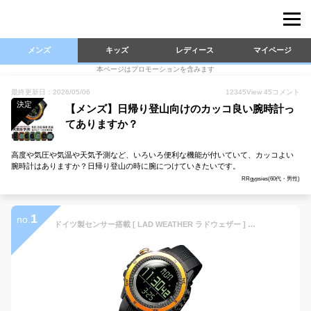
メンズ
キッズ
レディース
マイページ
本ページはプロモーションを含みます
最終更新日：2026/05/06
12345
View
45
コメント
決定
【メンズ】日帰り登山向けのカッコ良い腕時計っ
てありますか？
高度や気圧や気温や天気予測など、いろいろ便利な機能が付いていて、カッコよい
腕時計はありますか？日帰り登山の時に腕につけていきたいです。
RRgypsies(60代・男性)
1
no.
ドイツ製センサー搭載 [ LAD WEATHER ラドウェザー ] 雑誌掲載ブランド デジタルコンパス/高度計/気圧計/温度計/天気予測 機能 アウトドア 腕時計 ミリタリー/登山/マラソン/ランニング/ウォーキング クロノグラフ メンズ/レディース あす楽