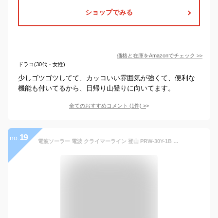
ショップでみる
価格と在庫を
Amazon
でチェック
>>
ドラコ(30代・女性)
少しゴツゴツしてて、カッコいい雰囲気が強くて、便利な
機能も付いてるから、日帰り山登りに向いてます。
全てのおすすめコメント
(
1
件)
>
19
no.
電波ソーラー 電波 クライマーライン 登山 PRW-30Y-1B PROTREK プロトレック CASIO カシオ SPORTS メンズ 腕時計 送料無料