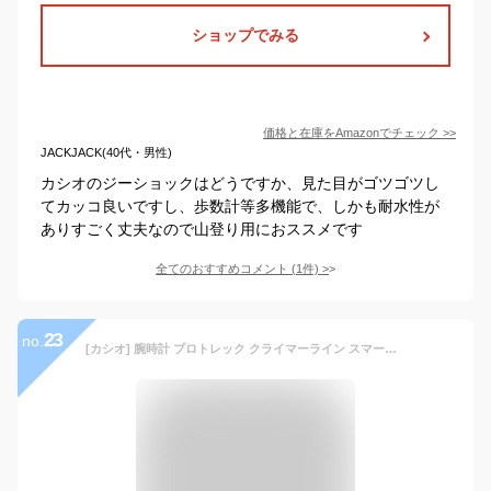
ショップでみる
価格と在庫を
Amazon
でチェック
>>
JACKJACK(40代・男性)
カシオのジーショックはどうですか、見た目がゴツゴツし
てカッコ良いですし、歩数計等多機能で、しかも耐水性が
ありすごく丈夫なので山登り用におススメです
全てのおすすめコメント
(
1
件)
>
23
no.
[カシオ] 腕時計 プロトレック クライマーライン スマートフォンリンク PRT-B50-1JF メンズ