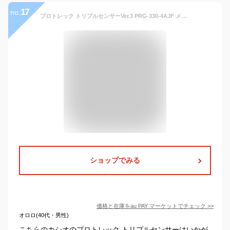
17
no.
プロトレック トリプルセンサーVer.3 PRG-330-4AJF メンズ 腕時計 ソーラー デジタル オレンジ ネイビー 登山 国内正規品 カシオ
ショップでみる
価格と在庫を
au PAY マーケット
でチェック
>>
オロロ(40代・男性)
こちらのカシオのプロトレック トリプルセンサーはいかが