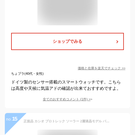
ショップでみる
価格と在庫を
楽天
でチェック
>>
ちょプラ(40代・女性)
ドイツ製のセンサー搭載のスマートウォッチです。こちら
は高度や天候に気温アドの確認が出来ておすすめですよ。
全てのおすすめコメント
(
1
件)
>
15
no.
正規品 カシオ プロトレック ソーラー 2層液晶モデル バイオマスプラスチック ブラック PRG-340-1JF CASIO PROTREK デジタル ラウンド 方位計 気圧/ 高度計 温度計測 自然に優しいエコ素材採用 SDGs 登山向け メンズ 腕時計（PRG3401JF）【あす楽】