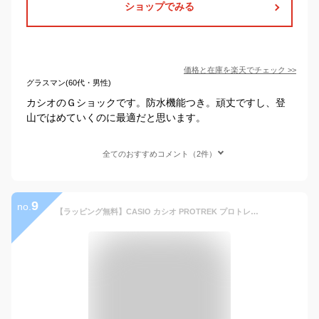
ショップでみる
価格と在庫を
楽天
でチェック
>>
グラスマン(60代・男性)
カシオのＧショックです。防水機能つき。頑丈ですし、登
山ではめていくのに最適だと思います。
全てのおすすめコメント（2件）
9
no.
【ラッピング無料】CASIO カシオ PROTREK プロトレック スマートウォッチ Bluetooth ブルートゥース スマホリンク スマホ連動 軽量 PRT-B50-1 アウトドア 登山 腕時計 ブラック GPS マップ連動 消費カロリー 多機能 防水