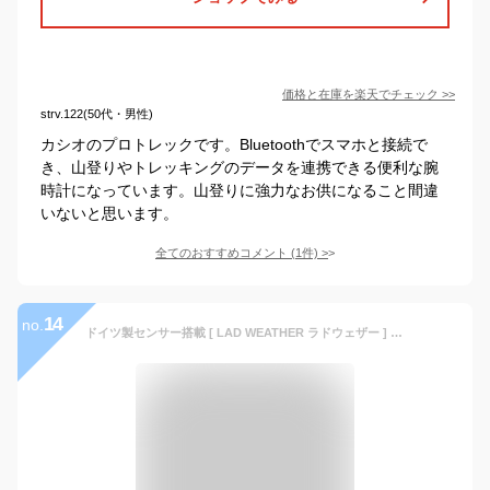
価格と在庫を
楽天
でチェック
>>
strv.122(50代・男性)
カシオのプロトレックです。Bluetoothでスマホと接続で
き、山登りやトレッキングのデータを連携できる便利な腕
時計になっています。山登りに強力なお供になること間違
いないと思います。
全てのおすすめコメント
(
1
件)
>
14
no.
ドイツ製センサー搭載 [ LAD WEATHER ラドウェザー ] 雑誌掲載 ブランド 心拍計測/デジタルコンパス/高度計/気圧計/温度計/天気予測 機能 アウトドア 腕時計 ミリタリー/登山/マラソン/ランニング/ウォーキング メンズ/レディース