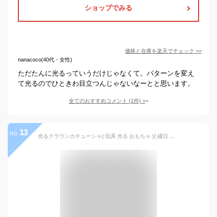
ショップでみる
価格と在庫を
楽天
でチェック
>>
nanacoco(40代・女性)
ただたんに光るっていうだけじゃなくて。パターンを変え
て光るのでひときわ目立つんじゃないなーとと思います。
全てのおすすめコメント
(
1
件)
>
13
no.
光るクラウンカチューシャ{ 玩具 光る おもちゃ }{ 縁日 祭り 夜店 }{ 子ども会 施設 }[ 子供会 保育園 幼稚園 景品 イベント お祭り プレゼント 人気 ]【色柄指定不可】【不良対応不可】