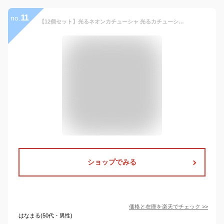
11
no.
【12個セット】光るネオンカチューシャ 光るカチューシャ ブルー ピンク グリーン 光る おもちゃ 光り物 女の子 男の子 アクセサリー 玩具 景品 子ども会 夏祭り 子ども会 マウスカチューシャ 縁日 縁日景品 コスプレ クリスマス
ショップでみる
価格と在庫を
楽天
でチェック
>>
はなまる(50代・男性)