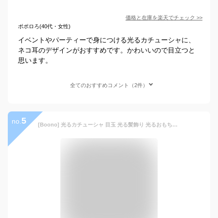
価格と在庫を
楽天
でチェック
>>
ポポロろ(40代・女性)
イベントやパーティーで身につける光るカチューシャに、
ネコ耳のデザインがおすすめです。かわいいので目立つと
思います。
全てのおすすめコメント（2件）
5
no.
[Boono] 光るカチューシャ 目玉 光る髪飾り 光るおもちゃ 夏祭り ハロウィン 景品 電池式 (赤・青・黄色・ピンクの４色４個セット)