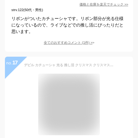
価格と在庫を
楽天
でチェック
>>
strv.122(50代・男性)
リボンがついたカチューシャです。リボン部分が光る仕様
になっているので、ライブなどでの推し活にぴったりだと
思います。
全てのおすすめコメント
(
1
件)
>
17
no.
デビル カチューシャ 光る 推し活 クリスマス クリスマスパーティー ハロウィン お揃い 点灯 小悪魔 コスプレ コスチューム ツノ パーティ パーティー 仮装 衣装 目立つ