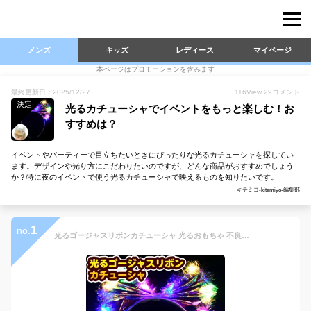
メンズ
キッズ
レディース
マイページ
本ページはプロモーションを含みます
最終更新日：2025/12/27
116
View
29
コメント
決定
光るカチューシャでイベントをもっと楽しむ！お
すすめは？
イベントやパーティーで目立ちたいときにぴったりな光るカチューシャを探してい
ます。デザインや光り方にこだわりたいのですが、どんな商品がおすすめでしょう
か？特に夜のイベントで使う光るカチューシャで映えるものを知りたいです。
キテミヨ-kitemiyo-編集部
1
no.
光るゴージャスリボンカチューシャ 光るおもちゃ 不良返品不可{ ひかるおもちゃ 光るオモチャ 大量 セット 祭り 問屋 屋台 カチューシャ ヘアアクセサリー 女の子 かわいい }{ 景品 光る おもちゃ お祭り 縁日 子供 子供会 }230[25I10]