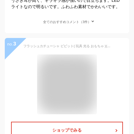
うさぎ耳が高く、キラキラ感が強いので目立ちます。LED
ライトなので明るいです。ふわふわ素材でかわいいです。
全てのおすすめコメント（3件）
3
no.
フラッシュカチューシャ ビビット{ 玩具 光る おもちゃ }{ 縁日 祭り 夜店 }{ 子ども会 施設 }[ 子供会 保育園 幼稚園 景品 イベント お祭り プレゼント 人気 ]【色柄指定不可】【不良対応不可】
ショップでみる