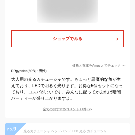
ショップでみる
価格と在庫を
Amazon
でチェック
>>
RRgypsies(60代・男性)
大人用の光るカチューシャです。ちょっと悪魔的な角が生
えており、LEDで明るく光ります。お得な5個セットになっ
ており、コスパがよいです。みんなに配ってかぶれば暗闇
パーティーが盛り上がりますよ。
全てのおすすめコメント
(
1
件)
>
9
no.
光るカチューシャ ヘッドバンド LED 光る カチューシャ コスチューム レディース 子供用 小物 髪飾り お祭り ハロウィン 夏祭り キャンプ 盆踊り パーティー用品 4個セット フリーサイズ 星柄 3歳以上対応