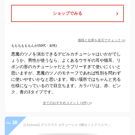
ショップでみる
価格と在庫を
楽天
でチェック
>>
ももももももんが(50代・女性)
悪魔のツノを演出できるデビルカチューシャはいかがでし
ょうか。男性が使うなら、よくあるウサギの耳や猫耳、リ
ボンの形のカチューシャだとラブリーすぎて使いにくいと
思いますが、悪魔のツノのモチーフであれば性別を問わず
に使いやすいかなと思います。暗い場所ではちゃんと光る
仕様になっているので目立ちます。カラバリは、赤、ピン
ク、青の3タイプです。
全てのおすすめコメント
(
1
件)
>
18
no.
[Lhyxuuk] クリスマス カチューシャ 4個セットクリスマスツリー デザイン クリスマス 髪飾り光るクリスマス カチューシャ おしゃれ 可愛い ヘアアクセサリーコスプレ クリスマス パーティー用品 プレゼント (光るカチューシャ4個)