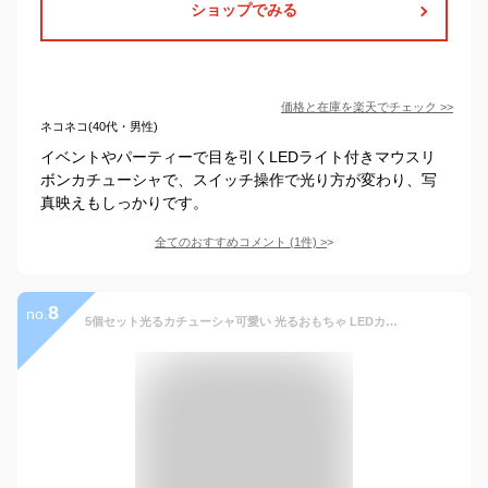
ショップでみる
価格と在庫を
楽天
でチェック
>>
ネコネコ(40代・男性)
イベントやパーティーで目を引くLEDライト付きマウスリ
ボンカチューシャで、スイッチ操作で光り方が変わり、写
真映えもしっかりです。
全てのおすすめコメント
(
1
件)
>
8
no.
5個セット光るカチューシャ可愛い 光るおもちゃ LEDカチューシャ パーティー コスプレ子供大人兼用