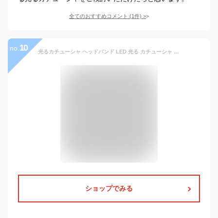
全てのおすすめコメント
(
1
件)
>
10
no.
光るカチューシャ ヘッドバンド LED 光る カチューシャ コスチューム レディース 子供 コスプレ 小物 髪飾り お祭り ハロウィン 夏祭り キャンプ 盆踊り パーティー用品 4個入り (フリーサイズ, 星)（3歳以上）
ショップでみる