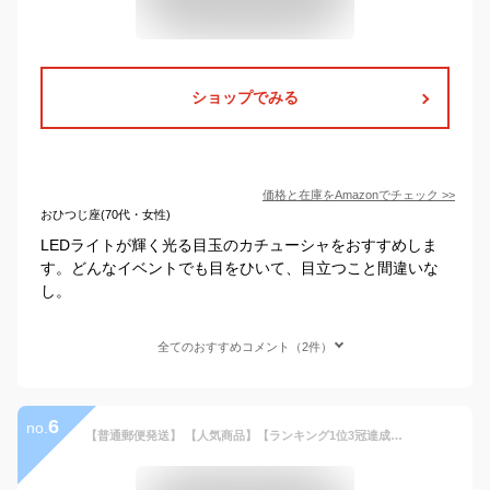
ショップでみる
価格と在庫を
Amazon
でチェック
>>
おひつじ座(70代・女性)
LEDライトが輝く光る目玉のカチューシャをおすすめしま
す。どんなイベントでも目をひいて、目立つこと間違いな
し。
全てのおすすめコメント（2件）
6
no.
【普通郵便発送】 【人気商品】【ランキング1位3冠達成】 クリスマス カチューシャ 光るカチューシャ サンタ 雪だるま 選べる2種類 サンタコス サンタクロース ゆきだるま クリスマスコスプレ クリスマス衣装 パーティー 被り物 かわいい キッズ 大人兼用 ヘアアクセサリー