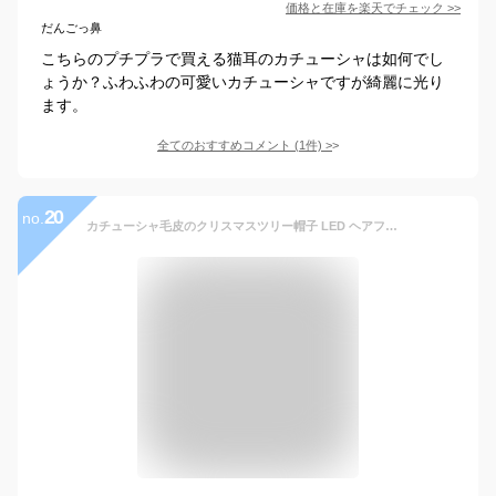
価格と在庫を
楽天
でチェック
>>
だんごっ鼻
こちらのプチプラで買える猫耳のカチューシャは如何でし
ょうか？ふわふわの可愛いカチューシャですが綺麗に光り
ます。
全てのおすすめコメント
(
1
件)
>
20
no.
カチューシャ毛皮のクリスマスツリー帽子 LED ヘアフープハロウィンクリスマスかぶとパーティー用品