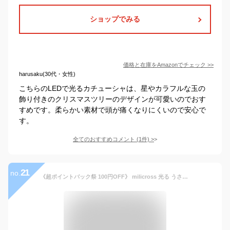
ショップでみる
価格と在庫を
Amazon
でチェック
>>
harusaku(30代・女性)
こちらのLEDで光るカチューシャは、星やカラフルな玉の
飾り付きのクリスマスツリーのデザインが可愛いのでおす
すめです。柔らかい素材で頭が痛くなりにくいので安心で
す。
全てのおすすめコメント
(
1
件)
>
21
no.
《超ポイントバック祭 100円OFF》 milicross 光る うさ耳 カチューシャ キッズ 大人 | バニーカチューシャ うさ耳カチューシャ バニーガール 耳 バニー うさみみ コスプレ ハロウィン 衣装 グッズ 光るおもちゃ パーティ クラブ イベント 仮装