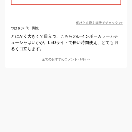
価格と在庫を
楽天
でチェック
>>
つばさ(60代・男性)
とにかく大きくて目立つ、こちらのレインボーカラーカチ
ューシャはいかが。LEDライトで長い時間使え、とても明
るく目立ちます。
全てのおすすめコメント
(
1
件)
>