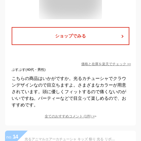
ショップでみる
価格と在庫を
楽天
でチェック
>>
ぷすぷす(40代・男性)
こちらの商品はいかがですか。光るカチューシャでクラウ
ンデザインなので目立ちますよ。さまざまなカラーが用意
されています。頭に優しくフィットするので痛くないのが
いいですね。パーティーなどで目立って楽しめるので、お
すすめです。
全てのおすすめコメント
(
1
件)
>
14
no.
光るアニマルエアーカチューシャ キッズ 祭り 光る リボン ライト カチューシャ 可愛い ピカピカ N5838 パーティ お祝い 誕生日会 ハロウィン クリスマス イベント