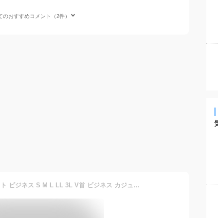
てのおすすめコメント（2件）
Vネック ニット メンズ ベスト ビジネス S M L LL 3L V首 ビジネス カジュアル オフィス 秋 冬 ウール 防寒 大きいサイズ メンズニット メンズセーター 無地 シンプル スリム 薄手 アウトドア 薄い シニア 制服 黒 紺 グレー プレゼント ギフト 父の日 敬老の日