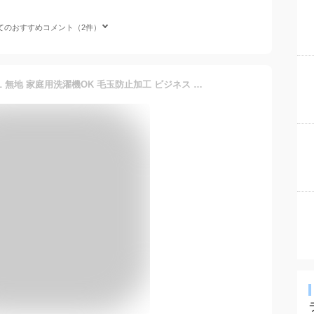
てのおすすめコメント（2件）
日本製 ニット ベスト S〜3L 無地 家庭用洗濯機OK 毛玉防止加工 ビジネス Vネック メンズ チョッキ 洗える 通勤 通学 前開き ボタン ウール混 秋 冬 春 夏 ウォッシャブル 定番 父の日 誕生日 プレゼント 赤 大きいサイズ ジレ 防寒 黒 厚手 還暦 仕事 ゴルフ