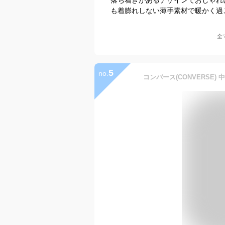
も着膨れしない薄手素材で暖かく過
全
5
no.