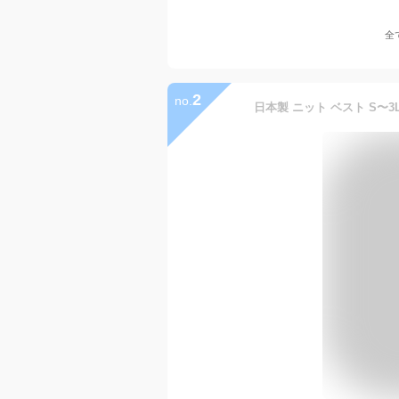
全
2
no.