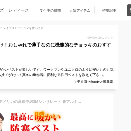
ズ
レディース
受付中の質問
人気アイテム
特集記事
ージはプロモーションを含みます
66
View
26
コメント
け！おしゃれで薄手なのに機能的なチョッキのおすす
暖かいベストが欲しいです。ワークマンやユニクロのように安いものも気
も捨てがたい！真冬の重ね着に便利な男性用ベストを教えて下さい。
キテミヨ-kitemiyo-編集部
ベスト メンズ レディース [アメリカの高級中綿3Мシンサレート 裏アルミで超暖い] ダウンベスト インナーダウン ダウンジャケット 防寒 防寒着 作業着 登山 キャンプ アウトドア ゴルフ スキー スノボー LAD WEATHER ラドウェザー