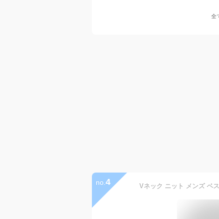
全
4
no.