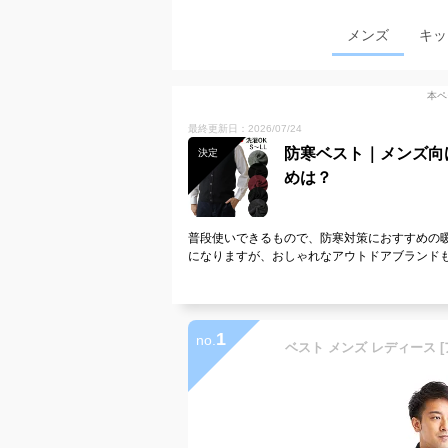
メンズ
キッ
本ペ
最終更新日：2026/07/24
防寒ベスト｜メンズ向
決定
めは？
普段使いできるもので、防寒対策におすすめの
になりますが、おしゃれなアウトドアブランド
1
no.