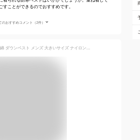
ごすことができるのでおすすめです。
てのおすすめコメント（2件）
コンバース(CONVERSE) 中綿 ダウンベスト メンズ 大きいサイズ ナイロン 撥水加工 切替 刺繍 ロゴ プリント ジャケット ベスト インナーダウン アウトドア ブルゾン ダウンジャケット アウター 防寒 軽量 ストリート系 ワークマン プラス サイズ