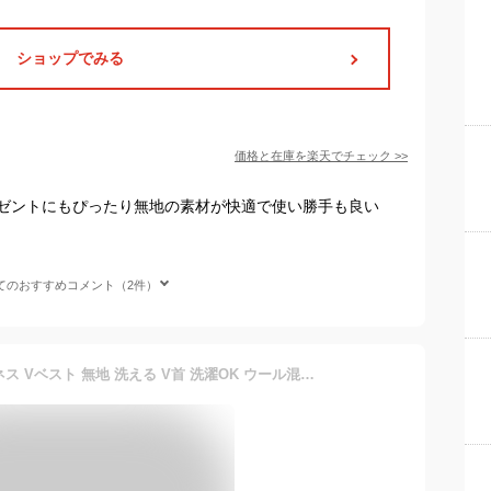
ショップでみる
価格と在庫を
楽天
でチェック
>>
ゼントにもぴったり無地の素材が快適で使い勝手も良い
てのおすすめコメント（2件）
日本製 メンズ ベスト ビジネス Vベスト 無地 洗える V首 洗濯OK ウール混 秋冬 ウォッシャブル ベーシック クールビズ ウォームビズ 毛玉抑制 プレゼント 誕生日 還暦 赤 M L LL 大きいサイズ ジレ チョッキ 防寒 黒 父の日 春夏 クーラーエアコン対策