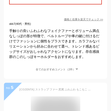
価格と在庫を
楽天
でチェック
>>
okk7(40代・男性)
手触りの良いふわふわなフェイクファーとボリューム満点
なしっぽの形が特徴で、ベルトループや車の鍵に付けるだ
けでファッションに個性をプラスできます。カラフルなバ
リエーションから好みに合わせて選べ、トレンド感あるビ
ッグサイズがおしゃれなアクセントになります。存在感抜
群のこのしっぽキーホルダーをおすすめします。
全てのおすすめコメント（2件）
5
no.
[COZENTA] ストラップ ファー 尻尾 ふわふわ もこもこ キーホルダー アクセサリー ミニ (グレー)