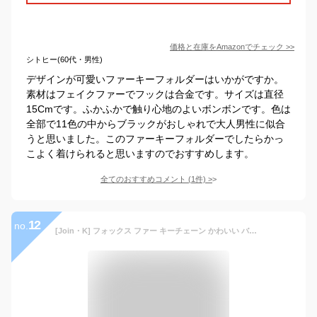
価格と在庫を
Amazon
でチェック
>>
シトヒー(60代・男性)
デザインが可愛いファーキーフォルダーはいかがですか。
素材はフェイクファーでフックは合金です。サイズは直径
15Cmです。ふかふかで触り心地のよいボンボンです。色は
全部で11色の中からブラックがおしゃれで大人男性に似合
うと思いました。このファーキーフォルダーでしたらかっ
こよく着けられると思いますのでおすすめします。
全てのおすすめコメント
(
1
件)
>
12
no.
[Join・K] フォックス ファー キーチェーン かわいい バッグチャーム ボンボン ポンポン 01.ブラック