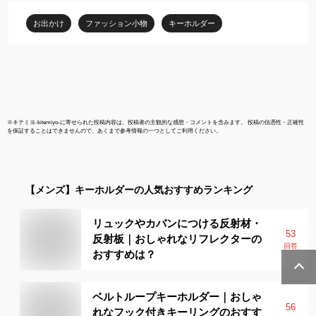
送料無料 実
お出かけ
ファッション小物
キーホルダー
※
キテミヨ-kitemiyo-
に寄せられた投稿内容は、投稿者の主観的な感想・コメントを含みます。 投稿の信憑性・正確性
を保証することはできませんので、あくまで参考情報の一つとしてご利用ください。
【メンズ】
キーホルダー
の人気おすすめランキング
リュックやカバンにつける反射材・
53
反射板｜おしゃれなリフレクターの
回答
おすすめは？
ベルトループキーホルダー｜おしゃ
56
れなフック付きキーリングのおすす