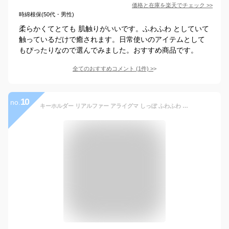
価格と在庫を
楽天
でチェック
>>
時綿根保(50代・男性)
柔らかくてとても 肌触りがいいです。ふわふわ としていて
触っているだけで癒されます。日常使いのアイテムとして
もぴったりなので選んでみました。おすすめ商品です。
全てのおすすめコメント
(
1
件)
>
10
no.
キーホルダー リアルファー アライグマ しっぽ ふわふわ もこもこ バッグチャーム 車 鍵 スマートキー アクセント 飾り 手作り ハンドメイド かわいい ユニセックス プレゼント ギフト 贈り物