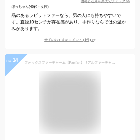
価格と在庫を
楽天
でチェック
>>
ほっちゃん(40代・女性)
品のあるラビットファーなら、男の人にも持ちやすいで
す。直径10センチが存在感があり、手作りならではの温か
みがあります。
全てのおすすめコメント
(
1
件)
>
14
no.
フォックスファーチャーム【Fanfan】リアルファーチャーム キーホルダー アクセサリー フォックス レディース ゴルフ女子 かわいい おしゃれ プレゼント ギフト 大人 お洒落 ファー ポンポン FOX バッグ・小物・ブランド雑貨 秋冬 人気商品 バッグチャーム ふわふわ