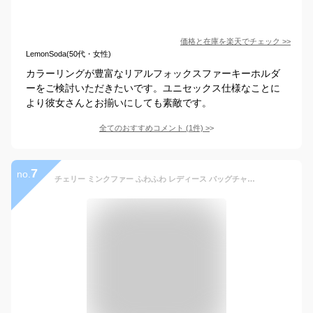
価格と在庫を
楽天
でチェック
>>
LemonSoda(50代・女性)
カラーリングが豊富なリアルフォックスファーキーホルダ
ーをご検討いただきたいです。ユニセックス仕様なことに
より彼女さんとお揃いにしても素敵です。
全てのおすすめコメント
(
1
件)
>
7
no.
チェリー ミンクファー ふわふわ レディース バッグチャーム 可愛い さくらんぼ ポンポン キーホルダー