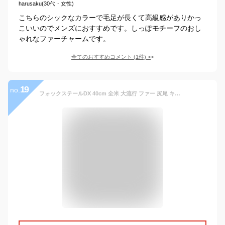
harusaku(30代・女性)
こちらのシックなカラーで毛足が長くて高級感がありかっ
こいいのでメンズにおすすめです。しっぽモチーフのおし
ゃれなファーチャームです。
全てのおすすめコメント
(
1
件)
>
19
no.
フォックステールDX 40cm 全米 大流行 ファー 尻尾 キツネ 動物 巨大 キーホルダー ファッション 装飾 女性 男性 TEC-FOXTAILD