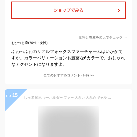
ショップでみる
価格と在庫を
楽天
でチェック
>>
おひつじ座(70代・女性)
ふわっふわのリアルフォックスファーチャームはいかがで
すか。カラーバリエーションも豊富な6カラーで、おしゃれ
なアクセントになりますよ。
全てのおすすめコメント
(
1
件)
>
15
no.
しっぽ 尻尾 キーホルダー ファー 大きい 大きめ ギャル フェイクファー チャーム レディース メンズ ファーチャーム ファーストラップ 巨大 40cm バッグチャーム アクセサリー ファー スマホ y2k コスプレ 狐のしっぽ 猫のしっぽ 白 メール便