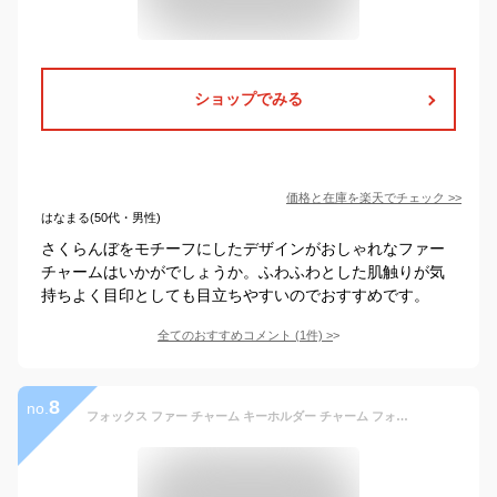
ショップでみる
価格と在庫を
楽天
でチェック
>>
はなまる(50代・男性)
さくらんぼをモチーフにしたデザインがおしゃれなファー
チャームはいかがでしょうか。ふわふわとした肌触りが気
持ちよく目印としても目立ちやすいのでおすすめです。
全てのおすすめコメント
(
1
件)
>
8
no.
フォックス ファー チャーム キーホルダー チャーム フォックス ファー ボンボン キーチェーン ファー チャーム 可愛い ふわふわ ポンポン ストラップ リアル ミセス ファッション 毛玉 カバン 携帯 鍵 自動車飾り ファー小物 ギフト