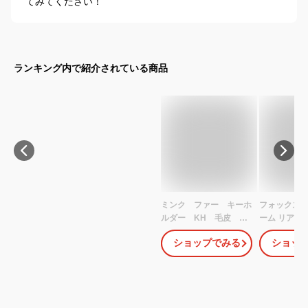
てみてください！
ランキング内で紹介されている商品
ミンク ファー キーホ
フォックスフ
ルダー KH 毛皮 本
ーム リアル
物 手触り良い 郵パケ
ホルダー フ
ショップでみる
ショッ
ット配送
ム (1コ) |
ム キーリン
可愛い かわ
ー 白 ホワイ
パープル ベ