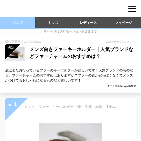
メンズ
キッズ
レディース
マイページ
本ページはプロモーションを含みます
最終更新日：2026/05/23
234
View
27
コメント
決定
メンズ向きファーキーホルダー｜人気ブランドな
どファーチャームのおすすめは？
最近また流行っているファーのキーホルダーが欲しいです！人気ブランドのものな
ど、ファーチャームのおすすめはありますか？ファーの質が安っぽくなくてメンズ
がつけてもおしゃれになるものだと嬉しいです！
キテミヨ-kitemiyo-編集部
1
no.
ミンク ファー キーホルダー KH 毛皮 本物 手触り良い 郵パケット配送