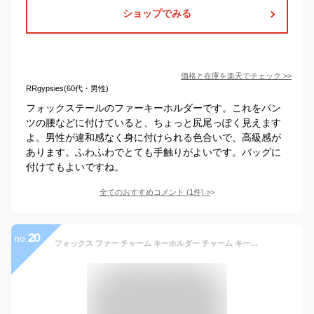
ショップでみる
価格と在庫を
楽天
でチェック
>>
RRgypsies(60代・男性)
フォックステールのファーキーホルダーです。これをパン
ツの腰などに付けていると、ちょっと尻尾っぽく見えます
よ。男性が違和感なく身に付けられる色合いで、高級感が
あります。ふわふわでとても手触りがよいです。バッグに
付けてもよいですね。
全てのおすすめコメント
(
1
件)
>
20
no.
フォックス ファー チャーム キーホルダー チャーム キーチェーン ファー チャーム 可愛い ふわふわ ポンポン 大 ストラップ リアル ミセス ファッション(fcm0800)