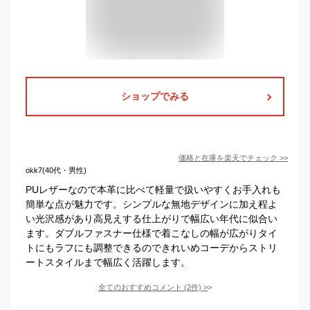
ショップでみる
価格と在庫を
楽天
でチェック
>>
okk7(40代・男性)
PUレザーなので本革に比べて軽量で扱いやすくお手入れも
簡単な点が魅力です。シンプルな無地デザインに加え程よ
い光沢感があり高見えする仕上がりで幅広い年代に似合い
ます。ダブルファスナー仕様で着こなしの幅が広がりタイ
トにもラフにも調整できるのできれいめコーデからストリ
ートスタイルまで幅広く活躍します。
全てのおすすめコメント
(
2
件)
>