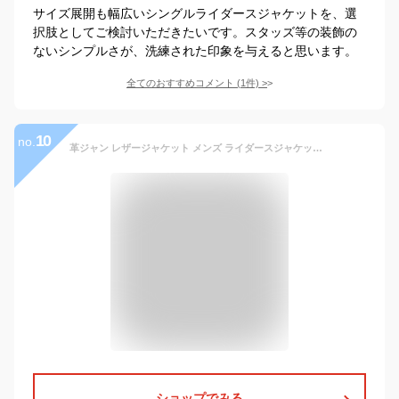
サイズ展開も幅広いシングルライダースジャケットを、選
択肢としてご検討いただきたいです。スタッズ等の装飾の
ないシンプルさが、洗練された印象を与えると思います。
全てのおすすめコメント
(
1
件)
>
10
no.
革ジャン レザージャケット メンズ ライダースジャケット ライダース シングルライダース PUレザー 薄手 裏起毛 暖かい アウター ビジネス カジュアル 皮ジャン ジャケット 無地 秋 秋物 秋冬 冬服 フェイクレザー ブルゾン 合成皮革 お洒落
ショップでみる