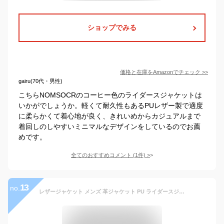
ショップでみる
価格と在庫を
Amazon
でチェック
>>
gairu(70代・男性)
こちらNOMSOCRのコーヒー色のライダースジャケットは
いかがでしょうか。軽くて耐久性もあるPUレザー製で適度
に柔らかくて着心地が良く、きれいめからカジュアルまで
着回しのしやすいミニマルなデザインをしているのでお薦
めです。
全てのおすすめコメント
(
1
件)
>
13
no.
レザージャケット メンズ 革ジャケット PU ライダースジャケット 立ち襟 バイクジャケット ライダース ライダースジャケット ブルゾン ジャケット ツーリング 皮ジャン 革ジャケット 普段着 防寒対策 冬着 おしゃれ 春 秋 冬 フェイクレザージャケット アウター aaa