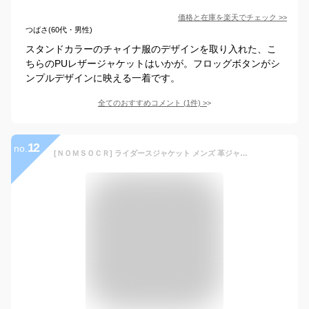
価格と在庫を
楽天
でチェック
>>
つばさ(60代・男性)
スタンドカラーのチャイナ服のデザインを取り入れた、こ
ちらのPUレザージャケットはいかが。フロッグボタンがシ
ンプルデザインに映える一着です。
全てのおすすめコメント
(
1
件)
>
12
no.
[ＮＯＭＳＯＣＲ] ライダースジャケット メンズ 革ジャン アウター ブルゾン PUレザー 立ち襟 防風 シンプル 大きいサイズ 春 秋 (L, コーヒー色)