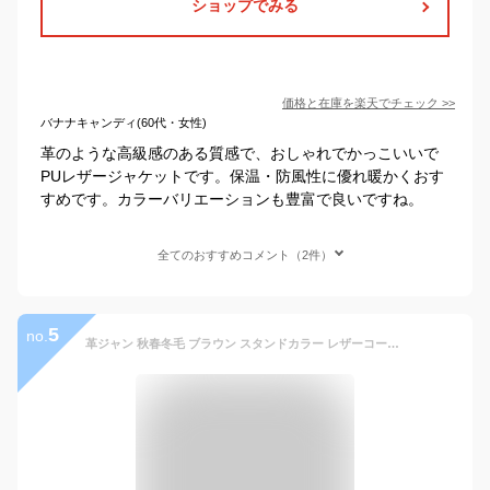
ショップでみる
価格と在庫を
楽天
でチェック
>>
バナナキャンディ(60代・女性)
革のような高級感のある質感で、おしゃれでかっこいいで
PUレザージャケットです。保温・防風性に優れ暖かくおす
すめです。カラーバリエーションも豊富で良いですね。
全てのおすすめコメント（2件）
5
no.
革ジャン 秋春冬毛 ブラウン スタンドカラー レザーコート アウター クラシックPUレザー 防風 レザー革ジャンパー メンズ レザージャケット ライダースジャケット ジャケット コート 革ジャン PU 本格 ジャストサイズ RSL