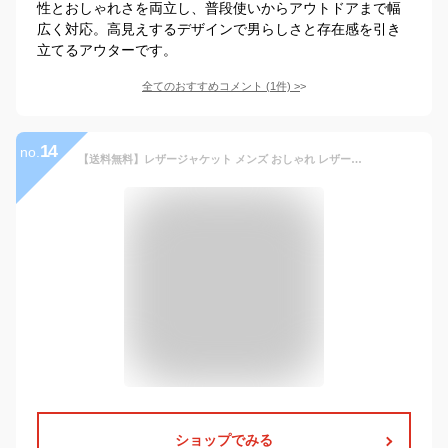
性とおしゃれさを両立し、普段使いからアウトドアまで幅
広く対応。高見えするデザインで男らしさと存在感を引き
立てるアウターです。
全てのおすすめコメント
(
1
件)
>
14
no.
【送料無料】レザージャケット メンズ おしゃれ レザーブルゾン アウター PUレザー フェイクレザー ヴィンテージ ビンテージ ブラック 黒 M L シンプル 大人 オーバーサイズ ゆったり 大きいサイズ CavariA ユニセックス 20代 30代 40代 男性 男 服 春 春服 ファッション↑↑
ショップでみる