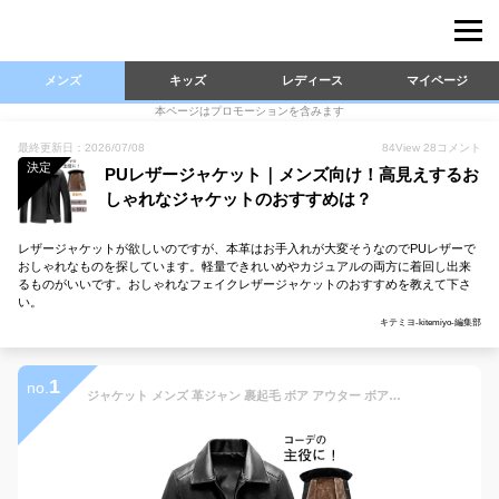
メンズ
キッズ
レディース
マイページ
本ページはプロモーションを含みます
最終更新日：2026/07/08
84
View
28
コメント
決定
PUレザージャケット｜メンズ向け！高見えするお
しゃれなジャケットのおすすめは？
レザージャケットが欲しいのですが、本革はお手入れが大変そうなのでPUレザーで
おしゃれなものを探しています。軽量できれいめやカジュアルの両方に着回し出来
るものがいいです。おしゃれなフェイクレザージャケットのおすすめを教えて下さ
い。
キテミヨ-kitemiyo-編集部
1
no.
ジャケット メンズ 革ジャン 裹起毛 ボア アウター ボアジャケット ブルゾン PUレザー レザージャケット ライダースジャケット ショットコート ライダースジャケット 防風 暖か シンプル 大きいサイズ 春 秋冬 2type選べる