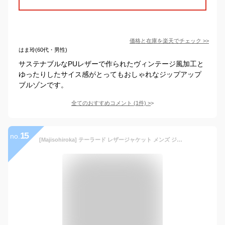
価格と在庫を
楽天
でチェック
>>
はま玲(60代・男性)
サステナブルなPUレザーで作られたヴィンテージ風加工と
ゆったりしたサイス感がとってもおしゃれなジップアップ
ブルゾンです。
全てのおすすめコメント
(
1
件)
>
15
no.
[Majisohiroka] テーラード レザージャケット メンズ ジャケット PU革ジャン ブルゾン アウター コート ライダースジャケット ビジネス カジュアル 秋冬 防風 裏起毛あり 大きいサイズ (ブラック, 4XL)