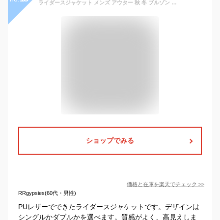
ライダースジャケット メンズ アウター 秋 冬 ブルゾン フェイクレザー ダブル シングル 革ジャン レザージャケット PUレザー ショート丈 シンプル 黒 茶 ブラック ブラウン M L LL XL 大きいサイズ 全2色 ジェネレス
ショップでみる
価格と在庫を
楽天
でチェック
>>
RRgypsies(60代・男性)
PUレザーでできたライダースジャケットです。デザインは
シングルかダブルかを選べます。質感がよく、高見えしま