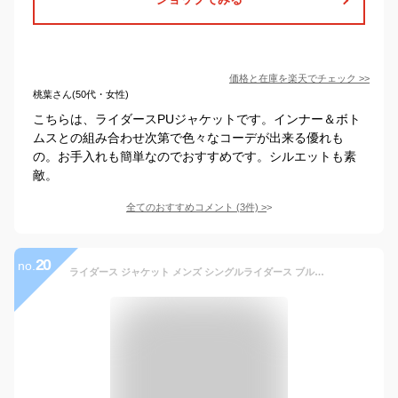
価格と在庫を
楽天
でチェック
>>
桃葉さん(50代・女性)
こちらは、ライダースPUジャケットです。インナー＆ボト
ムスとの組み合わせ次第で色々なコーデが出来る優れも
の。お手入れも簡単なのでおすすめです。シルエットも素
敵。
全てのおすすめコメント
(
3
件)
>
20
no.
ライダース ジャケット メンズ シングルライダース ブルゾン PUレザージャケット 合皮 バイカー ZIP W ダブル ファスナー 羽織り無地 黒 秋 ストリート 韓国 ファッション