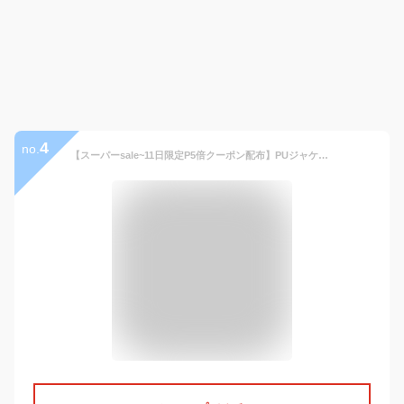
4
no.
【スーパーsale~11日限定P5倍クーポン配布】PUジャケット レザージャケット メンズ レザーフライトジャケット 秋冬 PU ライダースジャケット 革ジャン 皮ジャン ライダースジャケット カッコいい スリム ポケット 通勤 デート 普段着