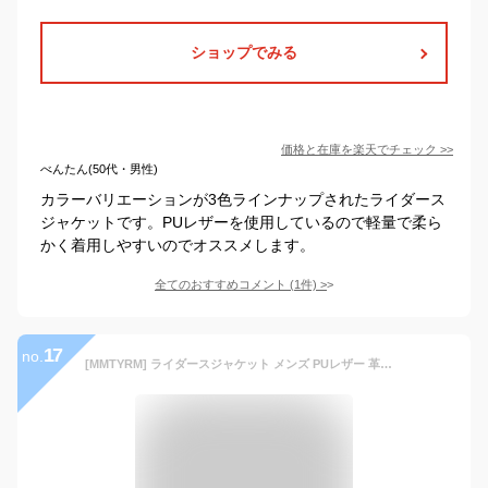
ショップでみる
価格と在庫を
楽天
でチェック
>>
べんたん(50代・男性)
カラーバリエーションが3色ラインナップされたライダース
ジャケットです。PUレザーを使用しているので軽量で柔ら
かく着用しやすいのでオススメします。
全てのおすすめコメント
(
1
件)
>
17
no.
[MMTYRM] ライダースジャケット メンズ PUレザー 革ジャン ジップアップ ブルゾンジャケット ゆったり コート 防風 アウター おしゃれ レザージャケット ゆったり 秋冬 ブラウン-XXL