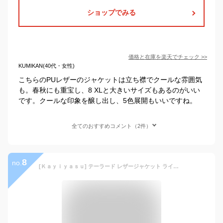
ショップでみる
価格と在庫を
楽天
でチェック
>>
KUMIKAN(40代・女性)
こちらのPUレザーのジャケットは立ち襟でクールな雰囲気
も。春秋にも重宝し、8 XLと大きいサイズもあるのがいい
です。クールな印象を醸し出し、5色展開もいいですね。
全てのおすすめコメント（2件）
8
no.
[Ｋａｙｉｙａｓｕ] テーラード レザージャケット ライトアウター メンズ ジャケット PU革ジャン ブルゾン アウター コート ライダースジャケット ビジネス カジュアル 秋冬 防風 大きいサイズ(L ブラック)