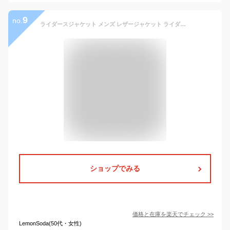
9
no.
ライダースジャケット メンズ レザージャケット ライダース シングルライダース PUレザー ライトアウター 無地 春 春服 秋 秋服 M L XL 2XL 3XL 4XL ブラック 合成皮革 レーヨン ポリエステル
ショップでみる
価格と在庫を
楽天
でチェック
>>
LemonSoda(50代・女性)