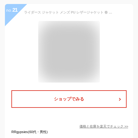
21
no.
ライダース ジャケット メンズ PU レザージャケット 春 春服 ライトアウター ブルゾン リアルタッチ 無地 S M L XL ブラック チャコール ダークブラウン キャメル ネイビー ワイン 合成皮革 レーヨン
ショップでみる
価格と在庫を
楽天
でチェック
>>
RRgypsies(60代・男性)