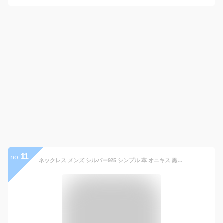
11
no.
ネックレス メンズ シルバー925 シンプル 革 オニキス 黒 馬蹄 蹄鉄 馬 の 蹄 ホースシュー 男性 チョーカー ひづめ レザー 革 紐 ペンダント シルバーアクセサリー パワーストーン 天然石 人気 かっこいい おしゃれ お守り きれいめ プレゼント 30代 40代 50 代