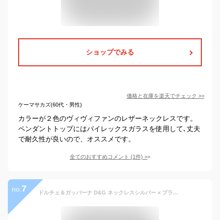
ショップでみる
価格と在庫を
楽天
でチェック
>>
ケーマサカズ(60代・男性)
カラーが２色のヴィヴィファンのレザーネックレスです。
ペンダントトップにはパイレックスガラスを使用して､丈夫
で耐久性が良いので、オススメです。
全てのおすすめコメント
(
1
件)
>
7
no.
ドルチェ＆ガッバーナ D&G ネックレスシルバー × ブラック DOLCE&GABBANA ロゴ プレート シルバードルガバ DJ0705 ファッション アクセサリー メンズ レディース レザーラジエタードッグタグプレートスクエア ボーダー チョーカー