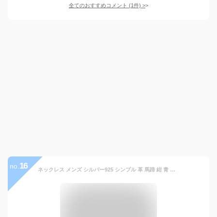
全てのおすすめコメント
(
1
件)
>
16
no.
ネックレス メンズ シルバー925 シンプル 革 馬蹄 紺 青 蹄鉄 馬 蹄 ホースシュー 男性 チョーカー ひづめ レザー 革紐 ペンダント アクセサリー シルバーアクセサリー パワーストーン 天然石 人気 かっこいい おしゃれ お守り きれいめ プレゼント 30代 40代 50 代