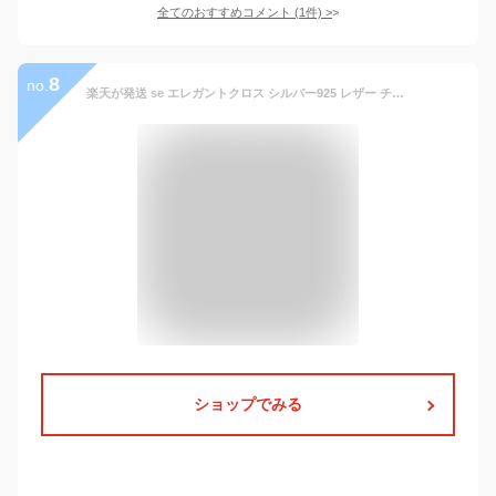
全てのおすすめコメント
(
1
件)
>
8
no.
楽天が発送 se エレガントクロス シルバー925 レザー チョーカー 革紐ネックレス メンズ ビッグペンダント 夏 冬 編み込み 革紐 黒 ブラック オニキス 十字架 首輪[DEBUT] シルバーアクセサリー_ect[logi]
ショップでみる