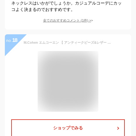
ネックレスはいかがでしょうか。カジュアルコーデにカッ
コよく決まるのでおすすめです。
全てのおすすめコメント
(
1
件)
>
18
no.
M.Cohen エムコーエン 【 アンティークビーズ&レザー ネックレス [ N-10468-RED ] 】[ 正規品 ] ペンダント ジョニーデップ スカル ターコイズ レッド ロング シルバー ドクロ トルコ石 天然石 銀 真鍮 革 プレゼント ユニセックス メンズ レディース 【 送料無料 】
ショップでみる