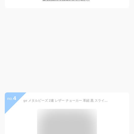
4
no.
ge メタルビーズ 2連 レザー チョーカー 革紐 黒 スライドロック式[幅6mm 長さ45cm 50cm]メンズ ステンレス 編み込み ブラック ネックレス 人気 パンク ロック 革 皮 紐 ひも バイカーズ 首輪