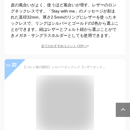
皮の風合いがよく、使うほど風合いが増す、レザーのロン
グネックレスです。「Stay with me」のメッセージが刻ま
れた直径32mm、厚さ2.5mmのリングにレザーを使ったネ
ックレスで、リングはシルバーとゴールドの2色から選ぶこ
とができます。紐はレザーとフェルト紐から選ぶことがで
きメガネ・サングラスホルダーとしても使用できます。
全てのおすすめコメント
(
1
件)
>
22
no.
【バルト海の琥珀】シルバーネックレス【レザーネックレス付】【送料無料】【ゆうパケット（追跡可能メール便）】【tr1051】メンズ ペンダント 天然石 パワーストーン 魔よけ 贈り物 ラッピング シンプル おしゃれ