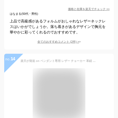
価格と在庫を
楽天
でチェック
>>
はなまる(50代・男性)
上品で高級感があるフォルムがおしゃれなレザーネックレ
スはいかがでしょうか。落ち着きがあるデザインで胸元を
華やかに彩ってくれるのでおすすめです。
全てのおすすめコメント
(
2
件)
>
14
no.
楽天が発送 on ペンダント専用 レザー チョーカー 革紐 黒[40cm 45cm 50cm 60cm]幅4mm メンズ ステンレス 編み込み ブラック ネックレス 本革 皮 ひも バイカーズ 首輪[logi]