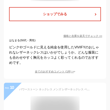
ショップでみる
価格と在庫を
楽天
でチェック
>>
はなまる(50代・男性)
ピンクやゴールドに見える純金を使用したVIVIFYのおしゃ
れなレザーネックレスはいかがでしょうか。どんな服装に
も合わせやすく胸元をカッコよく彩ってくれるのでおすす
めです。
全てのおすすめコメント
(
1
件)
>
10
no.
パワーストーン ネックレス メンズ レザーネックレス ペンダント シンプル リング 天然石 パワーストーン 革紐 ロングネックレス レディース 男女兼用 アクセサリー 人気 プレゼント ペア 効果 癒し 恋愛 幸運 浄化 富 財産 成功 真実の愛 運気UP