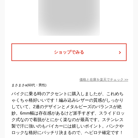
ショップでみる
価格と在庫を
楽天
でチェック
>>
まさまさa(60代・男性)
バイクに乗る時のアクセントに購入しましたが、これめち
ゃくちゃ格好いいです！編み込みレザーの質感がしっかり
していて、2連のデザインとメタルビーズのバランスが絶
妙。6mm幅は存在感があるけど派手すぎず、スライドロッ
ク式なので着脱がとにかく楽なのが最高です。ステンレス
製で汗に強いのもバイカーには嬉しいポイント。パンクや
ロックな格好にバッチリ決まるので、ヘビロテ確定です！