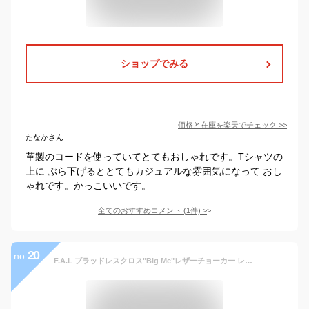
ショップでみる
価格と在庫を
楽天
でチェック
>>
たなかさん
革製のコードを使っていてとてもおしゃれです。Tシャツの
上に ぶら下げるととてもカジュアルな雰囲気になって おし
ゃれです。かっこいいです。
全てのおすすめコメント
(
1
件)
>
20
no.
F.A.L ブラッドレスクロス"Big Me"レザーチョーカー レザーネックレス(ペンダントトップ付き) クロス クロス 十字 ブラッドレスクロス BLC F.A.L エフエーエル 牛革 編み紐 四つ編み 革紐 レザー Fuck Around Lewisite ファックアラウンドルイサイト