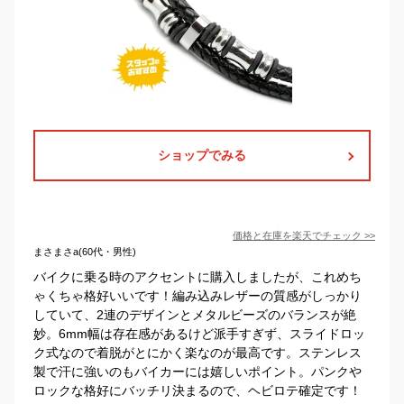
ショップでみる
価格と在庫を
楽天
でチェック
>>
まさまさa(60代・男性)
バイクに乗る時のアクセントに購入しましたが、これめち
ゃくちゃ格好いいです！編み込みレザーの質感がしっかり
していて、2連のデザインとメタルビーズのバランスが絶
妙。6mm幅は存在感があるけど派手すぎず、スライドロッ
ク式なので着脱がとにかく楽なのが最高です。ステンレス
製で汗に強いのもバイカーには嬉しいポイント。パンクや
ロックな格好にバッチリ決まるので、ヘビロテ確定です！