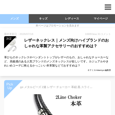
メンズ
キッズ
レディース
マイページ
本ページはプロモーションを含みます
最終更新日：2026/07/16
1688
View
31
コメント
決定
レザーネックレス｜メンズ向けハイブランドのお
しゃれな革製アクセサリーのおすすめは？
革ひものネックレスやペンダントトップがレザーのもの、おしゃれなチョーカーな
ど、高級感のある人気ブランドのメンズネックレスが欲しいです。カジュアルやき
れいめコーデに映えるかっこいい本革製などでおすすめは？
キテミヨ-kitemiyo-編集部
Pick
ge メタルビーズ 2連 レザー チョーカー 革紐 黒 スライドロック式[幅6mm 長さ45cm 50cm]メンズ ステンレス 編み込み ブラック ネックレス 人気 パンク ロック 革 皮 紐 ひも バイカーズ 首輪
Up