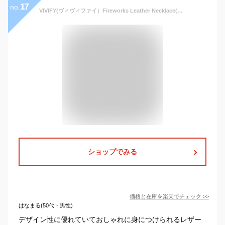
17
no.
VIVIFY(ヴィヴィファイ）Fireworks Leather Necklace(M)【オーダーメイド 受注生産】【キャンセル不可】【VIVIFY ネックレス】【ガラス工芸】【VFN-227】
ショップでみる
価格と在庫を
楽天
でチェック
>>
はなまる(50代・男性)
デザイン性に優れていておしゃれに身につけられるレザー