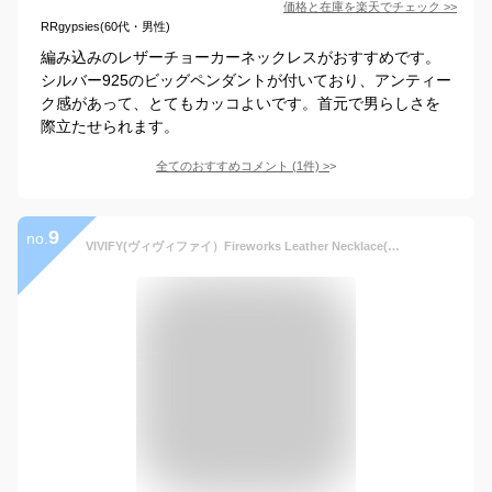
価格と在庫を
楽天
でチェック
>>
RRgypsies(60代・男性)
編み込みのレザーチョーカーネックレスがおすすめです。
シルバー925のビッグペンダントが付いており、アンティー
ク感があって、とてもカッコよいです。首元で男らしさを
際立たせられます。
全てのおすすめコメント
(
1
件)
>
9
no.
VIVIFY(ヴィヴィファイ）Fireworks Leather Necklace(L)【オーダーメイド受注生産】【キャンセル不可】【VIVIFY ネックレス】【ガラス工芸】【VFN-225】