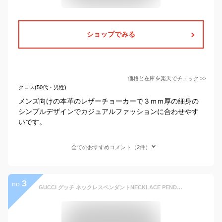
ショップでみる
価格と在庫を
楽天
でチェック
>>
クロス(50代・男性)
メンズ向けの本革のレザーチョーカーで３ｍｍ厚の細身の
シンプルデザインでカジュアルファッションに合わせやす
いです。
全てのおすすめコメント（2件）
3
no.
GUCCI グッチ ネックレスペンダントNECKLACE PENDANT8163 ラウンドGプレート レザーチョーカーメンズ レディース 男女兼用Gライン抜きロゴコインプレート