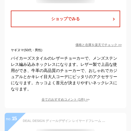
ショップでみる
価格と在庫を
楽天
でチェック
>>
ヤギヌマ(50代・男性)
バイカーズスタイルのレザーチョーカーで、メンズステン
レス編み込みネックレスになります。レザー製で上品な使
用ができ、牛革の高品質のチョーカーで、おしゃれでカジ
ュアルとかキレイ目大人コーデにピッタリのアクセサリー
になります。カッコよく首元が決まりやすいネックレスに
なります。
全てのおすすめコメント
(
1
件)
>
15
no.
DEAL DESIGN ディールデザイン レイヤードフレーム サークル ペンダント メンズアクセサリー レディースアクセサリー ギフト シルバー925 シルバーアクセサリー 銀 SV925 スターリングシルバー 皮革 レザー なめし 革 シルバーペンダント ネックレス ペンダントトップ 首飾り