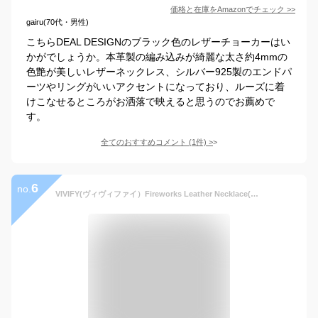
価格と在庫を
Amazon
でチェック
>>
gairu(70代・男性)
こちらDEAL DESIGNのブラック色のレザーチョーカーはい
かがでしょうか。本革製の編み込みが綺麗な太さ約4mmの
色艶が美しいレザーネックレス、シルバー925製のエンドパ
ーツやリングがいいアクセントになっており、ルーズに着
けこなせるところがお洒落で映えると思うのでお薦めで
す。
全てのおすすめコメント
(
1
件)
>
6
no.
VIVIFY(ヴィヴィファイ）Fireworks Leather Necklace(M)【オーダーメイド 受注生産】【キャンセル不可】【VIVIFY ネックレス】【ガラス工芸】【VFN-227】