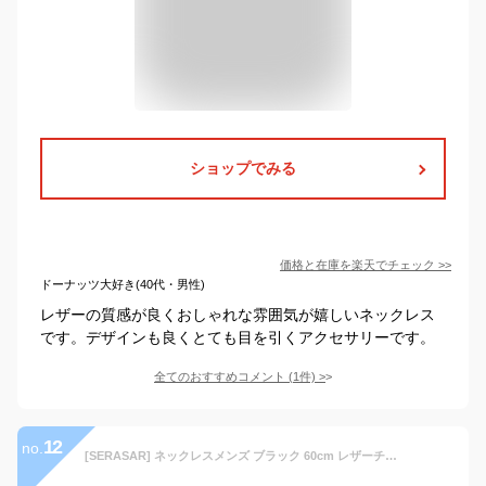
ショップでみる
価格と在庫を
楽天
でチェック
>>
ドーナッツ大好き(40代・男性)
レザーの質感が良くおしゃれな雰囲気が嬉しいネックレス
です。デザインも良くとても目を引くアクセサリーです。
全てのおすすめコメント
(
1
件)
>
12
no.
[SERASAR] ネックレスメンズ ブラック 60cm レザーチョーカー ペンダント付き 男性用ギフト ジュエリーボックス付属