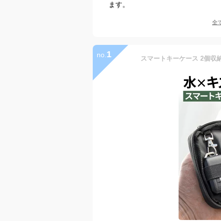
ます。
全
1
no.