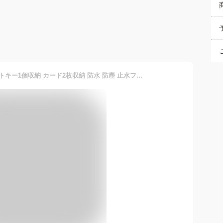
スマートキーケース スマートキー1個収納 カード2枚収納 防水 防塵 止水ファスナー キーリング付属 ネイビー EZ2-CAR105NV【ネコポス対応】