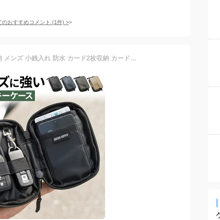
てのおすすめコメント
(
1
件)
>
スマートキーケース 2個収納 メンズ 小銭入れ 防水 カード2枚収納 カード入れ付き 防塵 止水ファスナー 外側ポケット付き キーリング付属 おしゃれ コンパクト 薄型 スリム キーカバー 車 家の鍵