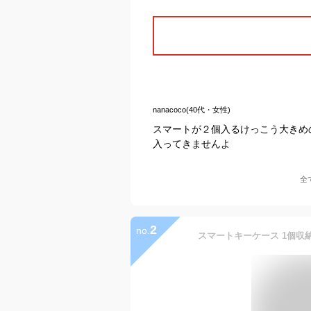
nanacoco(40代・女性)
スマートが２個入るけっこう大きめ
入ってきませんよ
全
2
no.