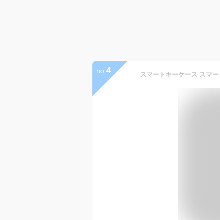
4
no.