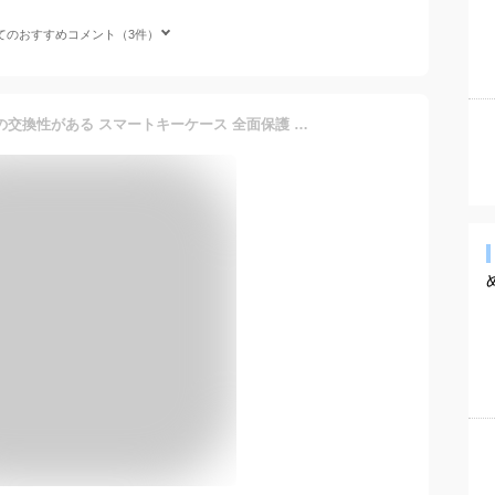
てのおすすめコメント（3件）
送料無料 ONTTO いすゞとの交換性がある スマートキーケース 全面保護 キーカバー 電気メッキ キーパック キーホルダー ISUZU ピックアップトラック 新しい MU-X MUX Xシリーズ DMAX D-Max 2021等 キーバッグ 弾力性 耐久性 傷防止 防水 男女兼用 柔らかいTPU 父の日 贈り物