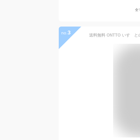
全
3
no.