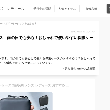
ズ
レディース
受付中の質問
人気アイテム
特集記事
ージはプロモーションを含みます
1162
View
37
コメント
ス｜雨の日でも安心！おしゃれで使いやすい保護ケー
いです。雨の日でも安心して使える保護ケースのおすすめは？おしゃれで
TPU素材のものなど気になっています。
キテミヨ-kitemiyo-編集部
【SNSで話題】スマートキーケース 2個収納 メンズ レディース おすすめ おしゃれ L字ファスナー 正方形 カード収納 防水 防塵 止水ファスナー 小銭入れ アクセサリポーチ イヤホンケース 財布 EZ2-CAR118【ネコポス対応】