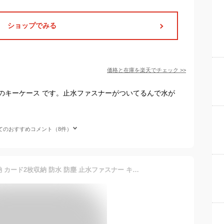
ショップでみる
価格と在庫を
楽天
でチェック
>>
のキーケース です。止水ファスナーがついてるんで水が
てのおすすめコメント（8件）
スマートキーケース 1個収納 カード2枚収納 防水 防塵 止水ファスナー キーリング付属 ネイビー おしゃれ コンパクト メンズ レディース EZ2-CAR105NV