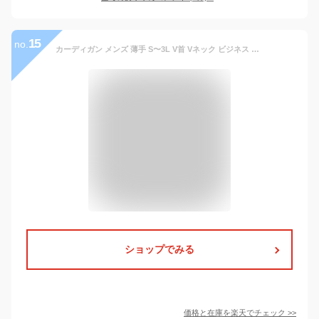
15
no.
カーディガン メンズ 薄手 S〜3L V首 Vネック ビジネス カジュアル オフィス 秋 冬 ウール 防寒 大きいサイズ メンズニット メンズセーター 無地 シンプル スリム 防寒 黒 グレー プレゼント ギフト 父の日 敬老の日 ファッション 40代 50代 60代
ショップでみる
価格と在庫を
楽天
でチェック
>>