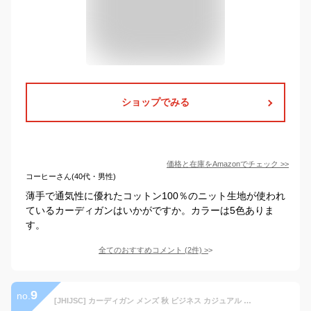
ショップでみる
価格と在庫を
Amazon
でチェック
>>
コーヒーさん(40代・男性)
薄手で通気性に優れたコットン100％のニット生地が使われ
ているカーディガンはいかがですか。カラーは5色ありま
す。
全てのおすすめコメント
(
2
件)
>
9
no.
[JHIJSC] カーディガン メンズ 秋 ビジネス カジュアル 無地 アウター おしゃれ 大きいサイズ (ダークグレー, L)