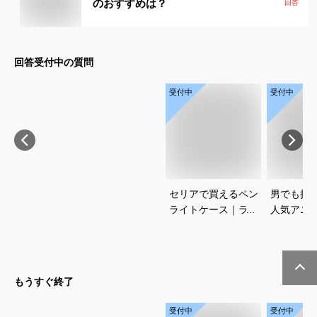
のおすすめは？
回答
回答受付中の質問
受付中
受付中
セリアで買えるペン
男でも挑
ライトケース｜ライ
人気アニ
ブ遠征に便利なおす
コスプレ
すめを教えてくださ
すめを教
い
い
もうすぐ終了
受付中
受付中