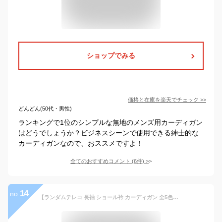
ショップでみる
価格と在庫を
楽天
でチェック
>>
どんどん(50代・男性)
ランキングで1位のシンプルな無地のメンズ用カーディガン
はどうでしょうか？ビジネスシーンで使用できる紳士的な
カーディガンなので、おススメですよ！
全てのおすすめコメント
(
6
件)
>
14
no.
【ランダムテレコ 長袖 ショール衿 カーディガン 全5色】 メンズファッション メンズ カーディガン カーデガン トップス カジュアル キレイめ おしゃれ