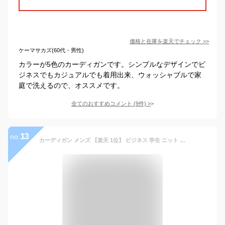
価格と在庫を
楽天
でチェック
>>
ケーマサカズ(60代・男性)
カラーが5色のカーディガンです。シンプルなデザインでビ
ジネスでもカジュアルでも着用出来、ウォッシャブルで家
庭で洗えるので、オススメです。
全てのおすすめコメント
(
9
件)
>
13
no.
カーディガン メンズ 【楽天 1位】 ビジネス 学生 ニット ポケット付 無地 ニットソー 温度調節 ギフト ラッピング プレゼント 贈り物 ブラック ネイビー ブラウン グレー 【15時迄のご注文・決済確定・翌日指定で当日発送】