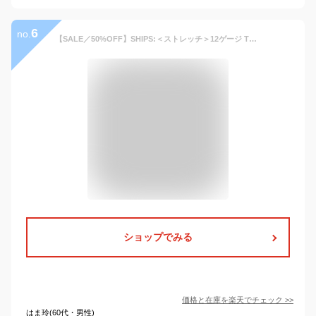
6
no.
【SALE／50%OFF】SHIPS:＜ストレッチ＞12ゲージ TECH コットン カーディガン SHIPS シップス トップス カーディガン ブラウン グレー ネイビー【RBA_E】【送料無料】[Rakuten Fashion]
ショップでみる
価格と在庫を
楽天
でチェック
>>
はま玲(60代・男性)