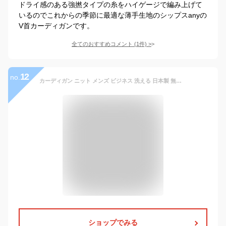
ドライ感のある強撚タイプの糸をハイゲージで編み上げて
いるのでこれからの季節に最適な薄手生地のシップスanyの
V首カーディガンです。
全てのおすすめコメント
(
1
件)
>
12
no.
カーディガン ニット メンズ ビジネス 洗える 日本製 無地 前開き ボタン ニットカーディガン 男性 長袖 カジュアル ウール混 春 秋冬 シンプル ベーシック 防寒 着回し 通勤 M L LL
ショップでみる