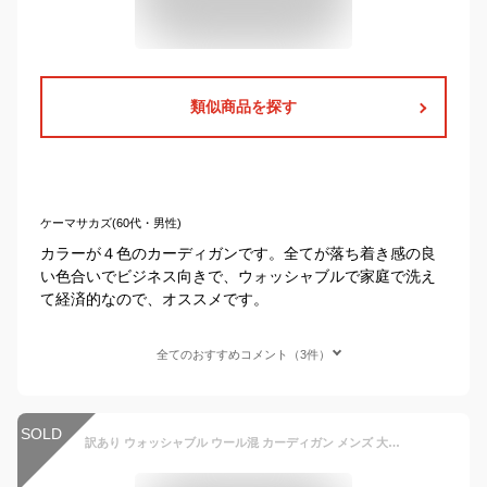
類似商品を探す
ケーマサカズ(60代・男性)
カラーが４色のカーディガンです。全てが落ち着き感の良
い色合いでビジネス向きで、ウォッシャブルで家庭で洗え
て経済的なので、オススメです。
全てのおすすめコメント（3件）
SOLD
訳あり ウォッシャブル ウール混 カーディガン メンズ 大きいサイズ 薄手 手洗い シンプル ニット 羽織り vネック アイボリー グレー ブラック レッド スウェット セーター トップス 春 秋冬 秋 冬 あったか 秋服 ゆったり ビジネス 男性 紳士 ウール M L LL 2L ar-41200