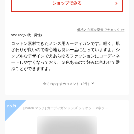
ショップでみる
価格と在庫を
楽天
でチェック
>>
strv.122(50代・男性)
コットン素材できたメンズ用カーディガンです。軽く、肌
ざわりが良いので着心地も良い一品になっていますよ。シ
ンプルなデザインでえあらゆるファッションにコーディネ
ートしやすくなっており、３色あるので好みに合わせて選
ぶことができますよ。
全てのおすすめコメント（2件）
5
no.
[Match マッチ] カーディガン メンズ ジャケット Vネック セーター コットン ニット シンプル 無地 綿 長袖 ボタン 春秋冬 ビジネス トップス カジュアル 大きいサイズ(L， ブラック)