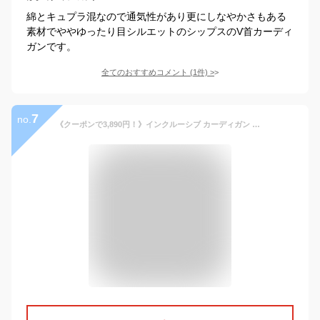
綿とキュプラ混なので通気性があり更にしなやかさもある
素材でややゆったり目シルエットのシップスのV首カーディ
ガンです。
全てのおすすめコメント
(
1
件)
>
7
no.
《クーポンで3,890円！》インクルーシブ カーディガン メンズ In’crewsive ボンディング カーディガン 上着 羽織 ボア フリース 防寒 カジュアル 無地 長袖 カジュアル ビジカジ オフィス テレワーク きれいめ シンプル ブラック 黒 グレー ネイビー IN-3004F