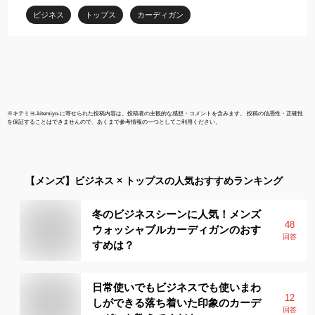
の日
ビジネス 送料
ビジネス
トップス
カーディガン
限定 内勤 春
※
キテミヨ-kitemiyo-
に寄せられた投稿内容は、投稿者の主観的な感想・コメントを含みます。 投稿の信憑性・正確性
を保証することはできませんので、あくまで参考情報の一つとしてご利用ください。
【メンズ】
ビジネス × トップス
の人気おすすめランキング
冬のビジネスシーンに人気！メンズ
48
ウォッシャブルカーディガンのおす
回答
すめは？
日常使いでもビジネスでも使いまわ
12
しができる落ち着いた印象のカーデ
回答