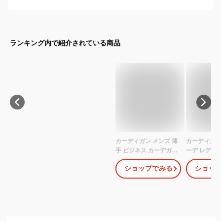
ランキング内で紹介されている商品
カーディガン メンズ 薄
カーディガン
手 ビジネス カーデガン
ーデ レディー
ニット カシミアタッチ
冬服 vネッ
ショップでみる
ショッ
カーデ 無地 オフィス カ
ーディガン 
ジュアル 制服 スーツ 冬
ス 定番 大
春 ニット シンプル スク
フライスカ
ール 中学生 高校生 黒
無地 男女兼用
oth-me-knit-1604 KNIT
L LL 3L 4L 
メール便で送料無料 父
100% ジェ