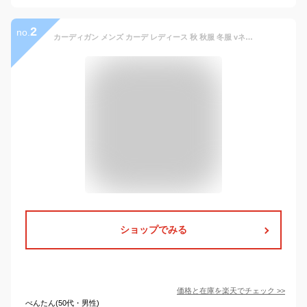
2
no.
カーディガン メンズ カーデ レディース 秋 秋服 冬服 vネック スクールカーディガン 薄手 オフィス 定番 大きいサイズ有 フライスカーディガン 無地 男女兼用 長袖 S M L LL 3L 4L 5L XL 黒 綿100% ジェンダーレス ビジネス 送料無料 WEB限定 内勤 春 春服
ショップでみる
価格と在庫を
楽天
でチェック
>>
べんたん(50代・男性)