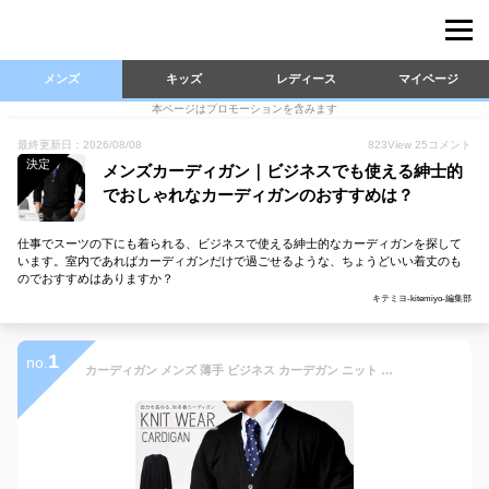
メンズ
キッズ
レディース
マイページ
本ページはプロモーションを含みます
最終更新日：2026/08/08
823
View
25
コメント
決定
メンズカーディガン｜ビジネスでも使える紳士的
でおしゃれなカーディガンのおすすめは？
仕事でスーツの下にも着られる、ビジネスで使える紳士的なカーディガンを探して
います。室内であればカーディガンだけで過ごせるような、ちょうどいい着丈のも
のでおすすめはありますか？
キテミヨ-kitemiyo-編集部
1
no.
カーディガン メンズ 薄手 ビジネス カーデガン ニット カシミアタッチ カーデ 無地 オフィス カジュアル 制服 スーツ 冬 春 ニット シンプル スクール 中学生 高校生 黒 oth-me-knit-1604 KNIT メール便で送料無料 父の日