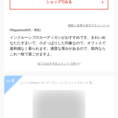
ショップでみる
価格と在庫を
楽天
でチェック
>>
RRgypsies(60代・男性)
インクルーシブのカーディガンがおすすめです。きれいめ
なたたずまいで、小ざっぱりした印象なので、オフィスで
違和感なく着られます。適度な厚みがあるので、室内なら
これ一枚で過ごせますよ。
全てのおすすめコメント
(
1
件)
>
8
no.
(ハバー)Habor カーディガン メンズ ニット Vネック 長袖 綿 ベーシック 無地 薄手 セーター L ベージュ