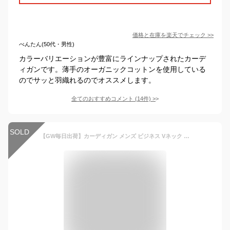
価格と在庫を
楽天
でチェック
>>
べんたん(50代・男性)
カラーバリエーションが豊富にラインナップされたカーデ
ィガンです。薄手のオーガニックコットンを使用している
のでサッと羽織れるのでオススメします。
全てのおすすめコメント
(
14
件)
>
SOLD
【GW毎日出荷】カーディガン メンズ ビジネス Vネック ニット 洗える ウォッシャブル ウォームビズ WARM BIZ ウール混 319458 送料無料 【沖縄への配送不可】