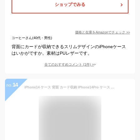
ショップでみる
価格と在庫を
Amazon
でチェック
>>
コーヒーさん(40代・男性)
背面にカードが収納できるスリムデザインのiPhoneケース
はいかがですか。素材はPUレザーです。
全てのおすすめコメント
(
1
件)
>
14
no.
iPhone14 ケース 背面 カード収納 iPhone14Pro ケース レザー スタンド機能 iPhone13 iPhone14ProMax カバー 手帳 シンプル iPhone 14Plus 13 Pro Max 12Pro iPhone SE3 SE2 ケース メンズ mini iPhoneケース iPhone 11 X XS スマホケース マグネット式 ICカード