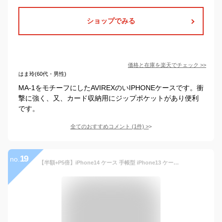
ショップでみる
価格と在庫を
楽天
でチェック
>>
はま玲(60代・男性)
MA-1をモチーフにしたAVIREXのいIPHONEケースです。衝
撃に強く、又、カード収納用にジップポケットがあり便利
です。
全てのおすすめコメント
(
1
件)
>
19
no.
【半額+P5倍】iPhone14 ケース 手帳型 iPhone13 ケース 手帳 かわいい iPhone12 iPhone 13pro 13promax 13mini 12pro 12promax 12mini おしゃれ 可愛い 韓国 カード収納 カード 手帳型ケース 手帳ケース マグネット スタンド スマホケース iPhoneケース 大人 メンズ 縦開き