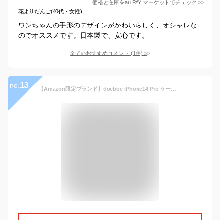
価格と在庫を
au PAY マーケット
でチェック
>>
花よりだんご(40代・女性)
ワンちゃんの手形のデザインがかわいらしく、オシャレな
のでオススメです。日本製で、安心です。
全てのおすすめコメント
(
1
件)
>
13
no.
【Amazon限定ブランド】doeboe iPhone14 Pro ケース カバー 手帳型 高級PUレザー [3枚]ic カード収納 アイフォン14Proケース カード入れ 2022 iphone14proスマホケース 手帳ケース オシャレ [軽量 薄い 耐衝撃 スタンド機能] iphone14proケース メンズ レディース 財布型 iPhone14プロカードケース（6.1 インチ）(黒色)