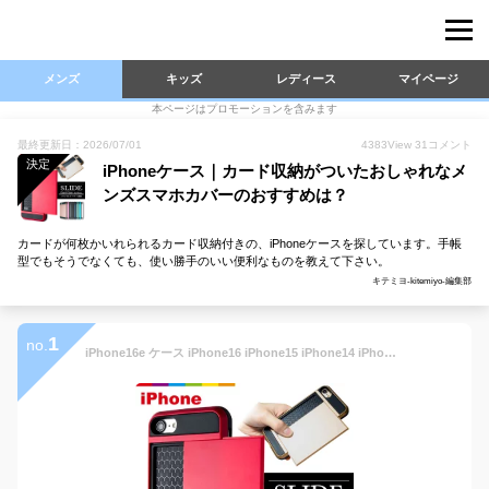
メンズ
キッズ
レディース
マイページ
本ページはプロモーションを含みます
最終更新日：2026/07/01
4383
View
31
コメント
決定
iPhoneケース｜カード収納がついたおしゃれなメ
ンズスマホカバーのおすすめは？
カードが何枚かいれられるカード収納付きの、iPhoneケースを探しています。手帳
型でもそうでなくても、使い勝手のいい便利なものを教えて下さい。
キテミヨ-kitemiyo-編集部
1
no.
iPhone16e ケース iPhone16 iPhone15 iPhone14 iPhone13 Pro iPhone SE 第3世代 第2世代 iPhone12 カード収納 カード 背面 iPhone8 iPhone11 スマホケース mini XR XS Max カードケース スライド式 SE2 SE3 iPhoneケース メンズ カバー シンプル カードホルダー 耐衝撃