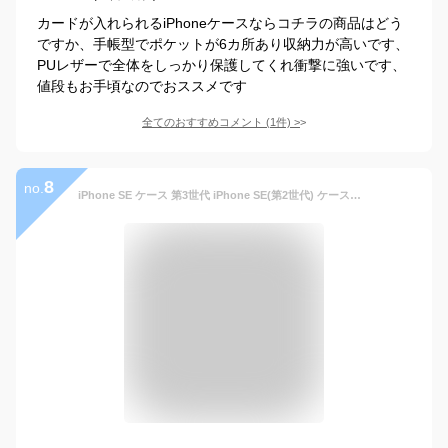
カードが入れられるiPhoneケースならコチラの商品はどう
ですか、手帳型でポケットが6カ所あり収納力が高いです、
PUレザーで全体をしっかり保護してくれ衝撃に強いです、
値段もお手頃なのでおススメです
全てのおすすめコメント
(
1
件)
>
8
no.
iPhone SE ケース 第3世代 iPhone SE(第2世代) ケース手帳型 iPhone7手帳ケース iPhone8手帳型 アイフォン7 手帳 スマホケース se3 カバー iPhone SE 第3世代 あいふぉん手帳型ケース カード収納 iphone case マグネット内蔵 スタンド機能 耐衝撃 薄型 軽量 防水 耐摩擦 シンプル 男女兼用 (iPhone7 / 8 / se 2020 / se 2022 4.7inch対応) ライトブラウン