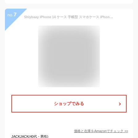
7
no.
Shlybaay iPhone 14 ケース 手帳型 スマホケース iPhone14 手帳型ケース カード ケース 携帯ケース スタンド カード入れ ポケット マグネット カード収納 携帯カバー 大容量 磁石 アイホン アイフォン 14 ケース PUレザー おしゃれ 財布型 収納 横置き ブラケット 小銭入れ プレゼント メンズ 男性 6.1inch対応 ブラック
ショップでみる
価格と在庫を
Amazon
でチェック
>>
JACKJACK(40代・男性)