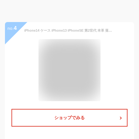
4
no.
iPhone14 ケース iPhone13 iPhoneSE 第2世代 本革 落下防止 レザー iPhone12 pro max mini iPhone8 背面ベルト ロングストラップ 付属 カードポケット スタンド機能 メンズ レディース スマホケース iPhoneケース ギフト おしゃれ 大人 可愛い アイフォン HANATORA ハナトラ
ショップでみる