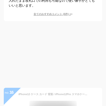
入れたまま改札口での利用も可能なので使い勝手がとても
いいと思います。
全てのおすすめコメント
(
6
件)
>
16
no.
iPhone12 ケース カード 背面 / iPhone12Pro スマホケース 本革 背面ケース SLG Design Full Grain Leather Back Case 携帯ケース iPhone 12 Pro アイフォン 12 プロ iPhoneケース ブランド 収納 スマホ カバー 革 レザー おしゃれ メンズ 高級 ハードケース 敬老の日