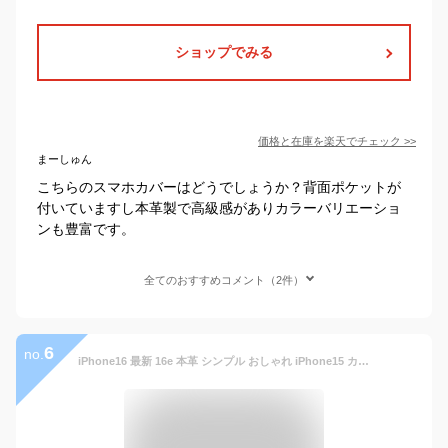
ショップでみる
価格と在庫を
楽天
でチェック
>>
まーしゅん
こちらのスマホカバーはどうでしょうか？背面ポケットが
付いていますし本革製で高級感がありカラーバリエーショ
ンも豊富です。
全てのおすすめコメント（2件）
6
no.
iPhone16 最新 16e 本革 シンプル おしゃれ iPhone15 カードポケット iPhone14 iPhone13 iPhone 12 Pro Max Plus iPhone11 iPhone XR iPhone XS iPhone X レザー カード収納 背面保護 耐衝撃 高級本革 レディース メンズ スマホケース ギフト アイフォン HANATORA ハナトラ