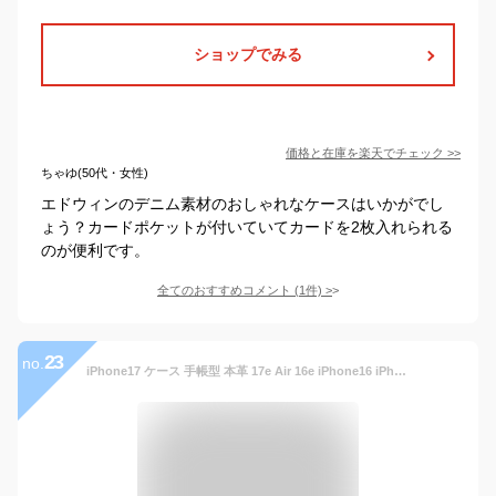
ショップでみる
価格と在庫を
楽天
でチェック
>>
ちゃゆ(50代・女性)
エドウィンのデニム素材のおしゃれなケースはいかがでし
ょう？カードポケットが付いていてカードを2枚入れられる
のが便利です。
全てのおすすめコメント
(
1
件)
>
23
no.
iPhone17 ケース 手帳型 本革 17e Air 16e iPhone16 iPhone15 iPhone14 iPhoneSE レザー iPhone13 iPhone12 iPhone11 Pro Max Air mini SE3 手帳 アイフォン カバー かっこいい おしゃれ カード収納 シンプル 大人 スマホケース 高級 メンズ レディース HANATORA ハナトラ