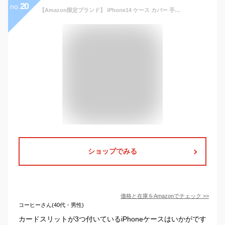
20
no.
【Amazon限定ブランド】 iPhone14 ケース カバー 手帳型 高級PUレザー [3枚] ic カード収納 アイフォン14ケース カード入れ 2022 iphone14スマホケース 手帳ケース 可愛い オシャレ [軽量 薄い 耐衝撃 スタンド機能] iphone14ケース メンズ レディース 財布型 iPhone14カードケース（6.1 インチのiPhone14に対応） (黒)
ショップでみる
価格と在庫を
Amazon
でチェック
>>
コーヒーさん(40代・男性)
カードスリットが3つ付いているiPhoneケースはいかがです