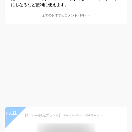
にもなるなど便利に使えます。
全てのおすすめコメント
(
1
件)
>
11
no.
【Amazon限定ブランド】 doeboe iPhone14 Pro ケース カバー 手帳型 高級PUレザー [3枚] ic カード収納 アイフォン14Proケース カード入れ 2022 iphone14proスマホケース 手帳ケース 可愛い オシャレ [軽量 薄い 耐衝撃 スタンド機能] iphone14proケース メンズ レディース 財布型（6.1 インチ） (ブラウン)