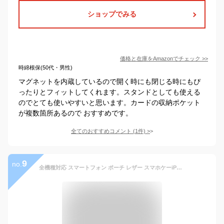
ショップでみる
価格と在庫を
Amazon
でチェック
>>
時綿根保(50代・男性)
マグネットを内蔵しているので開く時にも閉じる時にもぴ
ったりとフィットしてくれます。スタンドとしても使える
のでとても使いやすいと思います。カードの収納ポケット
が複数箇所あるので おすすめです。
全てのおすすめコメント
(
1
件)
>
9
no.
全機種対応 スマートフォン ポーチ レザー スマホケーiPhoneケース レザーGalaxyケース メンズ 本革 レザー スマホ入れ 小銭入れ 小物入れ 軽量 軽い シンプル カード収納 長財布 財布 レディース ギフト タバコ入れ マルチケース バッグ スマートフォン収納 札入れ