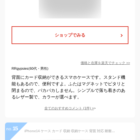
ショップでみる
価格と在庫を
楽天
でチェック
>>
RRgypsies(60代・男性)
背面にカード収納ができるスマホケースです。スタンド機
能もあるので、便利ですよ。ふたはマグネットでピタリと
閉まるので、パカパカしません。シンプルで落ち着きのあ
るレザー製で、カラーが選べます。
全てのおすすめコメント
(
1
件)
>
15
no.
iPhone14 ケース カード 収納 収納ケース 背面 対応 耐衝撃 衝撃 吸収 防塵 ICカード カード入れ カードケース パスケース スライド アイフォン14 スマホカバー スマホケース ホワイト PhoneBeat (ブラック, IPhone 14)