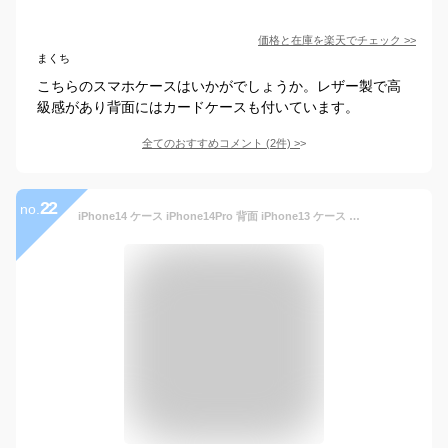
価格と在庫を
楽天
でチェック
>>
まくち
こちらのスマホケースはいかがでしょうか。レザー製で高
級感があり背面にはカードケースも付いています。
全てのおすすめコメント
(
2
件)
>
22
no.
iPhone14 ケース iPhone14Pro 背面 iPhone13 ケース カード収納 EDWIN「オーバーラインデニム 背面ケース」エドウィン アイフォン14プロ アイフォン13 ブランド スマホケース 可愛い かわいい おしゃれ カード入れ iphone14 pro iphoneケース デニム カードポケット