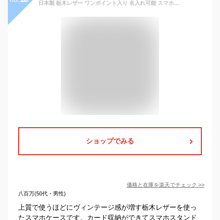
日本製 栃木レザー ワンポイント入り 名入れ可能 スマホケース iPhone15 Pro Max Plus iPhoneSE3 iPhone14 Pro Max iPhone13 Pro Max mini Xperia Galaxy AQUOS ARROWS など全機種対応 全8色 猫 犬など 手帳型 牛革 レザー ストラップ金具 カードポケット 付き
ショップでみる
価格と在庫を
楽天
でチェック
>>
八百万(50代・男性)
上質で使うほどにヴィンテージ感が増す栃木レザーを使っ
たスマホケースです。カード収納ができてスマホスタンド