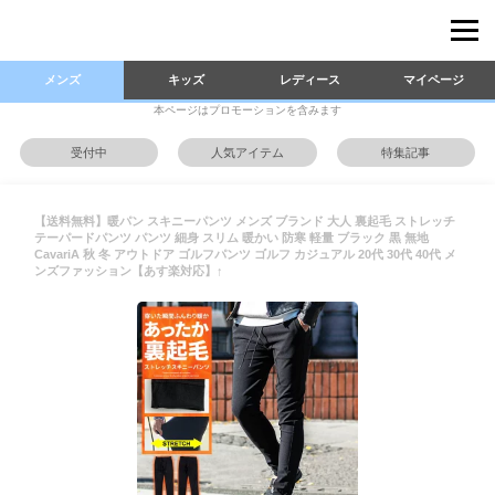
メンズ
キッズ
レディース
マイページ
本ページはプロモーションを含みます
受付中
人気アイテム
特集記事
【送料無料】暖パン スキニーパンツ メンズ ブランド 大人 裏起毛 ストレッチ
テーパードパンツ パンツ 細身 スリム 暖かい 防寒 軽量 ブラック 黒 無地
CavariA 秋 冬 アウトドア ゴルフパンツ ゴルフ カジュアル 20代 30代 40代 メ
ンズファッション【あす楽対応】↑