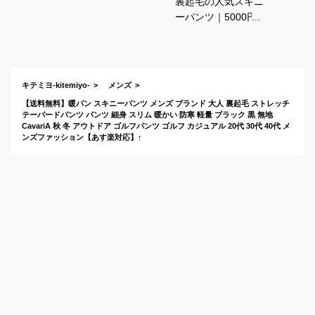
裏起毛の人気スキニ
ーパンツ｜5000円以
内！身長160cm 位の
ちょっと太めの男性
が履いても細見えす
るズボンを教えて
キテミヨ-kitemiyo-
メンズ
【送料無料】暖パン スキニーパンツ メンズ ブランド 大人 裏起毛 ストレッチ
テーパードパンツ パンツ 細身 スリム 暖かい 防寒 軽量 ブラック 黒 無地
CavariA 秋 冬 アウトドア ゴルフパンツ ゴルフ カジュアル 20代 30代 40代 メ
ンズファッション【あす楽対応】↑