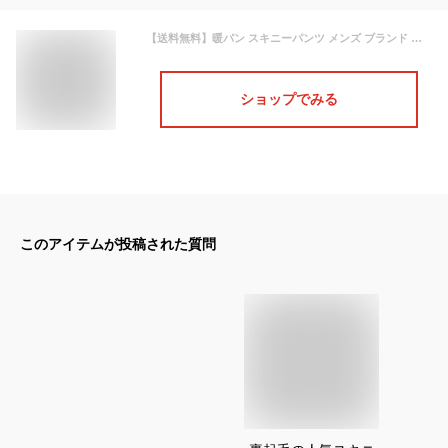
【送料無料】暖パン スキニーパンツ メンズ ブランド 大人 裏起毛 ストレッチ テーパードパンツ パンツ 細身 スリム 暖かい 防寒 軽量 ブラック 黒 無地 CavariA 秋 冬 アウトドア ゴルフパンツ ゴルフ カジュアル 20代 30代 40代 メンズファッション【あす楽対応】↑
ショップでみる
このアイテムが投稿された質問