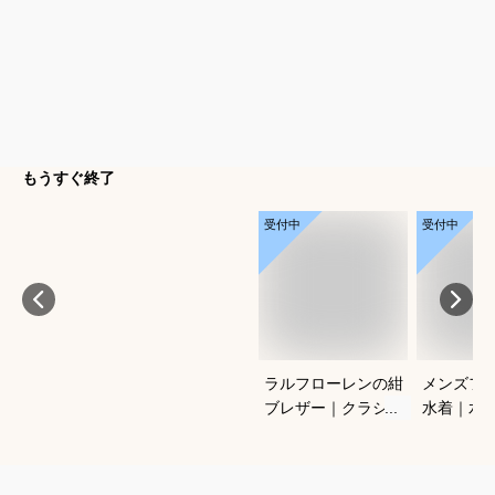
もうすぐ終了
受付中
受付中
ラルフローレンの紺
メンズフ
ブレザー｜クラシッ
水着｜水
クがかっこいい！合
ングに！
わせやすいメンズ紺
ットスイ
ブレのおすすめは？
おすすめ