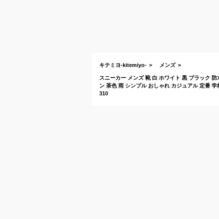
キテミヨ-kitemiyo-
メンズ
スニーカー メンズ 靴 白 ホワイト 黒 ブラック 
ン 茶色 雨 シンプル おしゃれ カジュアル 定番 学校 通
310