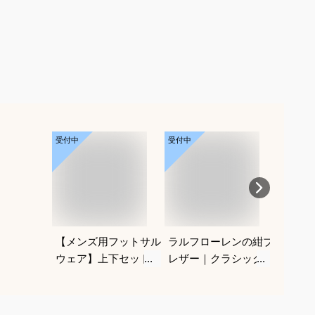
受付中
受付中
受付中
【メンズ用フットサル
ラルフローレンの紺ブ
パーマ
ウェア】上下セットア
レザー｜クラシックが
けヘア
ップのおすすめは？
かっこいい！合わせや
めを教
すいメンズ紺ブレのお
すすめは？