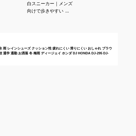
白スニーカー｜メンズ
向けで歩きやすい！疲
れない軽いウォーキン
グシューズのおすすめ
は？
防水 雨 レインシューズ クッション性 疲れにくい 滑りにくい おしゃれ ブラウ
学 通勤 お洒落 冬 梅雨 ディージェイ ホンダ DJ HONDA DJ-295 DJ-