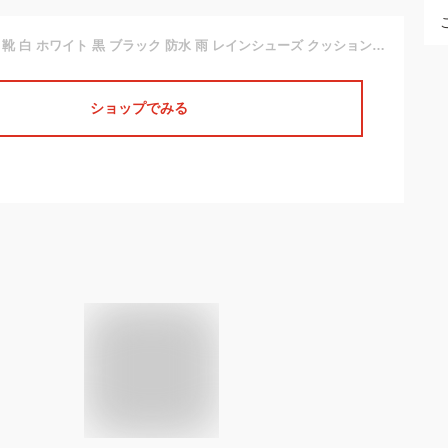
スニーカー メンズ 靴 白 ホワイト 黒 ブラック 防水 雨 レインシューズ クッション性 疲れにくい 滑りにくい おしゃれ ブラウン 茶色 雨 シンプル おしゃれ カジュアル 定番 学校 通学 通勤 お洒落 冬 梅雨 ディージェイ ホンダ DJ HONDA DJ-295 DJ-310
ショップでみる