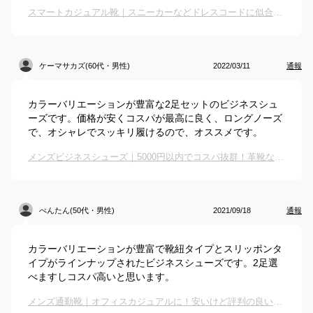
スマートカジュアル靴｜スニーカーなどドレスコードに似合う男性シューズのおすすめは？
ケーマサカズ(60代・男性)
2022/03/11
通報
カラーバリエーションが豊富な2足セットのビジネスシュ
ーズです。価格が安くコスパが最高に良く、ロングノーズ
で、オシャレでスッキリ履けるので、オススメです。
メンズビジネスシューズ｜5000円以内でコスパ抜群！革靴など人気のおすすめは？
べんたん(50代・男性)
2021/09/18
通報
カラーバリエーションが豊富で靴紐タイプとスリッポンタ
イプがラインナップされたビジネスシューズです。2足選
べますしコスパ高いと思います。
メンズ通勤靴｜オフィスカジュアルに！安いけど評判の良い通勤シューズのおすすめは？