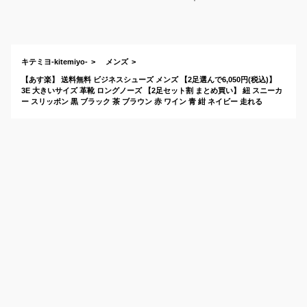
コスパ抜群！革靴な
ど人気ビ
ど人気のおすすめ
ーズのお
は？
キテミヨ-kitemiyo-
メンズ
【あす楽】 送料無料 ビジネスシューズ メンズ 【2足選んで6,050円(税込)】
3E 大きいサイズ 革靴 ロングノーズ 【2足セット割 まとめ買い】 紐 スニーカ
ー スリッポン 黒 ブラック 茶 ブラウン 赤 ワイン 青 紺 ネイビー 走れる