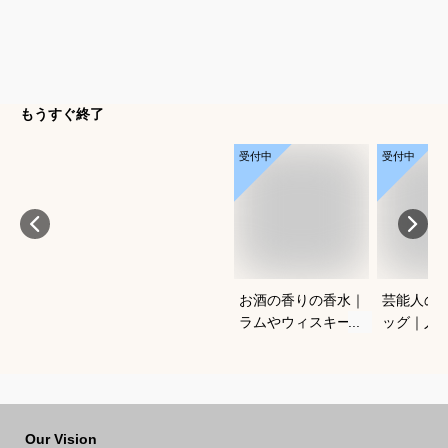
もうすぐ終了
受付中
受付中
お酒の香りの香水｜
芸能人の
ラムやウィスキーな
ッグ｜人
どの香りがする大人
ランドな
向けメンズフレグラ
ルフバッ
ンスのおすすめは？
めは？
Our Vision