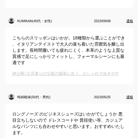
KUMIKAN(40代・女性)
2023/09/08
通報
こちらのスリッポンはいかが。18種類から選ぶことができ
、イタリアンテイストで大人の落ち着いた雰囲気を醸し出
します。長時間履いても疲れにくく、本革のような上質な
質感で足にしっかりフィットし、フォーマルシーンにも最
適です
紳士靴│お宮参りの父親の服装に合う、おしゃれで歩きやすいメンズシューズのおすすめは？
時綿根保(50代・男性)
2023/05/25
通報
ロングノーズ のビジネスシューズはいかがでしょうか 悪
目立ちしないので ドレスコードや 普段使い等、カジュア
ルなパンツにも合わせやすいと思います。おすすめいたし
ます。