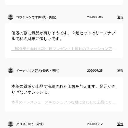
コウチャンです(60代・男性)
2020/08/06
通報
値段の割に気品が有りそうです。２足セットはリーズナブ
ルで私の財布に優しいです。
【50代男性向けの誕生日プレゼント】憧れのファッションアイテムのおすすめを教えて！【予算50,000円】
ドーナッツ大好き(40代・男性)
2020/07/25
通報
本革の質感が上品で洗練された印象を与えます。足元がさ
りげないオシャレに。
本革のドレスシューズをカジュアルな服に合わせて上品にまとめる
クロス(50代・男性)
2020/06/12
通報