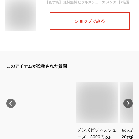
【あす楽】 送料無料 ビジネスシューズ メンズ 【2足選んで6,050円(税込)】 3E 大きいサイズ 革靴 ロングノーズ 【2足セット割 まとめ買い】 紐 スニーカー スリッポン 黒 ブラック 茶 ブラウン 赤 ワイン 青 紺 ネイビー 走れる
ショップでみる
このアイテムが投稿された質問
メンズビジネスシュ
成人式メ
ーズ｜5000円以内で
20代向