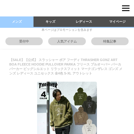
メンズ
キッズ
レディース
マイページ
本ページはプロモーションを含みます
受付中
人気アイテム
特集記事
【SALE】【公式】 スラッシャー ボア フーディ THRASHER GONZ ART
BOA FLEECE HOODIE PULLOVER PARKA フリース プルオーバー パーカ
パーカー ビッグシルエット リラックスフィット マークゴンザレス ゴンズ メ
ンズ レディース ユニセックス 全4色 S-XL アウトレット