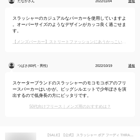
たなかさん
2022/11/04
通報
スラッシャーのカジュアルなパーカーを使用していますよ
。オーバーサイズのようなデザインがカッコ良く過ごせま
す。
【メンズパーカー】ストリートファッションにあうかっこいいパーカーは？
つばさ(60代・男性)
2022/10/19
通報
スケーターブランドのスラッシャーのモコモコボアのフリ
ースパーカーはいかが。ビッグシルエットで少年ぽさを演
出するので低身長の方にピッタリです。
50代向けフリース｜メンズ用のおすすめは？
【SALE】【公式】 スラッシャー ボア フーディ THRASHER GONZ ART BOA FLEECE HOODIE PULLOVER PARKA フリース プルオーバー パーカ パーカー ビッグシルエット リラックスフィット マークゴンザレス ゴンズ メンズ レディース ユニセックス 全4色 S-XL アウトレット