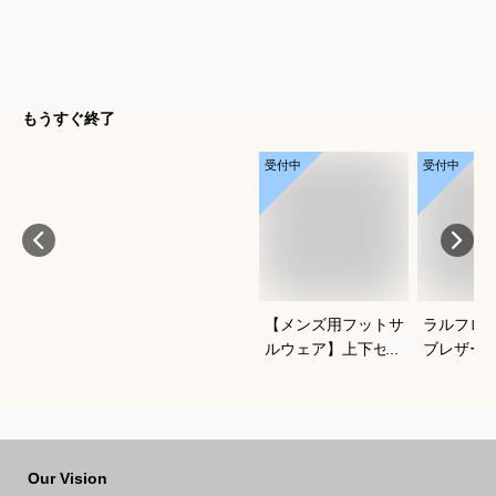
もうすぐ終了
受付中
受付中
【メンズ用フットサ
ラルフロ
ルウェア】上下セッ
ブレザー
トアップのおすすめ
クがかっ
は？
わせやす
ブレのお
Our Vision