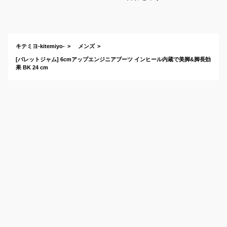
ニアブーツのおすす
めは？
キテミヨ-kitemiyo-
メンズ
[バレットジャム] 6cmアップエンジニアブーツ インヒール内蔵で美脚&脚長効
果 BK 24 cm