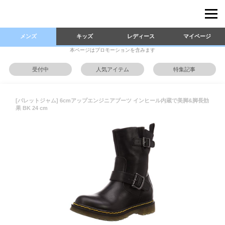
メンズ
キッズ
レディース
マイページ
本ページはプロモーションを含みます
受付中
人気アイテム
特集記事
[バレットジャム] 6cmアップエンジニアブーツ インヒール内蔵で美脚&脚長効
果 BK 24 cm