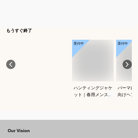
もうすぐ終了
受付中
受付中
ハンティングジャケ
パーマに
ット｜春用メンズ向
向けヘア
け！アメカジノーフ
すすめを
ォークジャケットの
さい
おすすめは？
Our Vision