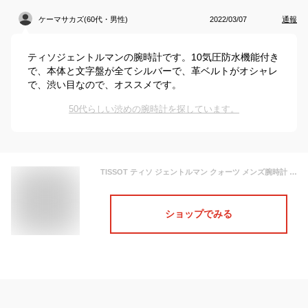
ケーマサカズ(60代・男性)
2022/03/07
通報
ティソジェントルマンの腕時計です。10気圧防水機能付き
で、本体と文字盤が全てシルバーで、革ベルトがオシャレ
で、渋い目なので、オススメです。
50代らしい渋めの腕時計を探しています。
TISSOT ティソ ジェントルマン クォーツ メンズ腕時計 GENTLEMAN T127.410.16.031.00 シルバー文字盤 電池式 ケース径40ミリ 10気圧防水 フォーマル ビジネス スーツ時計 ラッピング無料 あす楽対応 リクルートウオッチ
ショップでみる