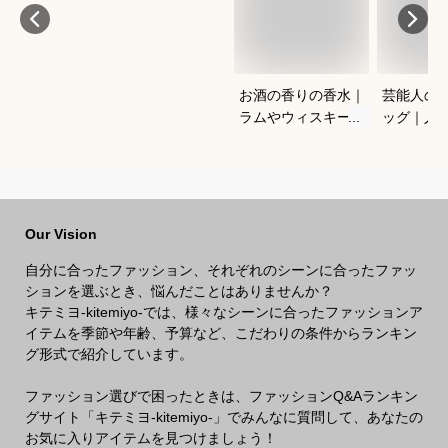
お酒の香りの香水｜
芸能人の
ラムやウィスキーな
ッグ｜人
どの香りがする大人
ランドな
向けメンズフレグラ
ルフバッ
ンスのおすすめは？
めは？
Our Vision
自分に合ったファッション、それぞれのシーンに合ったファッ
ションを選ぶとき、悩んだことはありませんか？
キテミヨ-kitemiyo-では、様々なシーンに合ったファッションア
イテムを季節や年齢、予算など、こだわりの条件からランキン
グ形式で紹介しています。
ファッション選びで困ったときは、ファッションQ&Aランキン
グサイト「キテミヨ-kitemiyo-」でみんなに質問して、あなたの
お気に入りアイテムを見つけましょう！