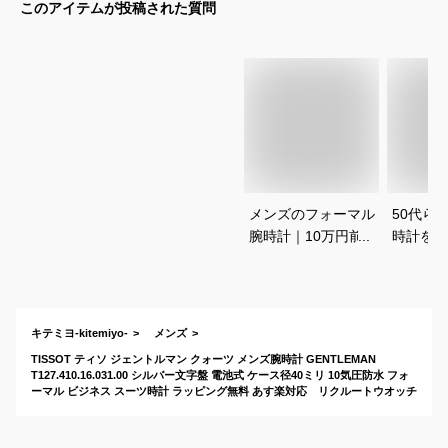
このアイテムが投稿された質問
メンズのフォーマル
50代ら
腕時計｜10万円前後
時計を探
でおすすめなものを
す。
教えて！
キテミヨ-kitemiyo-
メンズ
TISSOT ティソ ジェントルマン クォーツ メンズ腕時計 GENTLEMAN
T127.410.16.031.00 シルバー文字盤 電池式 ケース径40ミリ 10気圧防水 フォ
ーマル ビジネス スーツ時計 ラッピング無料 あす楽対応 リクルートウオッチ