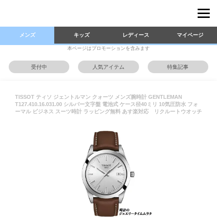
メンズ
キッズ
レディース
マイページ
本ページはプロモーションを含みます
受付中
人気アイテム
特集記事
TISSOT ティソ ジェントルマン クォーツ メンズ腕時計 GENTLEMAN
T127.410.16.031.00 シルバー文字盤 電池式 ケース径40ミリ 10気圧防水 フォ
ーマル ビジネス スーツ時計 ラッピング無料 あす楽対応 リクルートウオッチ