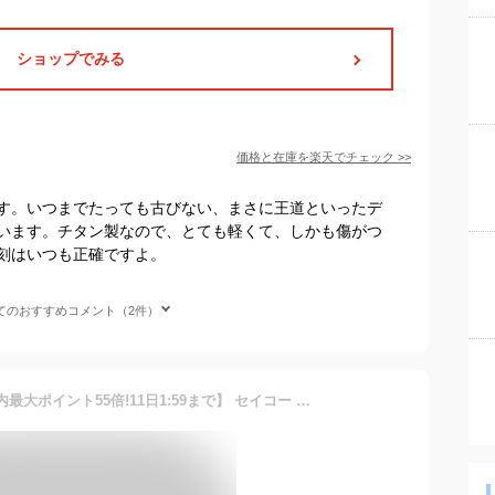
ショップでみる
価格と在庫を
楽天
でチェック
>>
す。いつまでたっても古びない、まさに王道といったデ
います。チタン製なので、とても軽くて、しかも傷がつ
刻はいつも正確ですよ。
てのおすすめコメント（2件）
【2000円OFFクーポン＆店内最大ポイント55倍!11日1:59まで】 セイコー アストロン チタン 腕時計 メンズ ソーラー 電波 SEIKO ASTRON 革ベルト 時計 SBXY007 新作 2021 ワールドタイム【あす楽】