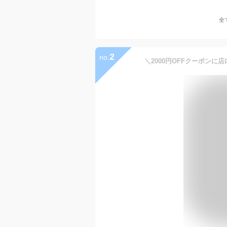
全
2
no.