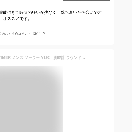
波機能付きで時間の狂いが少なく、落ち着いた色合いでオ
、オススメです。
てのおすすめコメント（2件）
SEIKO PROSPEX SPEEDTIMER メンズ ソーラー V192 - 腕時計 ラウンド 10気圧防水 クロノグラフ メタル 並行輸入品 ブラック シルバー SSC819P1 【国内品番 SBDL091】