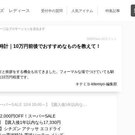
ズ
レディース
受付中の質問
人気アイテム
特集記事
ージはプロモーションを含みます
3809
View
42
コメント
時計｜10万円前後でおすすめなものを教えて！
方と挨拶をする機会も出てきました。フォーマルな場でつけていても馴
10万円程度です。
キテミヨ-kitemiyo-編集部
【クーポン2,000円OFF！スーパーSALE 12/4 20:00～】【購入後1年以内なら17,330円OFFで交換可】シチズン アテッサ エコドライブ 電波 ソーラー電波時計 電波ソーラー メンズ 腕時計 チタン 防水性 CITIZEN ATTESA CB3010-57L【あす楽】