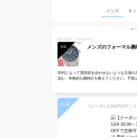
メンズ
キッ
本ペ
最終更新日：2026/02/03
メンズのフォーマル腕
決定
30代になって普段顔を合わせないような立場の
染む、本格的な腕時計を教えてください。予算は
1
no.