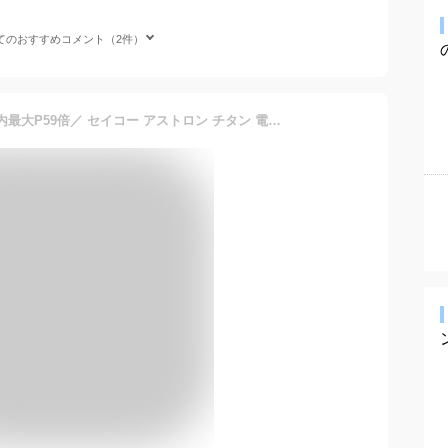
てのおすすめコメント（2件）
＼2000円OFFクーポンに店内最大P59倍／ セイコー アストロン チタン 電波ソーラー メンズ 腕時計 SBXY029 SEIKO ASTRON シルバー