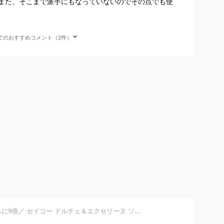
また、そこまで派手にもなっていないのでその点でも使
てのおすすめコメント（2件）
＼2000円OFFクーポン+さらに9倍／ セイコー ドルチェ＆エクセリーヌ ソーラー電波ペア 電波ソーラー SADZ201 腕時計 メンズ シルバー SEIKO DOLCE＆EXCELINE 高級 ブランド おしゃれ 防水 プレゼント 男性 実用的