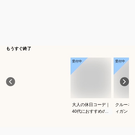
もうすぐ終了
受付中
受付中
大人の休日コーデ｜
クルーネ
40代におすすめのお
ィガン｜
しゃれな服装は？
気のおす