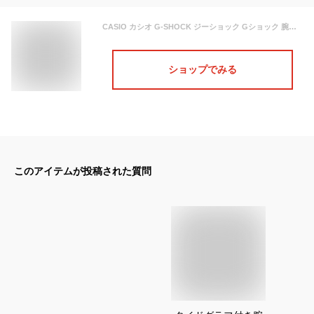
CASIO カシオ G-SHOCK ジーショック Gショック 腕時計 時計 メンズ デジタル タイドグラフ ムーンフェイズ ベーシックモデル 防水 カジュアル アウトドア スポーツ グリーン 緑 カーキ G-7900-3 プレゼント ギフト 1年保証 送料無料
ショップでみる
このアイテムが投稿された質問