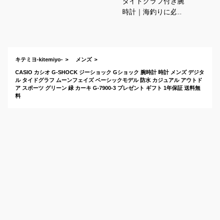
タイドグラフ付き腕
時計｜海釣りに必携
の防水等多機能の人
気腕時計
キテミヨ-kitemiyo-
メンズ
CASIO カシオ G-SHOCK ジーショック Gショック 腕時計 時計 メンズ デジタ
ル タイドグラフ ムーンフェイズ ベーシックモデル 防水 カジュアル アウトド
ア スポーツ グリーン 緑 カーキ G-7900-3 プレゼント ギフト 1年保証 送料無
料