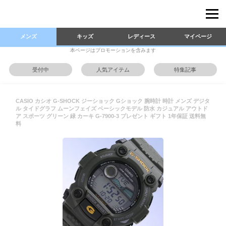
メンズ
キッズ
レディース
マイページ
本ページはプロモーションを含みます
受付中
人気アイテム
特集記事
CASIO カシオ G-SHOCK ジーショック Gショック 腕時計 時計 メンズ デジタ
ル タイドグラフ ムーンフェイズ ベーシックモデル 防水 カジュアル アウトド
ア スポーツ グリーン 緑 カーキ G-7900-3 プレゼント ギフト 1年保証 送料無
料