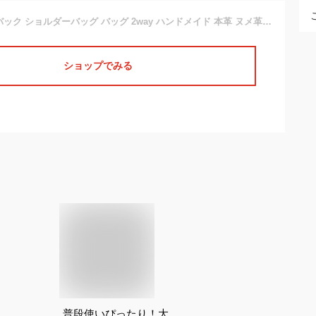
AKIYAMA トートバック ショルダーバッグ バッグ 2way ハンドメイド 本革 ヌメ革 栃木レザー 男女兼用 ビジネス ファスナー a4 調節可 (ブラック色)
ショップでみる
普段使いぴったり！大