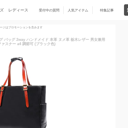
ズ
レディース
受付中の質問
人気アイテム
特集記事
ージはプロモーションを含みます
グ バッグ 2way ハンドメイド 本革 ヌメ革 栃木レザー 男女兼用
ァスナー a4 調節可 (ブラック色)