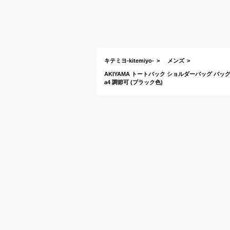
キテミヨ-kitemiyo-
メンズ
AKIYAMA トートバック ショルダーバッグ バッグ
a4 調節可 (ブラック色)