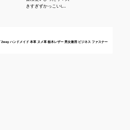
きすぎずかっこいいレ
ザートートバッグのお
すすめは？
 2way ハンドメイド 本革 ヌメ革 栃木レザー 男女兼用 ビジネス ファスナー