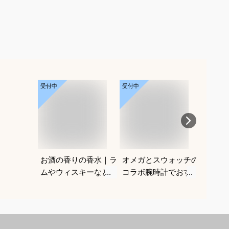
受付中
受付中
受付中
お酒の香りの香水｜ラ
オメガとスウォッチの
パーマ
ムやウィスキーなどの
コラボ腕時計でおすす
けヘア
香りがする大人向けメ
めは？
めを教
ンズフレグランスのお
すすめは？