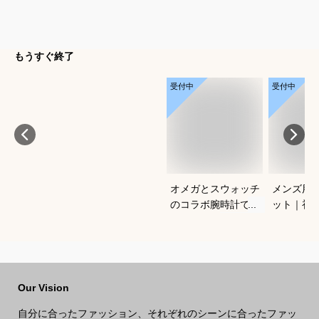
もうすぐ終了
受付中
受付中
オメガとスウォッチ
メンズ用C
のコラボ腕時計でお
ット｜初
すすめは？
使いやす
は？
Our Vision
自分に合ったファッション、それぞれのシーンに合ったファッ