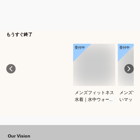
もうすぐ終了
受付中
受付中
メンズフィットネス
メンズで
水着｜水中ウォーキ
いマット
ングに！ルーズフィ
のおすす
ットスイムウェアで
えてくだ
おすすめは？
Our Vision