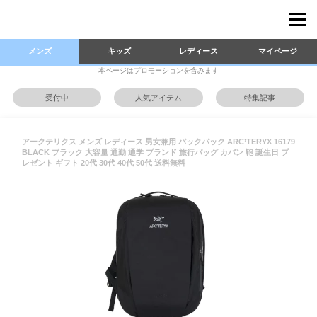
メンズ
キッズ
レディース
マイページ
本ページはプロモーションを含みます
受付中
人気アイテム
特集記事
アークテリクス メンズ レディース 男女兼用 バックパック ARC’TERYX 16179
BLACK ブラック 大容量 通勤 通学 ブランド 旅行バッグ カバン 鞄 誕生日 プ
レゼント ギフト 20代 30代 40代 50代 送料無料