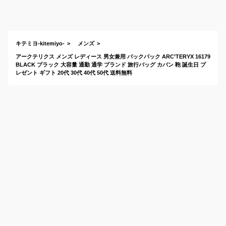
クスの大容量リュッ
クでおすすめは？
キテミヨ-kitemiyo-
メンズ
アークテリクス メンズ レディース 男女兼用 バックパック ARC’TERYX 16179
BLACK ブラック 大容量 通勤 通学 ブランド 旅行バッグ カバン 鞄 誕生日 プ
レゼント ギフト 20代 30代 40代 50代 送料無料