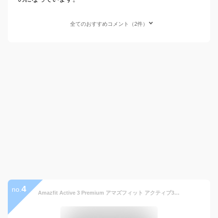
全てのおすすめコメント（2件）
4
no.
Amazfit Active 3 Premium アマズフィット アクティブ3 スマートウォッチ 3000nit高輝度 GPS内蔵 4Gストレージ 12日間バッテリー オフラインマップ 睡眠 健康管理 スポーツモード ナビゲーション 音声操作 AI 運動管理