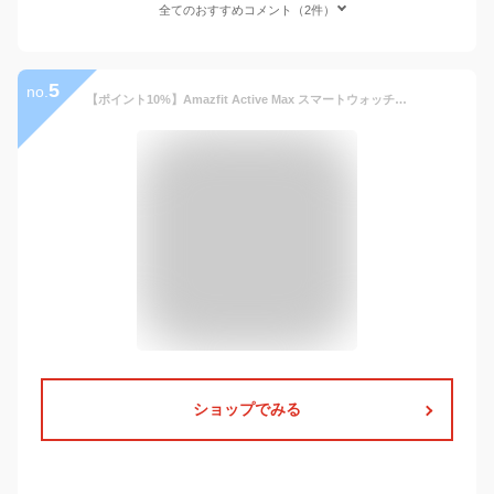
全てのおすすめコメント（2件）
5
no.
【ポイント10%】Amazfit Active Max スマートウォッチ アマズフィット 日本正規代理店 3000nit高輝度 GPS内蔵 4Gストレージ 25日間バッテリー オフラインマップ 心拍 睡眠 健康管理 スポーツモード ナビゲーション 音声操作 AI 運動管理 HYROX ハイロックス
ショップでみる