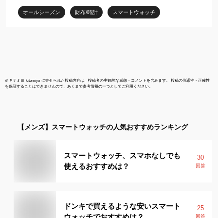
スピーカー付 Xiaomi エ
通知 スポ
オールシーズン
財布/時計
スマートウォッチ
コシステム企業 1年保証
iPhone / A
HUAMI
SP170073
※
キテミヨ-kitemiyo-
に寄せられた投稿内容は、投稿者の主観的な感想・コメントを含みます。 投稿の信憑性・正確性
を保証することはできませんので、あくまで参考情報の一つとしてご利用ください。
【メンズ】
スマートウォッチ
の人気おすすめランキング
スマートウォッチ、スマホなしでも
30
使えるおすすめは？
回答
ドンキで買えるような安いスマート
25
ウォッチでおすすめは？
回答