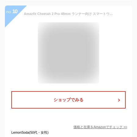
10
no.
Amazfit Cheetah 2 Pro 48mm ランナー向け スマートウォッチ HYROX Strava Runtrip 3000nit 高輝度 AMOLED GPS 6衛星 オフラインマップ AIによる音声操作 運動管理 心拍 睡眠 健康管理 170+ スポーツモード ナビゲーション ルートインポート 5ATM防水 20日間バッテリー持続 丸型
ショップでみる
価格と在庫を
Amazon
でチェック
>>
LemonSoda(50代・女性)