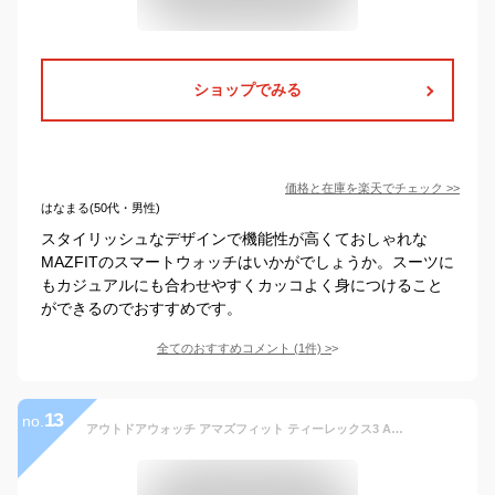
ショップでみる
価格と在庫を
楽天
でチェック
>>
はなまる(50代・男性)
スタイリッシュなデザインで機能性が高くておしゃれな
MAZFITのスマートウォッチはいかがでしょうか。スーツに
もカジュアルにも合わせやすくカッコよく身につけること
ができるのでおすすめです。
全てのおすすめコメント
(
1
件)
>
13
no.
アウトドアウォッチ アマズフィット ティーレックス3 Amazfit T-Rex 3 【取説サービス】 スマートウォッチ 腕時計 iPhone android対応 AI音声操作 GPS 音楽保存 AMOLED スポーツ ランニング 登山 ダイビング 【在庫あり】