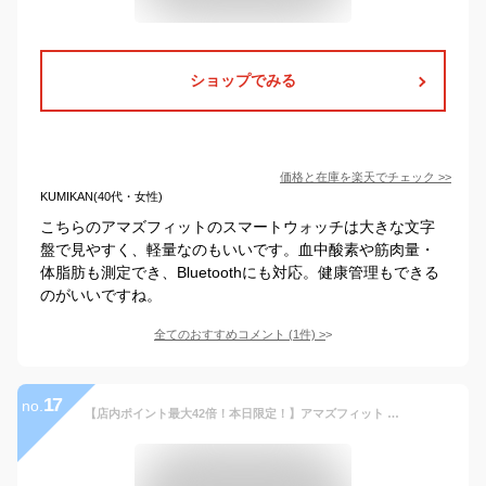
ショップでみる
価格と在庫を
楽天
でチェック
>>
KUMIKAN(40代・女性)
こちらのアマズフィットのスマートウォッチは大きな文字
盤で見やすく、軽量なのもいいです。血中酸素や筋肉量・
体脂肪も測定でき、Bluetoothにも対応。健康管理もできる
のがいいですね。
全てのおすすめコメント
(
1
件)
>
17
no.
【店内ポイント最大42倍！本日限定！】アマズフィット AMAZFIT スマートウォッチ T-Rex 3 オニキス 腕時計 メンズ レディース GPS 登山 ウェアラブル SP170069C218