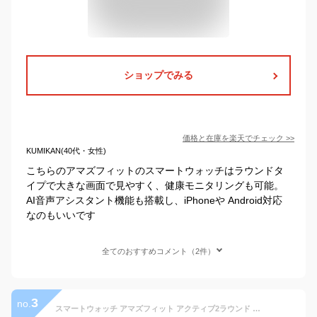
ショップでみる
価格と在庫を
楽天
でチェック
>>
KUMIKAN(40代・女性)
こちらのアマズフィットのスマートウォッチはラウンドタ
イプで大きな画面で見やすく、健康モニタリングも可能。
AI音声アシスタント機能も搭載し、iPhoneや Android対応
なのもいいです
全てのおすすめコメント（2件）
3
no.
スマートウォッチ アマズフィット アクティブ2ラウンド Amazfit Active 2 Round 【取説サービス】 腕時計 iPhone android対応 AI音声操作 音声通話 通知機能 GPS オフラインマップ対応 AMOLEDディスプレイ 10日間ロングバッテリー 【在庫あり】