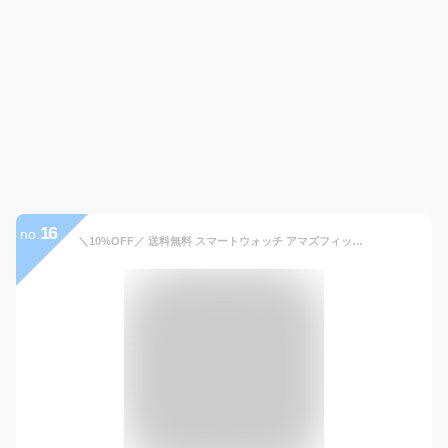
16
no.
＼10%OFF／ 送料無料 スマートウォッチ アマズフィット Balance 46mm 充電式 丸型 軽量 デジタル 腕時計 メンズ レディース 血中酸素 睡眠 健康管理 筋肉量 体脂肪 ヘルスケア Bluetooth 通話 通知 Amazfit ブランド 誕生日プレゼント クリスマス SP170065C202 ミッドナイト