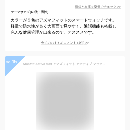
価格と在庫を
楽天
でチェック
>>
ケーマサカズ(60代・男性)
カラーが５色のアズマフィットのスマートウォッチです。
軽量で防水性が良く大画面で見やすく、通話機能も搭載し
色んな健康管理が出来るので、オススメです。
全てのおすすめコメント
(
1
件)
>
15
no.
Amazfit Active Max アマズフィット アクティブ マックス 3000nit高輝度 GPS内蔵 4Gストレージ 25日間バッテリー オフラインマップ 睡眠 健康管理 スポーツモード ナビゲーション 音声操作 AI 運動管理