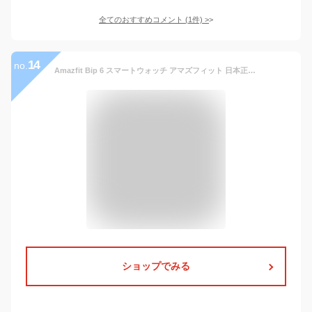
全てのおすすめコメント
(
1
件)
>
14
no.
Amazfit Bip 6 スマートウォッチ アマズフィット 日本正規代理店 延長保証 大画面 通話機能 GPS 音声操作 家族機能 軽量 防水 血中酸素 睡眠 健康管理 レディース メンズ 男性 女性 ストレス測定 line通知 着信通知 Bluetooth
ショップでみる