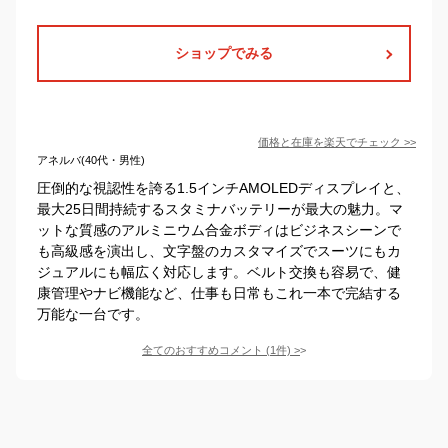
ショップでみる
価格と在庫を
楽天
でチェック
>>
アネルバ(40代・男性)
圧倒的な視認性を誇る1.5インチAMOLEDディスプレイと、
最大25日間持続するスタミナバッテリーが最大の魅力。マ
ットな質感のアルミニウム合金ボディはビジネスシーンで
も高級感を演出し、文字盤のカスタマイズでスーツにもカ
ジュアルにも幅広く対応します。ベルト交換も容易で、健
康管理やナビ機能など、仕事も日常もこれ一本で完結する
万能な一台です。
全てのおすすめコメント
(
1
件)
>