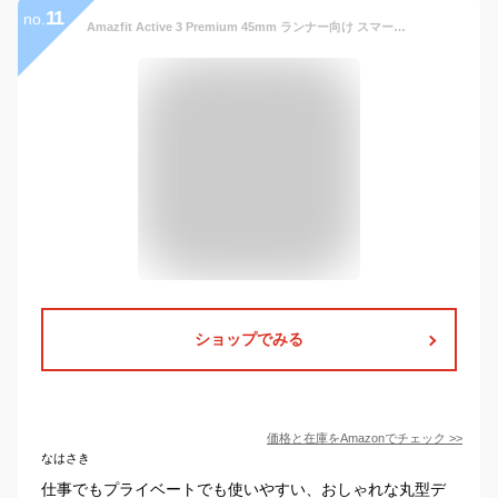
11
no.
Amazfit Active 3 Premium 45mm ランナー向け スマートウォッチ HYROX Strava Runtrip 3000nit 高輝度 AMOLED GPS 5衛星 オフラインマップ AIによる音声操作 睡眠 運動管理 心拍 睡眠 健康管理 170+ スポーツモード ナビゲーション ルートインポート 5ATM防水 12日間バッテリー持続 丸型 (エアロホワイト)
ショップでみる
価格と在庫を
Amazon
でチェック
>>
なはさき
仕事でもプライベートでも使いやすい、おしゃれな丸型デ