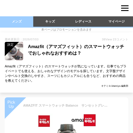
メンズ
キッズ
レディース
マイページ
本ページはプロモーションを含みます
最終更新日：2026/07/03
38
View
23
コメント
決定
Amazfit（アマズフィット）のスマートウォッチ
でおしゃれなおすすめは？
Amazfit（アマズフィット）のスマートウォッチが気になっています。仕事でもプラ
イベートでも使える、おしゃれなデザインのモデルを探しています。文字盤デザイ
ンやベルト交換のしやすさ、スーツにもカジュアルにも合うなど、おすすめの商品
を教えてください。
キテミヨ-kitemiyo-編集部
Pick
AMAZFIT スマートウォッチ Balance サンセットグレー SP170065C203 【正規品】
Up