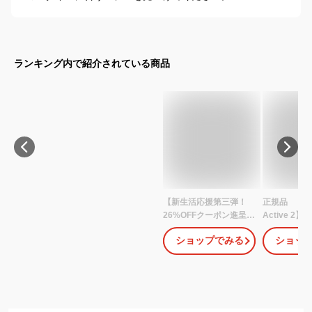
ランキング内で紹介されている商品
【新生活応援第三弾！
正規品 【Ama
26%OFFクーポン進呈
Active 2
LINE登録クーポン有 豪
ット アクテ
ショップでみる
ショッ
華特典】Amazfit スマー
型 ラウン
トウォッチ Verge【日本
ウォッチ G
正規代理店】 Alexa対応
アシスタン
アレクサ 活動量計 歩数
タリング 
計 心拍計 着信通知 LINE
トラッキン
通知 IP68防水 マイク付
素 消費カ