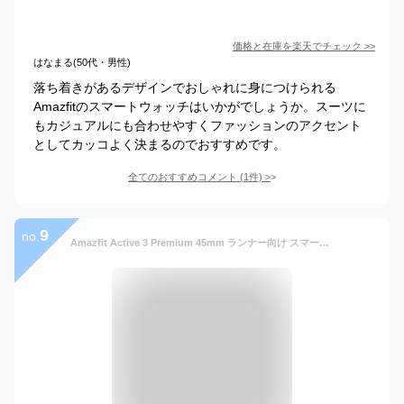
価格と在庫を
楽天
でチェック
>>
はなまる(50代・男性)
落ち着きがあるデザインでおしゃれに身につけられる
Amazfitのスマートウォッチはいかがでしょうか。スーツに
もカジュアルにも合わせやすくファッションのアクセント
としてカッコよく決まるのでおすすめです。
全てのおすすめコメント
(
1
件)
>
9
no.
Amazfit Active 3 Premium 45mm ランナー向け スマートウォッチ HYROX Strava Runtrip 3000nit 高輝度 AMOLED GPS 5衛星 オフラインマップ AIによる音声操作 睡眠 運動管理 心拍 睡眠 健康管理 170+ スポーツモード ナビゲーション ルートインポート 5ATM防水 12日間バッテリー持続 丸型 (アトラスブルー)