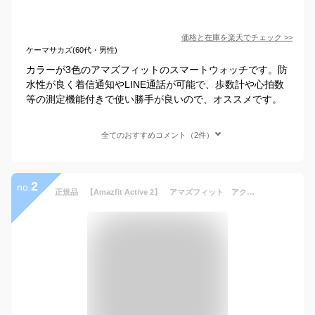
価格と在庫を
楽天
でチェック
>>
ケーマサカズ(60代・男性)
カラーが3色のアマズフィットのスマートウォッチです。防
水性が良く着信通知やLINE通話が可能で、歩数計や心拍数
等の測定機能付きで使い勝手が良いので、オススメです。
全てのおすすめコメント（2件）
2
no.
正規品 【Amazfit Active 2】 アマズフィット アクティブ2 丸型 ラウンド スマートウォッチ GPS AI音声アシスタント 健康モニタリング 心拍数 睡眠トラッキング 血中酸素 消費カロリー 着信通知 スポーツ iPhone / Android 対応 SP170073