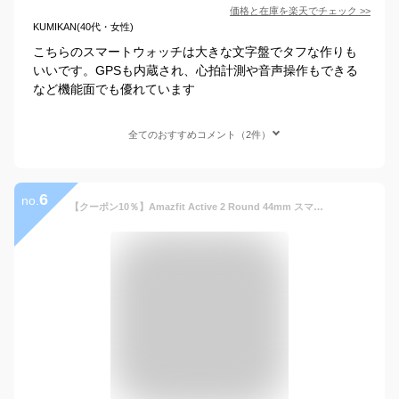
価格と在庫を
楽天
でチェック
>>
KUMIKAN(40代・女性)
こちらのスマートウォッチは大きな文字盤でタフな作りも
いいです。GPSも内蔵され、心拍計測や音声操作もできる
など機能面でも優れています
全てのおすすめコメント（2件）
6
no.
【クーポン10％】Amazfit Active 2 Round 44mm スマートウォッチ アマズフィット 日本正規代理店 延長保証 音声操作 2000nit高輝度 GPS内蔵 オフラインマップ 心拍 睡眠 健康管理 スポーツモード ナビゲーション ルートインポート AI 音声 10日間バッテリー