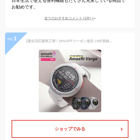
日常生活で使える便利機能もたくさん充実している商品で
お勧めです。
全てのおすすめコメント
(
1
件)
>
1
no.
【新生活応援第三弾！26%OFFクーポン進呈 LINE登録クーポン有 豪華特典】Amazfit スマートウォッチ Verge【日本正規代理店】 Alexa対応 アレクサ 活動量計 歩数計 心拍計 着信通知 LINE通知 IP68防水 マイク付 スピーカー付 Xiaomi エコシステム企業 1年保証 HUAMI
ショップでみる