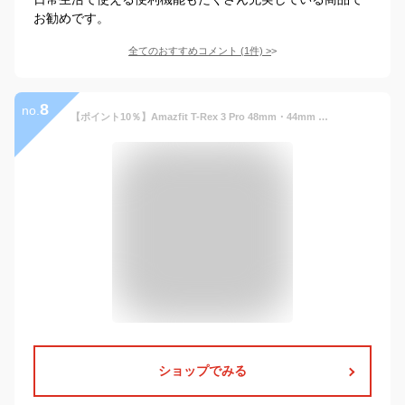
お勧めです。
全てのおすすめコメント
(
1
件)
>
8
no.
【ポイント10％】Amazfit T-Rex 3 Pro 48mm・44mm スマートウォッチ アマズフィット 登山 アウトドア ヤマレコ ヤマップ 10気圧 防水 アウトドア ランニング 水泳 登山 GPS コンパス スポーツウォッチ 着信通知 line 返信 心拍数 歩数計 HYROX ハイロックス
ショップでみる