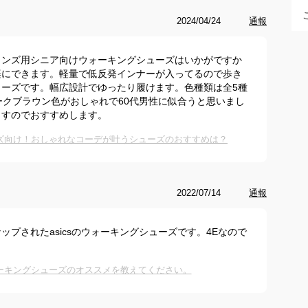
2024/04/24
通報
メンズ用シニア向けウォーキングシューズはいかがですか
楽にできます。軽量で低反発インナーが入ってるので歩き
ーズです。幅広設計でゆったり履けます。色種類は全5種
ダークブラウン色がおしゃれで60代男性に似合うと思いまし
ますのでおすすめします。
ンズ向け！おしゃれなコーデが叶うシューズのおすすめは？
2022/07/14
通報
プされたasicsのウォーキングシューズです。4Eなので
。
ーキングシューズのオススメを教えてください。