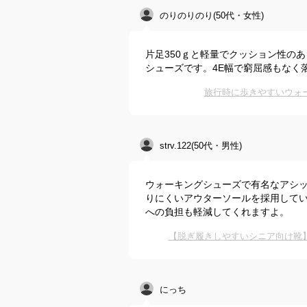
のりのりのり(50代・女性)
片足350ｇと軽量でクッション性の
シューズです。4E幅で窮屈感もなく
旅行時に歩きやすいウォ
strv.122(50代・男性)
ウォーキングシューズで有名なアシ
りにくいアウターソールを採用して
への負担も軽減してくれますよ。
【脱ぎ履きしやすいシニア向け靴
にっち