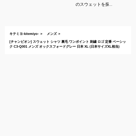
のスウェットを探し
ています。春服で高
校生におすすめのも
のを教えて下さい！
キテミヨ-kitemiyo-
メンズ
[チャンピオン] スウェット シャツ 裏毛 ワンポイント 刺繍 ロゴ 定番 ベーシッ
ク C3-Q001 メンズ オックスフォードグレー 日本 XL (日本サイズXL相当)