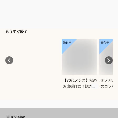
もうすぐ終了
受付中
受付中
【70代メンズ】秋の
オメガと
お出掛けに！脱ぎ着
のコラボ
がしやすい軽量メン
すすめは
ズブルゾンのおすす
めは？
Our Vision