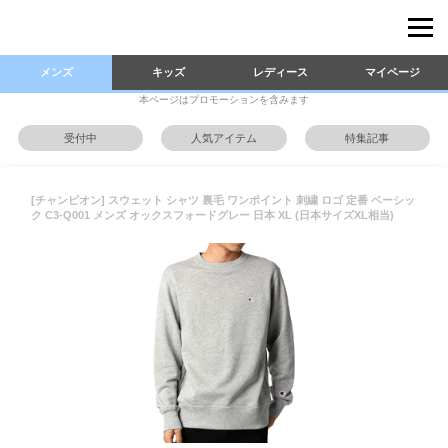
メンズ
キッズ
レディース
マイページ
本ページはプロモーションを含みます
受付中
人気アイテム
特集記事
[チャンピオン] スウェット シャツ 裏毛 ワンポイント 刺繍 ロゴ 定番 ベーシッ
ク C3-Q001 メンズ オックスフォードグレー 日本 XL (日本サイズXL相当)