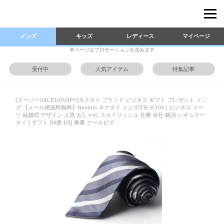
メンズ
キッズ
レディース
マイページ
本ページはプロモーションを含みます
受付中
人気アイテム
特集記事
[スーパーSALE10%OFF]ネクタイ ブランド ビジネス ギフト プレゼント メン
ズ 【メール便送料無料】Necktie ネクタイ メンズ/TIE-KY09 [ ビジネス スー
ツ 結婚式 デザイン 人気 おしゃれ スタイリッシュ 仕事 会社 就活 レギュラー
タイ ] ギフト [M便 1/5] 春夏 クールビズ