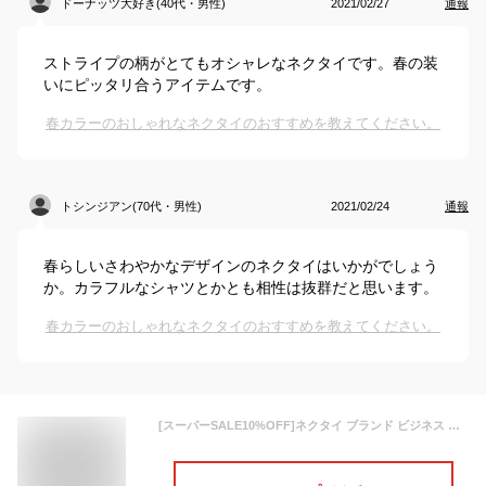
ドーナッツ大好き(40代・男性)
2021/02/27
通報
ストライプの柄がとてもオシャレなネクタイです。春の装
いにピッタリ合うアイテムです。
春カラーのおしゃれなネクタイのおすすめを教えてください。
トシンジアン(70代・男性)
2021/02/24
通報
春らしいさわやかなデザインのネクタイはいかがでしょう
か。カラフルなシャツとかとも相性は抜群だと思います。
春カラーのおしゃれなネクタイのおすすめを教えてください。
[スーパーSALE10%OFF]ネクタイ ブランド ビジネス ギフト プレゼント メンズ 【メール便送料無料】Necktie ネクタイ メンズ/TIE-KY09 [ ビジネス スーツ 結婚式 デザイン 人気 おしゃれ スタイリッシュ 仕事 会社 就活 レギュラータイ ] ギフト [M便 1/5] 春夏 クールビズ