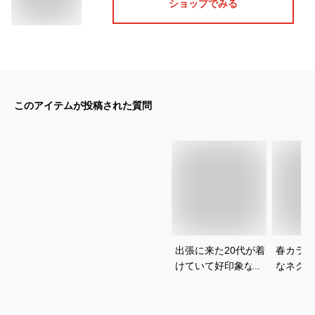
ショップでみる
このアイテムが投稿された質問
出張に来た20代が着
春カラー
けていて好印象なネ
なネクタ
クタイを教えてくだ
めを教え
さい
い。