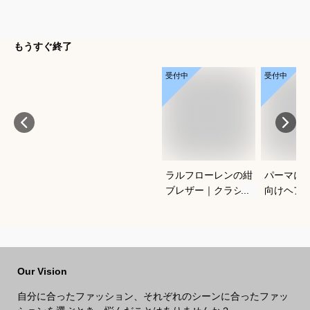
もうすぐ終了
受付中
受付中
ラルフローレンの紺
パーマに
ブレザー｜クラシッ
向けヘア
クがかっこいい！合
すすめを
わせやすいメンズ紺
さい
ブレのおすすめは？
Our Vision
自分に合ったファッション、それぞれのシーンに合ったファッ