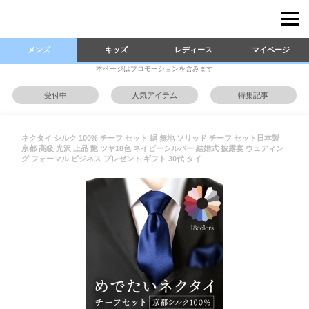
メンズ
キッズ
レディース
マイページ
本ページはプロモーションを含みます
受付中
人気アイテム
特集記事
ネクタイ シルク 100% チーフ セット 絹 無地 ソリッド チーフ セット日本製
京都 高級 光沢 上品 艶 ツヤ18色 ネイビーシルバー 結婚式 披露宴 ウェディン
グ フォーマル ビジネス プレゼント ギフト 30代 タイ