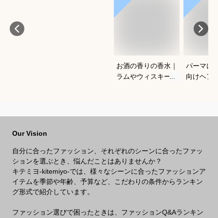
お酒の香りの香水｜
パーマに
ラムやウィスキーな
向けヘア
どの香りがする大人
すすめを
向けメンズフレグラ
さい
ンスのおすすめは？
Our Vision
自分に合ったファッション、それぞれのシーンに合ったファッ
ションを選ぶとき、悩んだことはありませんか？
キテミヨ-kitemiyo-では、様々なシーンに合ったファッションア
イテムを季節や年齢、予算など、こだわりの条件からランキン
グ形式で紹介しています。
ファッション選びで困ったときは、ファッションQ&Aランキン