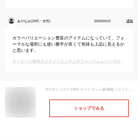
あやなみ(20代・女性)
2026/04/10
通報
カラーバリエーション豊富のアイテムになっていて、フォ
ーマルな場所にも使い勝手が良くて色味も上品に見えるか
と思います。
ネイビーの無地ネクタイ！ビジネスやフォーマルシーンでのおすすめは？
ネクタイ シルク 100% チーフ セット 絹 無地 ソリッド チーフ セット日本製 京都 高級 光沢 上品 艶 ツヤ18色 ネイビーシルバー 結婚式 披露宴 ウェディング フォーマル ビジネス プレゼント ギフト 30代 タイ
ショップでみる