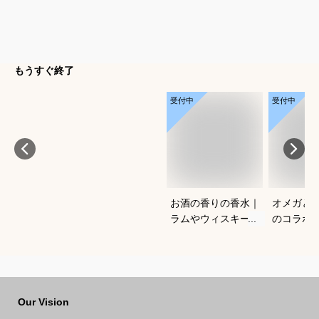
もうすぐ終了
受付中
受付中
お酒の香りの香水｜
オメガと
ラムやウィスキーな
のコラボ
どの香りがする大人
すすめは
向けメンズフレグラ
ンスのおすすめは？
Our Vision