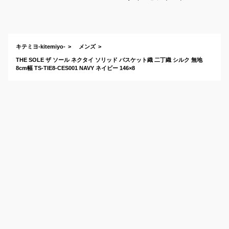
ォーマルシーンでの
おすすめは？
キテミヨ-kitemiyo-
メンズ
THE SOLE ザ ソール ネクタイ ソリッド バスケット織 二丁織 シルク 無地
8cm幅 TS-TIE8-CES001 NAVY ネイビー 146×8