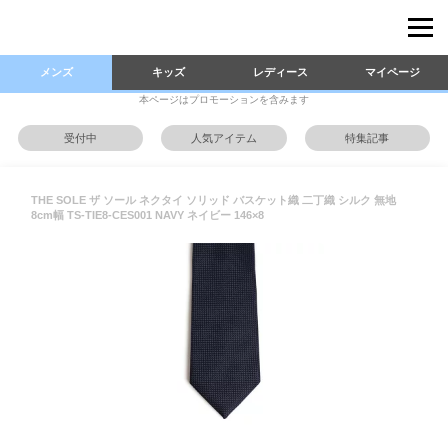
メンズ
キッズ
レディース
マイページ
本ページはプロモーションを含みます
受付中
人気アイテム
特集記事
THE SOLE ザ ソール ネクタイ ソリッド バスケット織 二丁織 シルク 無地
8cm幅 TS-TIE8-CES001 NAVY ネイビー 146×8