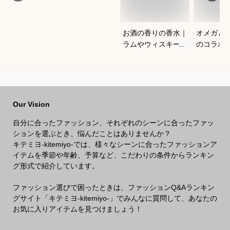
お酒の香りの香水｜
オメガと
ラムやウィスキーな
のコラボ
どの香りがする大人
すすめは
向けメンズフレグラ
ンスのおすすめは？
Our Vision
自分に合ったファッション、それぞれのシーンに合ったファッ
ションを選ぶとき、悩んだことはありませんか？
キテミヨ-kitemiyo-では、様々なシーンに合ったファッションア
イテムを季節や年齢、予算など、こだわりの条件からランキン
グ形式で紹介しています。
ファッション選びで困ったときは、ファッションQ&Aランキン
グサイト「キテミヨ-kitemiyo-」でみんなに質問して、あなたの
お気に入りアイテムを見つけましょう！