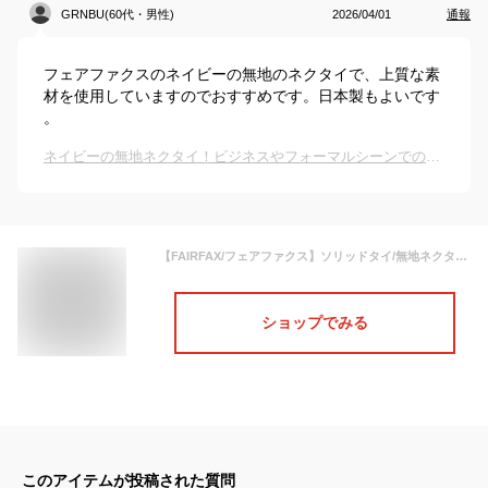
GRNBU(60代・男性)
2026/04/01
通報
フェアファクスのネイビーの無地のネクタイで、上質な素
材を使用していますのでおすすめです。日本製もよいです
。
ネイビーの無地ネクタイ！ビジネスやフォーマルシーンでのおすすめは？
【FAIRFAX/フェアファクス】ソリッドタイ/無地ネクタイ（ネイビーバスケット調無地）(FEF-169) ［195030003 BL5］【楽ギフ_包装】
ショップでみる
このアイテムが投稿された質問