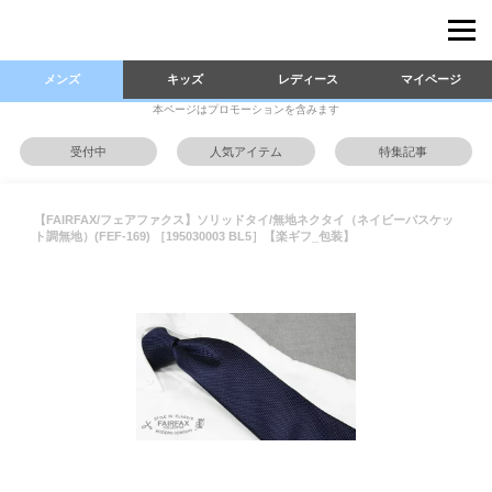
メンズ
キッズ
レディース
マイページ
本ページはプロモーションを含みます
受付中
人気アイテム
特集記事
【FAIRFAX/フェアファクス】ソリッドタイ/無地ネクタイ（ネイビーバスケッ
ト調無地）(FEF-169) ［195030003 BL5］【楽ギフ_包装】