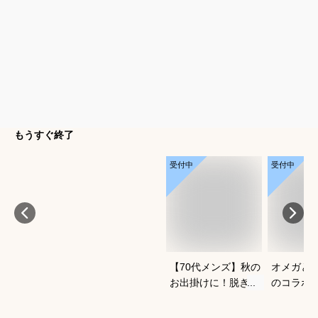
もうすぐ終了
受付中
受付中
【70代メンズ】秋の
オメガと
お出掛けに！脱ぎ着
のコラボ
がしやすい軽量メン
すすめは
ズブルゾンのおすす