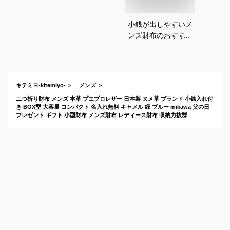
小銭が出しやすいメ
ンズ財布のおすすめ
を教えて！
キテミヨ-kitemiyo-
メンズ
二つ折り財布 メンズ 本革 プエブロレザー 日本製 ヌメ革 ブランド 小銭入れ付
き BOX型 大容量 コンパクト 名入れ無料 キャメル 緑 ブルー mikawa 父の日
プレゼント ギフト 小型財布 メンズ財布 レディース財布 収納力抜群