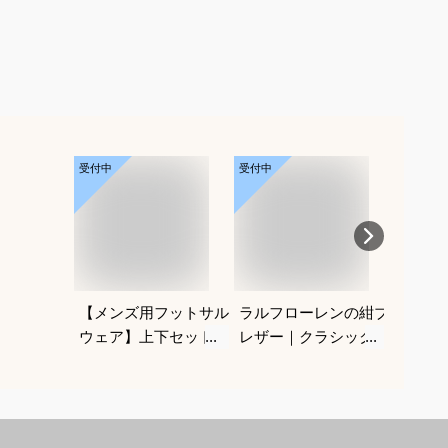
受付中
受付中
受付中
【メンズ用フットサル
ラルフローレンの紺ブ
パーマ
ウェア】上下セットア
レザー｜クラシックが
けヘア
ップのおすすめは？
かっこいい！合わせや
めを教
すいメンズ紺ブレのお
すすめは？