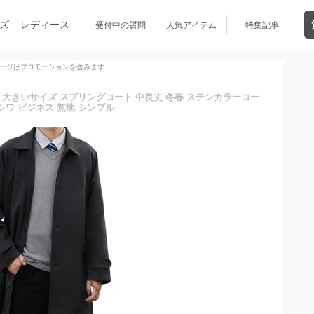
ズ
レディース
受付中の質問
人気アイテム
特集記事
ージはプロモーションを含みます
 秋服 大きいサイズ スプリングコート 中長丈 冬春 ステンカラーコー
シワ ビジネス 無地 シンプル