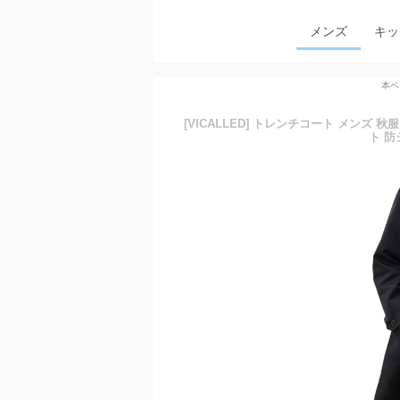
メンズ
キッ
本ペ
[VICALLED] トレンチコート メンズ
ト 防