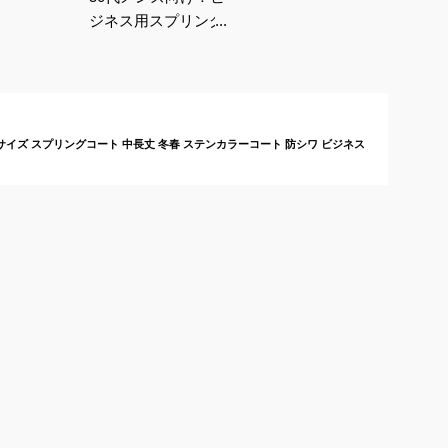
ジネス用スプリングコ
ートのおすすめは？
大きいサイズ スプリングコート 中長丈 冬春 ステンカラーコート 防シワ ビジネス