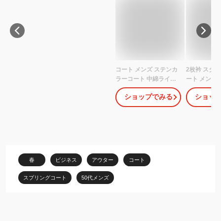
コート メンズ ステンカ
2枚衿 スタ
ラーコート 中綿ライナ
ート メンズ
ー（取り外し可能） 綿
グライナー着
ショップでみる
ショッ
ライク 洗える ストレッ
コート スプ
チ 撥水加工 ビジネスコ
ト ビジネス
ート スプリングコート
スリム＆レ
スリーシーズン アウタ
ット A体〜B
ー スーツコート ハーフ
ステル100％
コート
春
ビジネス
アウター
コート
スプリングコート
50代メンズ