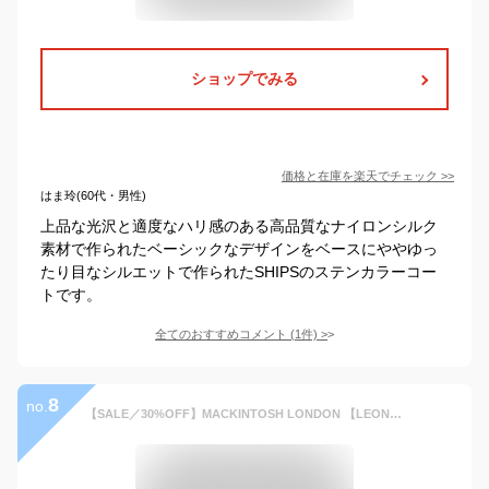
ショップでみる
価格と在庫を
楽天
でチェック
>>
はま玲(60代・男性)
上品な光沢と適度なハリ感のある高品質なナイロンシルク
素材で作られたベーシックなデザインをベースにややゆっ
たり目なシルエットで作られたSHIPSのステンカラーコー
トです。
全てのおすすめコメント
(
1
件)
>
8
no.
【SALE／30%OFF】MACKINTOSH LONDON 【LEON掲載】【DUNFORD SHORT】【FEATHER-TECH PAC】【FLEX NYLON】ストレッチナイロンステンカラーコート マッキントッシュ ロンドン ジャケット・アウター レインコート グレー ブルー ベージュ ネイビー ブラック【送料無料】