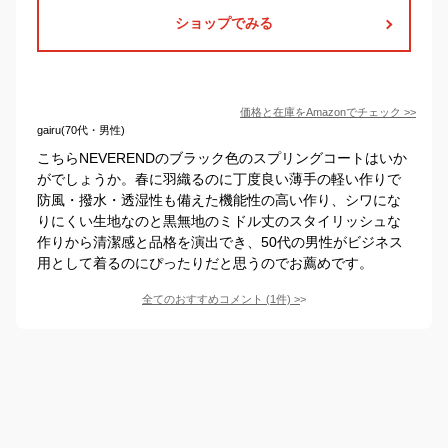
ショップでみる
価格と在庫を
Amazon
でチェック
>>
gairu(70代・男性)
こちらNEVERENDのブラック色のスプリングコートはいか
がでしょうか。春に羽織るのに丁度良い薄手の軽い作りで
防風・撥水・透湿性も備えた機能性の高い作り、シワにな
りにくい生地なのと黒無地のミドル丈のスタイリッシュな
作りから清潔感と品格を演出でき、50代の男性がビジネス
用として着るのにぴったりだと思うのでお薦めです。
全てのおすすめコメント
(
1
件)
>