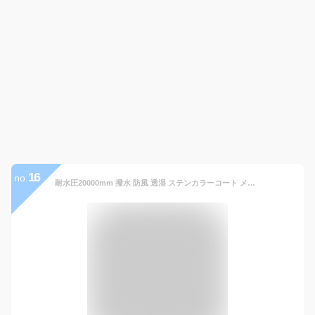
16
no.
耐水圧20000mm 撥水 防風 透湿 ステンカラーコート メンズ break and through 悪天候で活躍するコート スプリングコート ビジネスコート カジュアルコート バルカラー ショップコート【B0E】