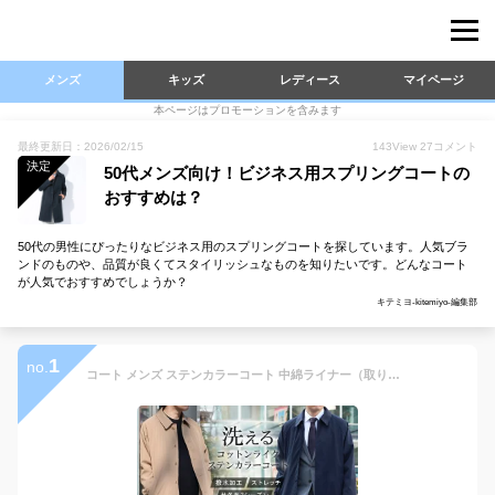
メンズ
キッズ
レディース
マイページ
本ページはプロモーションを含みます
最終更新日：2026/02/15
143
View
27
コメント
決定
50代メンズ向け！ビジネス用スプリングコートの
おすすめは？
50代の男性にぴったりなビジネス用のスプリングコートを探しています。人気ブラ
ンドのものや、品質が良くてスタイリッシュなものを知りたいです。どんなコート
が人気でおすすめでしょうか？
キテミヨ-kitemiyo-編集部
1
no.
コート メンズ ステンカラーコート 中綿ライナー（取り外し可能） 綿ライク 洗える ストレッチ 撥水加工 ビジネスコート スプリングコート スリーシーズン アウター スーツコート ハーフコート