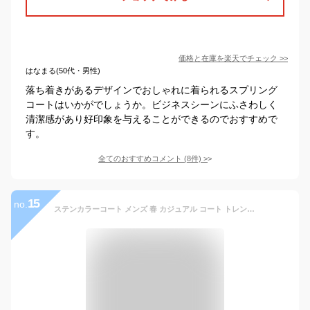
価格と在庫を
楽天
でチェック
>>
はなまる(50代・男性)
落ち着きがあるデザインでおしゃれに着られるスプリング
コートはいかがでしょうか。ビジネスシーンにふさわしく
清潔感があり好印象を与えることができるのでおすすめで
す。
全てのおすすめコメント
(
8
件)
>
15
no.
ステンカラーコート メンズ 春 カジュアル コート トレンチコート チェスターコート ビッグサイズ シルエット 大きい バルカラー 無地 シンプル おしゃれ 定番 黒 ブラック ベージュ グレー チェック 全7色 113W2602 ジェネレス