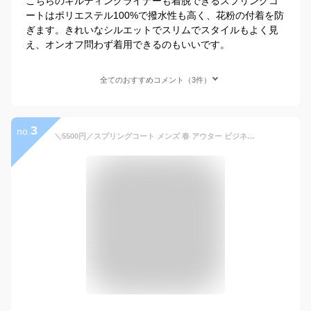
こちらのキルティングライナーも着脱できるスプリングコ
ートはポリエステル100%で撥水性も高く、花粉の付着を防
ぎます。きれいなシルエットでスリムでスタイルもよく見
え、オンオフ問わず着用できるのもいいです。
全てのおすすめコメント（3件）
3
no.
＼5500円／スプリングコート メンズ 春 アウター ビジネス コート 薄手 ビッグシルエット ステンカラーコート シンプル ロングコート 大人 通勤 春服 秋服 無地 ロングジャケット 紳士服 30代 40代 50代 ロング丈 カッコイイ スプリング 仕事