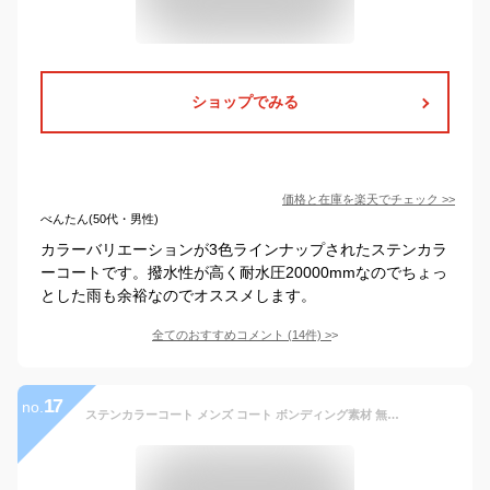
ショップでみる
価格と在庫を
楽天
でチェック
>>
べんたん(50代・男性)
カラーバリエーションが3色ラインナップされたステンカラ
ーコートです。撥水性が高く耐水圧20000mmなのでちょっ
とした雨も余裕なのでオススメします。
全てのおすすめコメント
(
14
件)
>
17
no.
ステンカラーコート メンズ コート ボンディング素材 無地 中綿ライナー（取り外し可能）撥水加工 ブラック グレー ダークネイビー S M L LL 3L BB体 ビジネスコート スプリングコート