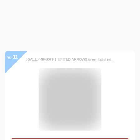
11
no.
【SALE／40%OFF】UNITED ARROWS green label relaxing ナイロンオックス ステンカラーコート -撥水- ユナイテッドアローズ アウトレット ジャケット・アウター ステンカラーコート グレー ベージュ ネイビー グリーン【送料無料】