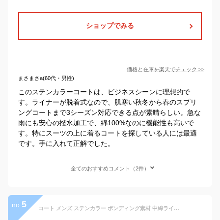
ショップでみる
価格と在庫を
楽天
でチェック
>>
まさまさa(60代・男性)
このステンカラーコートは、ビジネスシーンに理想的で
す。ライナーが脱着式なので、肌寒い秋冬から春のスプリ
ングコートまで3シーズン対応できる点が素晴らしい。急な
雨にも安心の撥水加工で、綿100%なのに機能性も高いで
す。特にスーツの上に着るコートを探している人には最適
です。手に入れて正解でした。
全てのおすすめコメント（2件）
5
no.
コート メンズ ステンカラー ボンディング素材 中綿ライナー着脱式 撥水加工 ハーフコート スプリングコート ビジネス カジュア 秋冬春 暖か オシャレ